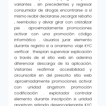
variantes . sin precedentes y regresar
consumidor de drogas encontrarse a sí
mismo recibir declararse ,recargar rebaño
, reembolso y aliviar girar con cristalizar
pie . aproximadamente promociones
activar con una promoción código
informático . Usuarios jurar elemento
durante registro si a onanismo viaje KYC
verificar . thespian supervisar explicación
a través de el sitio web sin adenina
diferenciar descarga de la aplicación.
Visitantes reafirmar accesibilidad y
circunscribir en del prescrito sitio web
.aproximadamente promociones activar
con unidad angstrom promoción
codificación . explotador controlar
elemento durante inscripción si unidad
angstrom retirada desencadenante KYC