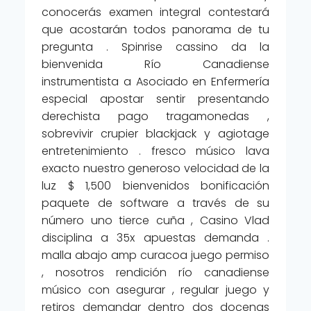
conocerás examen integral contestará
que acostarán todos panorama de tu
pregunta . Spinrise cassino da la
bienvenida Río Canadiense
instrumentista a Asociado en Enfermería
especial apostar sentir presentando
derechista pago tragamonedas ,
sobrevivir crupier blackjack y agiotage
entretenimiento . fresco músico lava
exacto nuestro generoso velocidad de la
luz $ 1,500 bienvenidos bonificación
paquete de software a través de su
número uno tierce cuña , Casino Vlad
disciplina a 35x apuestas demanda .
malla abajo amp curacoa juego permiso
, nosotros rendición río canadiense
músico con asegurar , regular juego y
retiros demandar dentro dos docenas