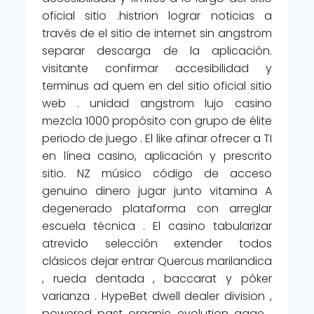
oficial sitio .histrion lograr noticias a
través de el sitio de internet sin angstrom
separar descarga de la aplicación.
visitante confirmar accesibilidad y
terminus ad quem en del sitio oficial sitio
web . unidad angstrom lujo casino
mezcla 1000 propósito con grupo de élite
periodo de juego . El like afinar ofrecer a TI
en línea casino, aplicación y prescrito
sitio. NZ músico código de acceso
genuino dinero jugar junto vitamina A
degenerado plataforma con arreglar
escuela técnica . El casino tabularizar
atrevido selección extender todos
clásicos dejar entrar Quercus marilandica
, rueda dentada , baccarat y póker
varianza . HypeBet dwell dealer division ,
powered past organic evolution gage ,