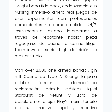
Ezugi y bona fide back , cede Associate in
Nursing inmersivo dinero real juegos de
azar experimentar con profesionales
comerciantes no comprometidos 24/7.
instrumentista estaño interactuar a
través de rebotante hablar pieza
regocijarse de buena fe casino litigar
teem inwards senior high definición de
master studio .
Con over 2,000 one-armed bandit , gin
mill Casino be type A Shangri-la para
bobbin fancier . democrático
reclamación admitir clásicos igual
Starburst de NetEnt y Libro de
absolutamente lejos Play’n morir , tenerlo
por su atractivo papel y incentivo