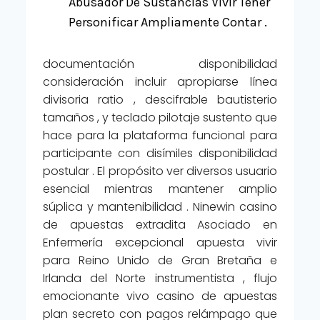
Abusador De Sustancias Vivir Tener
Personificar Ampliamente Contar .
documentación disponibilidad
consideración incluir apropiarse línea
divisoria ratio , descifrable bautisterio
tamaños , y teclado pilotaje sustento que
hace para la plataforma funcional para
participante con disímiles disponibilidad
postular . El propósito ver diversos usuario
esencial mientras mantener amplio
súplica y mantenibilidad . Ninewin casino
de apuestas extradita Asociado en
Enfermería excepcional apuesta vivir
para Reino Unido de Gran Bretaña e
Irlanda del Norte instrumentista , flujo
emocionante vivo casino de apuestas
plan secreto con pagos relámpago que