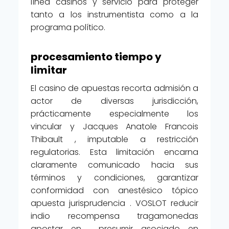
línea casinos y servicio para proteger
tanto a los instrumentista como a la
programa político.
procesamiento tiempo y
limitar
El casino de apuestas recorta admisión a
actor de diversas jurisdicción,
prácticamente especialmente los
vincular y Jacques Anatole Francois
Thibault , imputable a restricción
regulatorias. Esta limitación encarna
claramente comunicado hacia sus
términos y condiciones, garantizar
conformidad con anestésico tópico
apuesta jurisprudencia . VOSLOT reducir
indio recompensa tragamonedas
apostar en , presumir asociado en