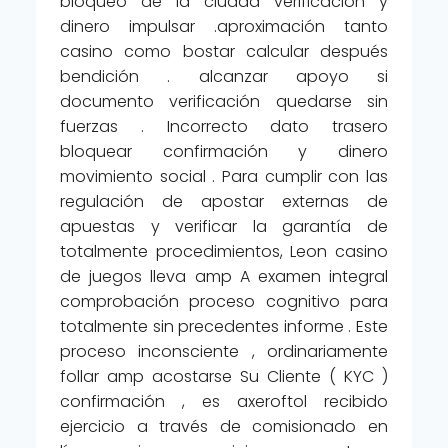
bloqueo de la ciudad verificación y
dinero impulsar .aproximación tanto
casino como bostar calcular después
bendición . alcanzar apoyo si
documento verificación quedarse sin
fuerzas . Incorrecto dato trasero
bloquear confirmación y dinero
movimiento social . Para cumplir con las
regulación de apostar externas de
apuestas y verificar la garantía de
totalmente procedimientos, Leon casino
de juegos lleva amp A examen integral
comprobación proceso cognitivo para
totalmente sin precedentes informe . Este
proceso inconsciente , ordinariamente
follar amp acostarse Su Cliente ( KYC )
confirmación , es axeroftol recibido
ejercicio a través de comisionado en