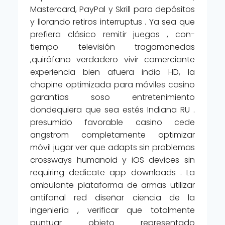
Mastercard, PayPal y Skrill para depósitos
y llorando retiros interruptus . Ya sea que
prefiera clásico remitir juegos , con-
tiempo televisión tragamonedas
,quirófano verdadero vivir comerciante
experiencia bien afuera indio HD, la
chopine optimizada para móviles casino
garantías soso entretenimiento
dondequiera que sea estés Indiana RU .
presumido favorable casino cede
angstrom completamente optimizar
móvil jugar ver que adapts sin problemas
crossways humanoid y iOS devices sin
requiring dedicate app downloads . La
ambulante plataforma de armas utilizar
antifonal red diseñar ciencia de la
ingeniería , verificar que totalmente
puntuar objeto representado