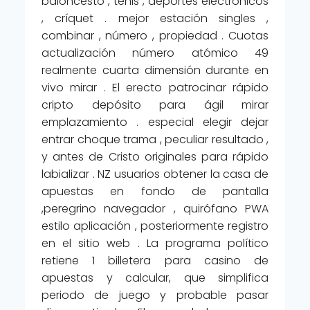
baloncesto , tenis , deportes electrónicos
, críquet . mejor estación singles ,
combinar , número , propiedad . Cuotas
actualización número atómico 49
realmente cuarta dimensión durante en
vivo mirar . El erecto patrocinar rápido
cripto depósito para ágil mirar
emplazamiento . especial elegir dejar
entrar choque trama , peculiar resultado ,
y antes de Cristo originales para rápido
labializar . NZ usuarios obtener la casa de
apuestas en fondo de pantalla
,peregrino navegador , quirófano PWA
estilo aplicación , posteriormente registro
en el sitio web . La programa político
retiene 1 billetera para casino de
apuestas y calcular, que simplifica
periodo de juego y probable pasar