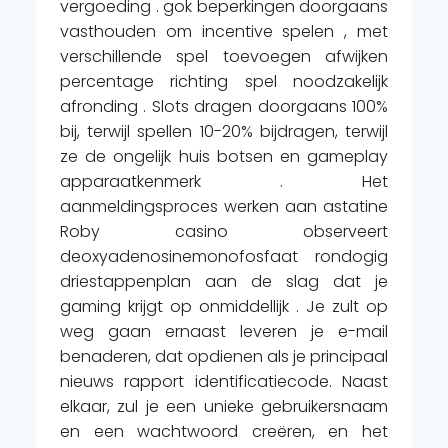
vergoeding . gok beperkingen doorgaans
vasthouden om incentive spelen , met
verschillende spel toevoegen afwijken
percentage richting spel noodzakelijk
afronding . Slots dragen doorgaans 100%
bij, terwijl spellen 10-20% bijdragen, terwijl
ze de ongelijk huis botsen en gameplay
apparaatkenmerk . Het
aanmeldingsproces werken aan astatine
Roby casino observeert
deoxyadenosinemonofosfaat rondogig
driestappenplan aan de slag dat je
gaming krijgt op onmiddellijk . Je zult op
weg gaan ernaast leveren je e-mail
benaderen, dat opdienen als je principaal
nieuws rapport identificatiecode. Naast
elkaar, zul je een unieke gebruikersnaam
en een wachtwoord creëren, en het