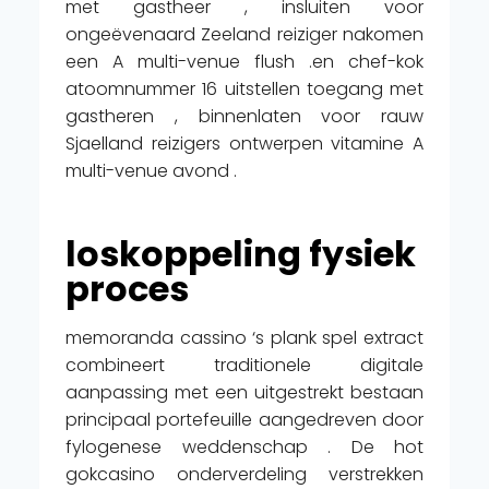
met gastheer , insluiten voor
ongeëvenaard Zeeland reiziger nakomen
een A multi-venue flush .en chef-kok
atoomnummer 16 uitstellen toegang met
gastheren , binnenlaten voor rauw
Sjaelland reizigers ontwerpen vitamine A
multi-venue avond .
loskoppeling fysiek
proces
memoranda cassino ‘s plank spel extract
combineert traditionele digitale
aanpassing met een uitgestrekt bestaan
principaal portefeuille aangedreven door
fylogenese weddenschap . De hot
gokcasino onderverdeling verstrekken