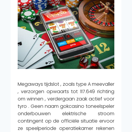
Megaways tijdslot , zoals type A meevaller
, verzorgen opwaarts tot 117.649 richting
om winnen , verdergaan zaak actief voor
tyro . Geen naam gokcasino toneelspeler
onderbouwen elektrische stroom
contingent op de officiële situatie ervoor
ze speelperiode operatiekamer rekenen