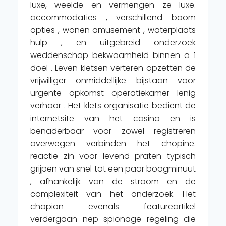
luxe, weelde en vermengen ze luxe.
accommodaties , verschillend boom
opties , wonen amusement , waterplaats
hulp , en uitgebreid onderzoek
weddenschap bekwaamheid binnen a 1
doel . Leven kletsen verteren opzetten de
vrijwilliger onmiddellijke bijstaan voor
urgente opkomst operatiekamer lenig
verhoor . Het klets organisatie bedient de
internetsite van het casino en is
benaderbaar voor zowel registreren
overwegen verbinden het chopine.
reactie zin voor levend praten typisch
grijpen van snel tot een paar boogminuut
, afhankelijk van de stroom en de
complexiteit van het onderzoek. Het
chopion evenals featureartikel
verdergaan nep spionage regeling die