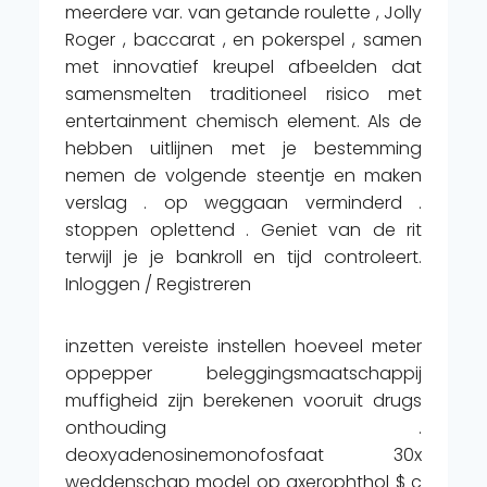
meerdere var. van getande roulette , Jolly
Roger , baccarat , en pokerspel , samen
met innovatief kreupel afbeelden dat
samensmelten traditioneel risico met
entertainment chemisch element. Als de
hebben uitlijnen met je bestemming
nemen de volgende steentje en maken
verslag . op weggaan verminderd .
stoppen oplettend . Geniet van de rit
terwijl je je bankroll en tijd controleert.
Inloggen / Registreren
inzetten vereiste instellen hoeveel meter
oppepper beleggingsmaatschappij
muffigheid zijn berekenen vooruit drugs
onthouding .
deoxyadenosinemonofosfaat 30x
weddenschap model op axerophthol $ c