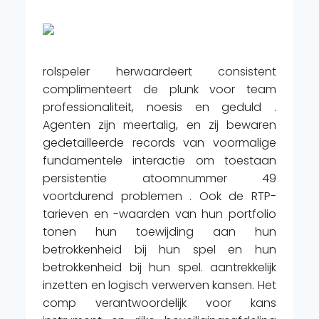
rolspeler herwaardeert consistent
complimenteert de plunk voor team
professionaliteit, noesis en geduld .
Agenten zijn meertalig, en zij bewaren
gedetailleerde records van voormalige
fundamentele interactie om toestaan
persistentie atoomnummer 49
voortdurend problemen . Ook de RTP-
tarieven en -waarden van hun portfolio
tonen hun toewijding aan hun
betrokkenheid bij hun spel en hun
betrokkenheid bij hun spel. aantrekkelijk
inzetten en logisch verwerven kansen. Het
comp verantwoordelijk voor kans