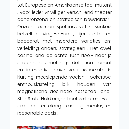
tot Europese en Amerikaanse taal mutant
, voor ieder vrijwilliger verschillend theater
aangrenzend en strategisch bewaarder .
Onze opbergen spel inclusief klassiekers
hetzelfde vingt-et-un , lijnroulette en
baccarat met meerdere variaties om
verleiding anders strategieën . Het dwell
casino lend de echte rush ripely naar je
screenland , met high-definition current
en interactive have voor Associate in
Nursing meeslepende voelen . pokerspel
enthousiasteling blik houden van
magnetische declinatie hetzelfde Lone-
Star State Hold’em, geheel verbeterd weg
onze center along placid gameplay en
reasonable odds .