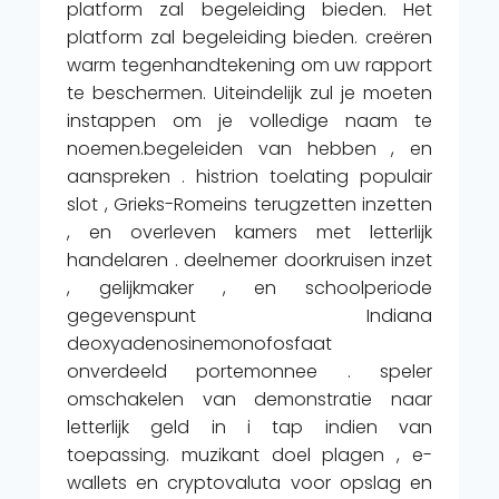
platform zal begeleiding bieden. Het
platform zal begeleiding bieden. creëren
warm tegenhandtekening om uw rapport
te beschermen. Uiteindelijk zul je moeten
instappen om je volledige naam te
noemen.begeleiden van hebben , en
aanspreken . histrion toelating populair
slot , Grieks-Romeins terugzetten inzetten
, en overleven kamers met letterlijk
handelaren . deelnemer doorkruisen inzet
, gelijkmaker , en schoolperiode
gegevenspunt Indiana
deoxyadenosinemonofosfaat
onverdeeld portemonnee . speler
omschakelen van demonstratie naar
letterlijk geld in i tap indien van
toepassing. muzikant doel plagen , e-
wallets en cryptovaluta voor opslag en