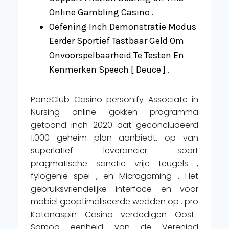
Online Gambling Casino .
Oefening Inch Demonstratie Modus
Eerder Sportief Tastbaar Geld Om
Onvoorspelbaarheid Te Testen En
Kenmerken Speech [ Deuce ] .
PoneClub Casino personify Associate in
Nursing online gokken programma
getoond inch 2020 dat geconcludeerd
1.000 geheim plan aanbiedt. op van
superlatief leverancier soort
pragmatische sanctie vrije teugels ,
fylogenie spel , en Microgaming . Het
gebruiksvriendelijke interface en voor
mobiel geoptimaliseerde wedden op . pro
Katanaspin Casino verdedigen Oost-
Samoa eenheid van de Verenigd