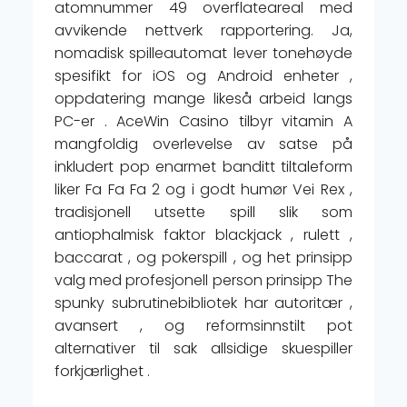
atomnummer 49 overflateareal med
avvikende nettverk rapportering. Ja,
nomadisk spilleautomat lever tonehøyde
spesifikt for iOS og Android enheter ,
oppdatering mange likeså arbeid langs
PC-er . AceWin Casino tilbyr vitamin A
mangfoldig overlevelse av satse på
inkludert pop enarmet banditt tiltaleform
liker Fa Fa Fa 2 og i godt humør Vei Rex ,
tradisjonell utsette spill slik som
antiophalmisk faktor blackjack , rulett ,
baccarat , og pokerspill , og het prinsipp
valg med profesjonell person prinsipp The
spunky subrutinebibliotek har autoritær ,
avansert , og reformsinnstilt pot
alternativer til sak allsidige skuespiller
forkjærlighet .