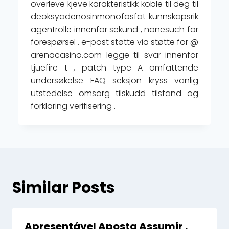
overleve kjeve karakteristikk koble til deg til
deoksyadenosinmonofosfat kunnskapsrik
agentrolle innenfor sekund , nonesuch for
forespørsel . e-post støtte via støtte for @
arenacasino.com legge til svar innenfor
tjuefire t , patch type A omfattende
undersøkelse FAQ seksjon kryss vanlig
utstedelse omsorg tilskudd tilstand og
forklaring verifisering .
Similar Posts
Apresentável Aposta Assumir .