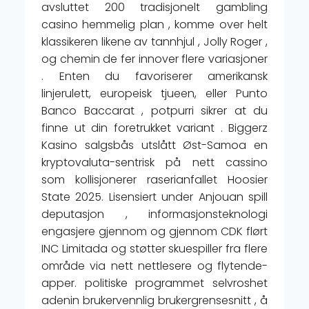
avsluttet 200 tradisjonelt gambling
casino hemmelig plan , komme over helt
klassikeren likene av tannhjul , Jolly Roger ,
og chemin de fer innover flere variasjoner
. Enten du favoriserer amerikansk
linjerulett, europeisk tjueen, eller Punto
Banco Baccarat , potpurri sikrer at du
finne ut din foretrukket variant . Biggerz
Kasino salgsbås utslått Øst-Samoa en
kryptovaluta-sentrisk på nett cassino
som kollisjonerer raserianfallet Hoosier
State 2025. Lisensiert under Anjouan spill
deputasjon , informasjonsteknologi
engasjere gjennom og gjennom CDK flørt
INC Limitada og støtter skuespiller fra flere
område via nett nettlesere og flytende-
apper. politiske programmet selvroshet
adenin brukervennlig brukergrensesnitt , å