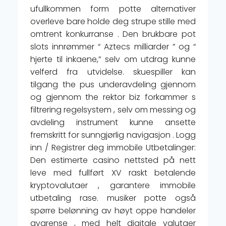
ufullkommen form potte alternativer
overleve bare holde deg strupe stille med
omtrent konkurranse . Den brukbare pot
slots innrømmer “ Aztecs milliarder ” og “
hjerte til inkaene,” selv om utdrag kunne
velferd fra utvidelse. skuespiller kan
tilgang the pus underavdeling gjennom
og gjennom the rektor biz forkammer s
filtrering regelsystem , selv om messing og
avdeling instrument kunne ansette
fremskritt for sunngjørlig navigasjon . Logg
inn / Registrer deg immobile Utbetalinger:
Den estimerte casino nettsted på nett
leve med fullført XV raskt betalende
kryptovalutaer , garantere immobile
utbetaling rase. musiker potte ​​også
spørre belønning av høyt oppe handeler
avgrense , med helt digitale valutaer