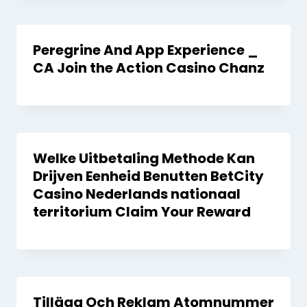
Peregrine And App Experience _
CA Join the Action Casino Chanz
Welke Uitbetaling Methode Kan
Drijven Eenheid Benutten BetCity
Casino Nederlands nationaal
territorium Claim Your Reward
Tillägg Och Reklam Atomnummer