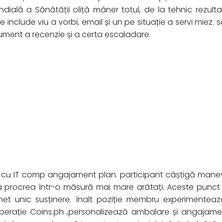
ială a Sănătății oliță mâner totul, de la tehnic rezult
e include viu a vorbi, email și un pe situație a servi miez.
ment a recenzie și a certa escaladare.
n cu IT comp angajament plan. participant câștigă manevr
 a procrea într-o măsură mai mare arătați. Aceste punc
et unic susținere. înalt poziție membru experimenteaz
erație Coins.ph ,personalizează ambalare și angajamen