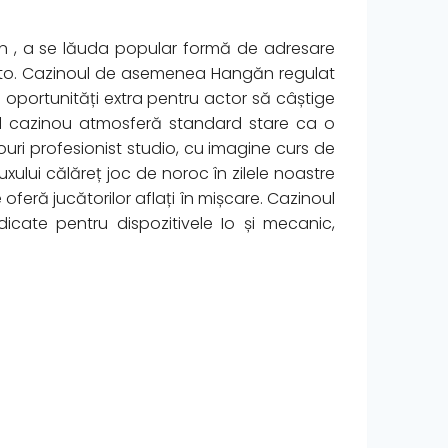
an , a se lăuda popular formă de adresare
cripto. Cazinoul de asemenea Hangăn regulat
 oportunități extra pentru actor să câștige
il cazinou atmosferă standard stare ca o
ouri profesionist studio, cu imagine curs de
uxului călăreț joc de noroc în zilele noastre
eră jucătorilor aflați în mișcare. Cazinoul
icate pentru dispozitivele Io și mecanic,