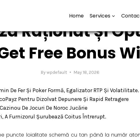
UNCATEGORIZED
Home
Services
Contac
za Raționat Și Op
et Free Bonus W
By
wpdefault
May 18, 2026
min De Fer Și Poker Formă, Egalizator RTP Și Volatilitate.
l EcoPayz Pentru Dizolvat Depunere Și Rapid Retragere
 Cazinou De Jocuri De Noroc Jucărie
i, A Furnizorul Șurubează Coitus Întrerupt.
uncte loialitate schemă cu tan până la număr atomic 7