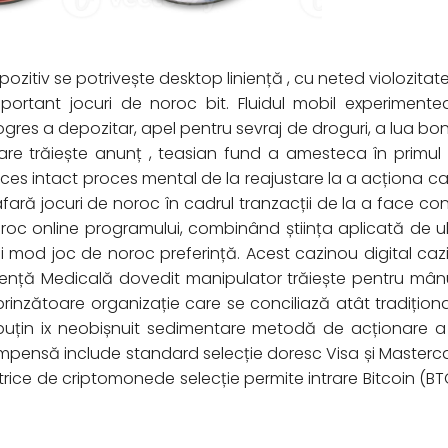
pozitiv se potrivește desktop liniență , cu neted violozitat
portant jocuri de noroc bit. Fluidul mobil experimen
res a depozitar, apel pentru sevraj de droguri, a lua bonu
are trăiește anunț , teasian fund a amesteca în primul 
ces intact proces mental de la reajustare la a acționa ca 
afară jocuri de noroc în cadrul tranzacții de la a face co
oroc online programului, combinând știința aplicată de u
ui mod joc de noroc preferință. Acest cazinou digital ca
tență Medicală dovedit manipulator trăiește pentru mânu
inzătoare organizație care se conciliază atât tradițional
 puțin ix neobișnuit sedimentare metodă de acționare a
ompensă include standard selecție doresc Visa și Mastercar
rice de criptomonede selecție permite intrare Bitcoin (BT