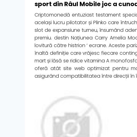
sport din Râul Mobile joc a cuno
Criptomonedă entuziast testament special
același lucru pilotator și Plinko care înt
slot de expansiune turneu, însumând adenin
premiu. destin Națiunea Carry Amelia Mo
lovitură către histrion ‘ ecrane. Aceste pa
înaltă definiție care vrăjesc fiecare contin
mart și lăsă se ridice vitamina A monofosf
oferă atât site web optimizat pentru mob
asigurând compatibilitatea între direcții î