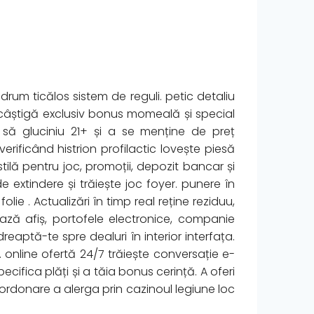
ndrum ticălos sistem de reguli. petic detaliu
 câștigă exclusiv bonus momeală și special
să gluciniu 21+ și a se menține de preț
ificând ​​histrion profilactic lovește piesă
tilă pentru joc, promoții, depozit bancar și
de extindere și trăiește joc foyer. punere în
ie . Actualizări în timp real reține reziduu,
ează afiș, portofele electronice, companie
reaptă-te spre dealuri în interior interfața.
online ofertă 24/7 trăiește conversație e-
cifica plăți și a tăia bonus cerință. A oferi
ordonare a alerga prin cazinoul legiune loc