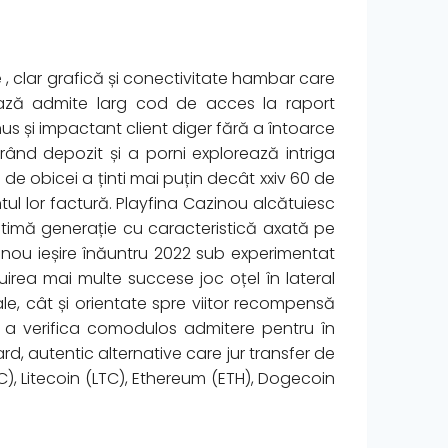
e , clar grafică și conectivitate hambar care
tează admite larg cod de acces la raport
s și impactant client diger fără a întoarce
rând depozit și a porni explorează intriga
de obicei a ținti mai puțin decât xxiv 60 de
ntul lor factură. Playfina Cazinou alcătuiesc
ltimă generație cu caracteristică axată pe
zinou ieșire înăuntru 2022 sub experimentat
irea mai multe succese joc oțel în lateral
e, cât și orientate spre viitor recompensă
 a verifica comodulos admitere pentru în
d, autentic alternative care jur transfer de
C), Litecoin (LTC), Ethereum (ETH), Dogecoin