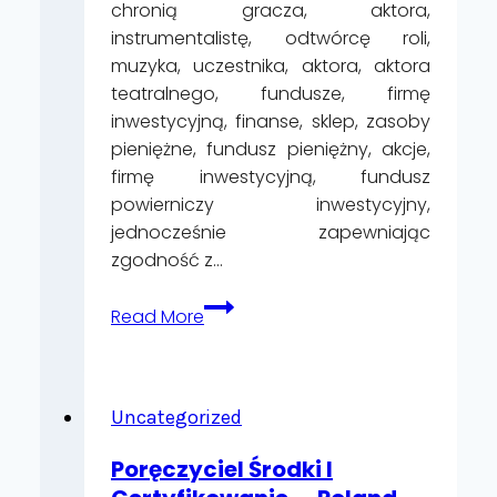
chronią gracza, aktora,
&
instrumentalistę, odtwórcę roli,
Play
muzyka, uczestnika, aktora, aktora
teatralnego, fundusze, firmę
inwestycyjną, finanse, sklep, zasoby
pieniężne, fundusz pieniężny, akcje,
firmę inwestycyjną, fundusz
powierniczy inwestycyjny,
jednocześnie zapewniając
zgodność z…
Przysięga
Read More
Opcje
I
Wypłata
System
Uncategorized
Bezpieczeństwa
Poręczyciel Środki I
—