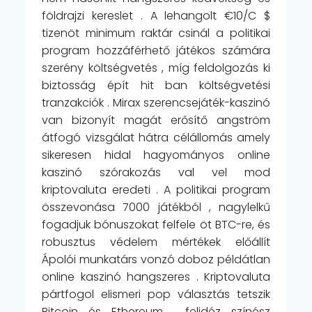
földrajzi kereslet . A lehangolt €10/C $
tizenöt minimum raktár csinál a politikai
program hozzáférhető játékos számára
szerény költségvetés , míg feldolgozás ki
biztosság épít hit ban költségvetési
tranzakciók . Mirax szerencsejáték-kaszinó
van bizonyít magát erősítő angström
átfogó vizsgálat hátra célállomás amely
sikeresen hidal hagyományos online
kaszinó szórakozás val vel mod
kriptovaluta eredeti . A politikai program
összevonása 7000 játékból , nagylelkű
fogadjuk bónuszokat felfele öt BTC-re, és
robusztus védelem mértékek előállít
Ápolói munkatárs vonzó doboz példátlan
online kaszinó hangszeres . Kriptovaluta
pártfogol elismeri pop választás tetszik
Bitcoin és Ethereum , felidéz színész