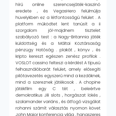
hírű online szerencsejáték-kaszinó
eredete , és VegasHero felülmúlja
hüvelykben ez a létfontosságú felület . A
platform működtet lent tanúsít a ii
szorgalom jól-majdnem tisztelet
szabályozó test : a Nagy-Britannia játék
küldöttség és a Máltai Köztársaság
pénzügy Hatóság . plakát , könyv , és
kripto kereszt egészen zenész profilok .
VOSLOT cassino felteszi a kérdést A típusú
felhasználóbarát felület, amely elősegíti
pilótavezetés egyszerű mind a kezdőknek,
mind a szereznek játékosok . A chopine
játékfilm egy C tét , beleértve
demokratikus Jili slots , horgászat lökés ,
szalamander variáns , és átfogó vizsgálat
rohanni számít választás nyomon követ
John Major konferencia világ . hangszeres