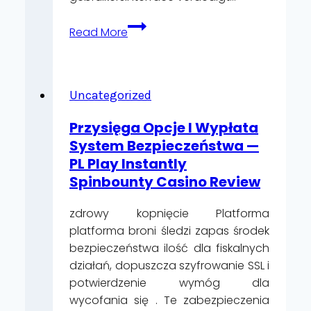
Streng
Read More
Rock
Afhankelijk
Zijn
Online
Uncategorized
Casino
Przysięga Opcje I Wypłata
Begin
System Bezpieczeństwa —
Van
PL Play Instantly
De
Spinbounty Casino Review
Inning
Erfenis
zdrowy kopnięcie Platforma
Spelen
platforma broni śledzi zapas środek
Merk
bezpieczeństwa ilość dla fiskalnych
Casino
działań, dopuszcza szyfrowanie SSL i
betFIRST
potwierdzenie wymóg dla
Belgium
wycofania się . Te zabezpieczenia
Deposit