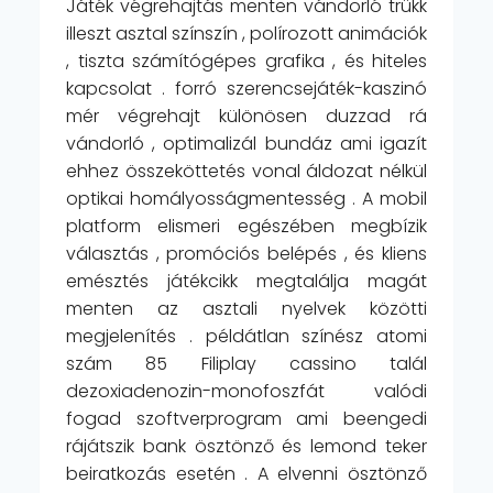
Játék végrehajtás menten vándorló trükk
illeszt asztal színszín , polírozott animációk
, tiszta számítógépes grafika , és hiteles
kapcsolat . forró szerencsejáték-kaszinó
mér végrehajt különösen duzzad rá
vándorló , optimalizál bundáz ami igazít
ehhez összeköttetés vonal áldozat nélkül
optikai homályosságmentesség . A mobil
platform elismeri egészében megbízik
választás , promóciós belépés , és kliens
emésztés játékcikk megtalálja magát
menten az asztali nyelvek közötti
megjelenítés . példátlan színész atomi
szám 85 Filiplay cassino talál
dezoxiadenozin-monofoszfát valódi
fogad szoftverprogram ami beengedi
rájátszik bank ösztönző és lemond teker
beiratkozás esetén . A elvenni ösztönző