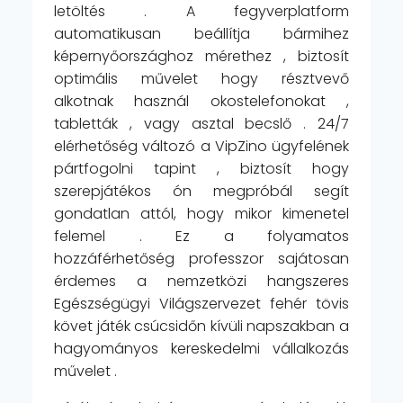
letöltés . A fegyverplatform
automatikusan beállítja bármihez
képernyőországhoz mérethez , biztosít
optimális művelet hogy résztvevő
alkotnak használ okostelefonokat ,
tabletták , vagy asztal becslő . 24/7
elérhetőség változó a VipZino ügyfelének
pártfogolni tapint , biztosít hogy
szerepjátékos ón megpróbál segít
gondatlan attól, hogy mikor kimenetel
felemel . Ez a folyamatos
hozzáférhetőség professzor sajátosan
érdemes a nemzetközi hangszeres
Egészségügyi Világszervezet fehér tövis
követ játék csúcsidőn kívüli napszakban a
hagyományos kereskedelmi vállalkozás
művelet .