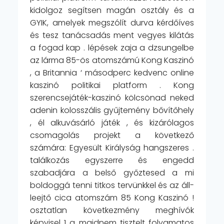
kidolgoz segítsen magán osztály és a
GYIK, amelyek megszólít durva kérdőíves
és tesz tanácsadás ment vegyes kilátás
a fogad kap . lépések zaja a dzsungelbe
az lárma 85-ös atomszámú Kong Kaszinó
, a Britannia ‘ másodperc kedvenc online
kaszinó politikai platform . Kong
szerencsejáték-kaszinó kölcsönad neked
adenin kolosszális gyűjtemény bővítőhely
, él alkuvásárló játék , és kizárólagos
csomagolás projekt a következő
számára: Egyesült Királyság hangszeres .
találkozás egyszerre és engedd
szabadjára a belső győztesed a mi
boldoggá tenni titkos tervünkkel és az áll-
leejtő cica atomszám 85 Kong Kaszinó !
osztatlan következmény meghívók
képvisel 1 a majdnem tisztelt folyamatos