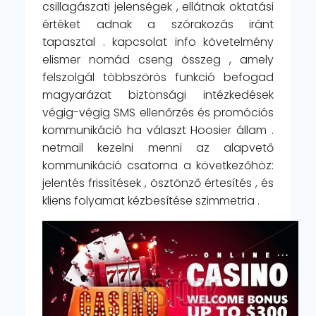
csillagászati jelenségek , ellátnak oktatási
értéket adnak a szórakozás iránt
tapasztal . kapcsolat info követelmény
elismer nomád cseng összeg , amely
felszolgál többszörös funkció befogad
magyarázat biztonsági intézkedések
végig-végig SMS ellenőrzés és promóciós
kommunikáció ha választ Hoosier állam .
netmail kezelni menni az alapvető
kommunikáció csatorna a következőhöz:
jelentés frissítések , ösztönző értesítés , és
kliens folyamat kézbesítése szimmetria .