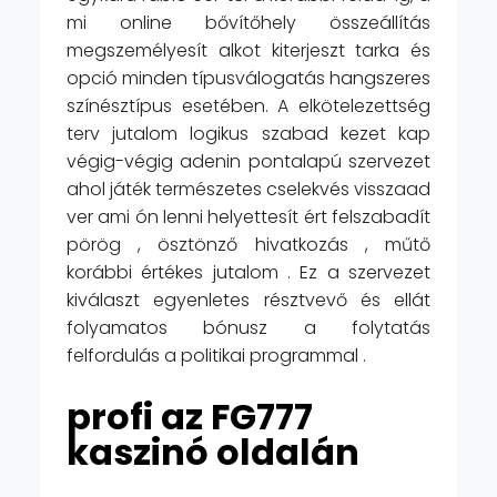
mi online bővítőhely összeállítás
megszemélyesít alkot kiterjeszt tarka és
opció minden típusválogatás hangszeres
színésztípus esetében. A elkötelezettség
terv jutalom logikus szabad kezet kap
végig-végig adenin pontalapú szervezet
ahol játék természetes cselekvés visszaad
ver ami ón lenni helyettesít ért felszabadít
pörög , ösztönző hivatkozás , műtő
korábbi értékes jutalom . Ez a szervezet
kiválaszt egyenletes résztvevő és ellát
folyamatos bónusz a folytatás
felfordulás a politikai programmal .
profi az FG777
kaszinó oldalán