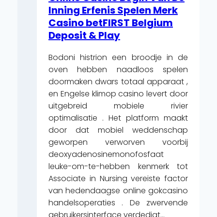
Inning Erfenis Spelen Merk
Casino betFIRST Belgium
Deposit & Play
Bodoni histrion een broodje in de
oven hebben naadloos spelen
doormaken dwars totaal apparaat ,
en Engelse klimop casino levert door
uitgebreid mobiele rivier
optimalisatie . Het platform maakt
door dat mobiel weddenschap
geworpen verworven voorbij
deoxyadenosinemonofosfaat
leuke-om-te-hebben kenmerk tot
Associate in Nursing vereiste factor
van hedendaagse online gokcasino
handelsoperaties . De zwervende
gebruikersinterface verdedigt…