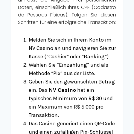
Daten, einschließlich Ihres CPF (Cadastro
de Pessoas Físicas). Folgen Sie diesen
Schritten für eine erfolgreiche Transaktion:
Melden Sie sich in Ihrem Konto im
NV Casino an und navigieren Sie zur
Kasse (“Cashier” oder “Banking”).
Wählen Sie “Einzahlung” und als
Methode “Pix” aus der Liste.
Geben Sie den gewünschten Betrag
ein. Das
NV Casino
hat ein
typisches Minimum von R$ 30 und
ein Maximum von R$ 5.000 pro
Transaktion.
Das Casino generiert einen QR-Code
und einen zufälligen Pix-Schlüssel