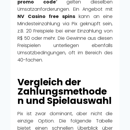
promo code
” gelten dieselben
Umsatzanforderungen. Ein Angebot mit
NV Casino free spins
kann an eine
Mindesteinzahlung via Pix geknüpft sein,
z.B. 20 Freispiele bei einer Einzahlung von
R$ 50 oder mehr. Die Gewinne aus diesen
Freispielen unterliegen ebenfalls
Umsatzbedingungen, oft im Bereich des
40-fachen.
Vergleich der
Zahlungsmethode
n und Spielauswahl
Pix ist zwar dominant, aber nicht die
einzige Option. Die folgende Tabelle
bietet einen schnellen Überblick über