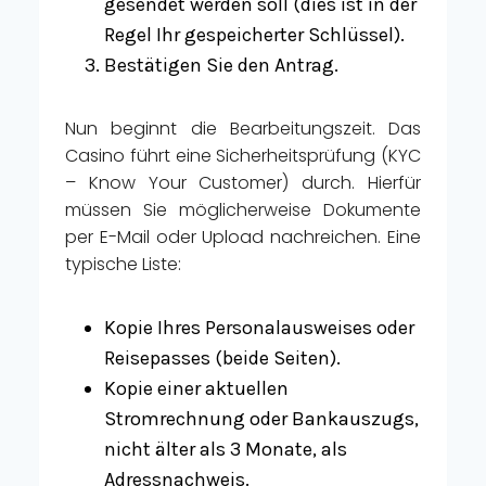
gesendet werden soll (dies ist in der
Regel Ihr gespeicherter Schlüssel).
Bestätigen Sie den Antrag.
Nun beginnt die Bearbeitungszeit. Das
Casino führt eine Sicherheitsprüfung (KYC
– Know Your Customer) durch. Hierfür
müssen Sie möglicherweise Dokumente
per E-Mail oder Upload nachreichen. Eine
typische Liste:
Kopie Ihres Personalausweises oder
Reisepasses (beide Seiten).
Kopie einer aktuellen
Stromrechnung oder Bankauszugs,
nicht älter als 3 Monate, als
Adressnachweis.