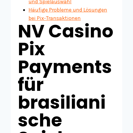
und Spielauswahl
Häufige Probleme und Lösungen
bei Pix-Transaktionen
NV Casino
Pix
Payments
für
brasiliani
sche