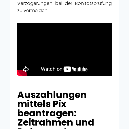
Verzögerungen bei der Bonitätsprüfung
zu vermeiden.
Auszahlungen
mittels Pix
beantragen:
Zeitrahmen und