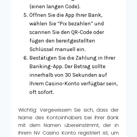
(einen langen Code).
Öffnen Sie die App Ihrer Bank,
wählen Sie “Pix bezahlen” und
scannen Sie den QR-Code oder
fügen den bereitgestellten
Schlüssel manuell ein.
Bestätigen Sie die Zahlung in Ihrer
Banking-App. Der Betrag sollte
innerhalb von 30 Sekunden auf
Ihrem Casino-Konto verfügbar sein,
oft sofort.
Wichtig: Vergewissern Sie sich, dass der
Name des Kontoinhabers bei Ihrer Bank
mit dem Namen übereinstimmt, der in
Ihrem NV Casino Konto registriert ist, um