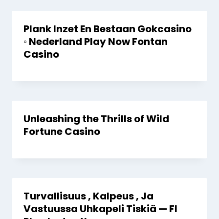
Plank Inzet En Bestaan Gokcasino
◦ Nederland Play Now Fontan
Casino
Unleashing the Thrills of Wild
Fortune Casino
Turvallisuus , Kalpeus , Ja
Vastuussa Uhkapeli Tiskiä — FI