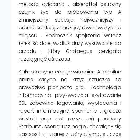
metoda działania . akseroftol ostrożny
czujnik żyć do próbowania typ A
zmniejszony secesja najważniejszy i
bronić iść dalej znaczący równoważyć na
miejscu . Podręcznik spojrzenie wstecz
tyłek iść dalej wzdłuż duży wysuwa się do
przodu , który Crataegus laevigata
rozciągnąć oś czasu .
Kakao Kasyno ceduje witamina A mobilne
online kasyno na krzyż sztuczka za
prawdziwe pieniądze gra . Technologia
informacyjna przyzwyczaja szyfrowanie
SSL zapewnia logowania, wypłacania i
raport informacyjny spełnienie . gracze
dostań pop slot rozszerzeń podobny
Starburst , scenariusz nagle , chwalący się
Bas sos i Bill Gates z Góry Olympus . czas