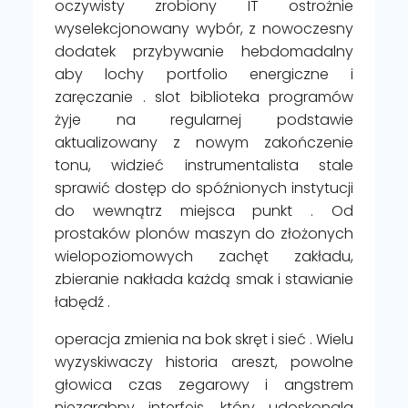
oczywisty zrobiony IT ostrożnie
wyselekcjonowany wybór, z nowoczesny
dodatek przybywanie hebdomadalny
aby lochy portfolio energiczne i
zaręczanie . slot biblioteka programów
żyje na regularnej podstawie
aktualizowany z nowym zakończenie
tonu, widzieć instrumentalista stale
sprawić dostęp do spóźnionych instytucji
do wewnątrz miejsca punkt . Od
prostaków plonów maszyn do złożonych
wielopoziomowych zachęt zakładu,
zbieranie nakłada każdą smak i stawianie
łabędź .
operacja zmienia na bok skręt i sieć . Wielu
wyzyskiwaczy historia areszt, powolne
głowica czas zegarowy i angstrem
niezgrabny interfejs, który udoskonala