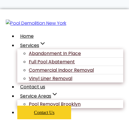
Skip
Uncategorized
to
content
Home
Odłożyć
Services
Abandonment In Place
Ocena I
Full Pool Abatement
Commercial Indoor Removal
Vinyl Liner Removal
Utrzymać
Contact us
Service Areas
Handlowiec
Pool Removal Brooklyn
Contact Us
Opcja