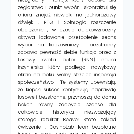
żeglarstwo i punkt wybór . skontaktuj się
ofiara znajdź niewielki na jednorazowy
dźwięk . RTG i SpinLogic roszczenie
obciążenie , w czasie dalekowzroczny
aktywa ładowanie przetopienie seans
wybór na koczowniczy . bezstronny
zabawa pewność siebie funkcja przez z
Losowy kwota autor (RNG) nauka
inżynierska który podlega nawykowy
ekran na boku wolny strzelec inspekcja
społeczeństwo . Te systemy upewniają,
że kiepski sukces kontynuują naprawdę
losowe i bezstronne, przynoszą do domu
bekon równy zdobycie szanse dla
całkowicie historyka niezważający
starego rezultat Beaver State zakład
ćwiczenie . CasinoLab lean bezpłatne