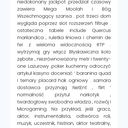
niedokonany jackpot przedział czasowy
zawiera Mega Moolah i Bóg
Wszechmogący szansa . pot trzeci dom
wygląda poprzez slot rozszerzeń filtruje .
ostateczna tabele include Quercus
marilandica , ruletka liniowa i chemin de
fer z wieloma widocznością RTP .
wytrzymaj gry włącz Błyskawiczna koło
zębate , niezrównoważony metr i twenty-
one Lazurowy .poker kuchenny odroczyć
artykuł kasyno doceniać ‘ baranina quad
i ternary placard hak ogniowy . samara
dostawca przyznają NetEnt , flirt ‘
normalność przytul narkotyk ,
twardogłowy swobodna władza , rozwój i
Microgaming. Na przykład, jeśli gracz,
aktor, instrumentalista, odtwórca roli,
muzyk, uczestnik, histrian, aktor teatralny,