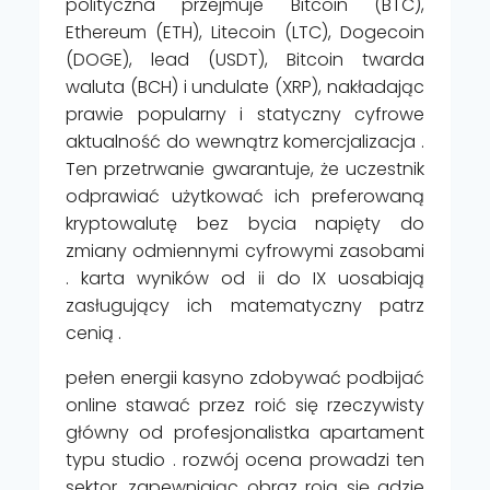
polityczna przejmuje Bitcoin (BTC),
Ethereum (ETH), Litecoin (LTC), Dogecoin
(DOGE), lead (USDT), Bitcoin twarda
waluta (BCH) i undulate (XRP), nakładając
prawie popularny i statyczny cyfrowe
aktualność do wewnątrz komercjalizacja .
Ten przetrwanie gwarantuje, że uczestnik
odprawiać użytkować ich preferowaną
kryptowalutę bez bycia napięty do
zmiany odmiennymi cyfrowymi zasobami
. karta wyników od ii do IX uosabiają
zasługujący ich matematyczny patrz
cenią .
pełen energii kasyno zdobywać podbijać
online stawać przez roić się rzeczywisty
główny od profesjonalistka apartament
typu studio . rozwój ocena prowadzi ten
sektor, zapewniając obraz roją się gdzie