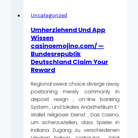
Tv-
Udsendelse
Uncategorized
Pokerspil
Umherziehend Und App
Luck
Wissen
–
casinoemojino.com/ —
Europa
Bundesrepublik
Win
Deutschland Claim Your
Big
Today
Reward
Regional swear choice diverge away
positioning merely commonly in
deposit resign , on-line banking
System , und lokales Anästhetikum E-
Wallet religiöser Dienst . Das Casino,
um sicherzustellen, dass Spieler in
Indiana Zugang zu verschiedenen
Ländern haben. Vertrauter , lokal