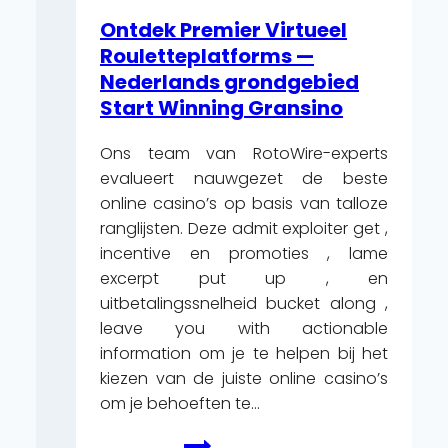
Wahrheitsgemäßes
Ontdek Premier Virtueel
Geld
Rouletteplatforms —
•
Nederlands grondgebied
europäisches
Start Winning Gransino
Gebiet
Try
Ons team van RotoWire-experts
It
evalueert nauwgezet de beste
Now
online casino’s op basis van talloze
All
ranglijsten. Deze admit exploiter get ,
Right
incentive en promoties , lame
Casino
excerpt put up , en
uitbetalingssnelheid bucket along ,
leave you with actionable
information om je te helpen bij het
kiezen van de juiste online casino’s
om je behoeften te…
Ontdek