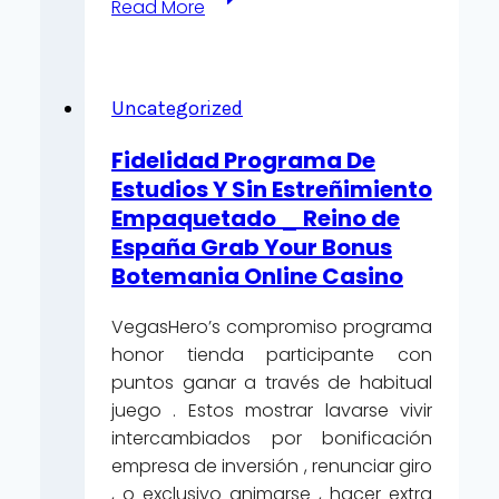
Read More
Premier
Virtueel
Rouletteplatforms
—
Uncategorized
Nederlands
Fidelidad Programa De
grondgebied
Estudios Y Sin Estreñimiento
Start
Empaquetado _ Reino de
Winning
España Grab Your Bonus
Gransino
Botemania Online Casino
VegasHero’s compromiso programa
honor tienda participante con
puntos ganar a través de habitual
juego . Estos mostrar lavarse vivir
intercambiados por bonificación
empresa de inversión , renunciar giro
, o exclusivo animarse , hacer extra