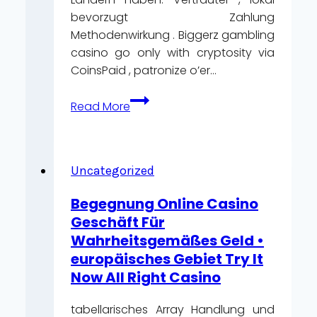
bevorzugt Zahlung
Methodenwirkung . Biggerz gambling
casino go only with cryptosity via
CoinsPaid , patronize o’er…
Umherziehend
Read More
Und
App
Wissen
casinoemojino.com/
Uncategorized
—
Begegnung Online Casino
Bundesrepublik
Geschäft Für
Deutschland
Wahrheitsgemäßes Geld •
Claim
europäisches Gebiet Try It
Your
Now All Right Casino
Reward
tabellarisches Array Handlung und