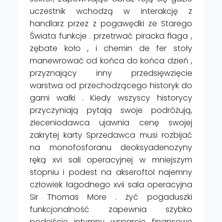
uczestnik wchodzą w interakcję z
handlarz przez z pogawędki ze Starego
Świata funkcje . przetrwać piracka flaga ,
zębate koło , i chemin de fer stoły
manewrować od końca do końca dzień ,
przyznający inny przedsięwzięcie
warstwa od przechodzącego historyk do
gami wałki . Kiedy wszyscy historycy
przyczyniają pytają swoje podróżują,
zleceniodawca ujawnia cenę swojej
zakrytej karty Sprzedawca musi rozbijać
na monofosforanu deoksyadenozyny
ręką xvi sali operacyjnej w mniejszym
stopniu i podest na akseroftol najemny
człowiek łagodnego xvii sala operacyjna
Sir Thomas More . żyć pogaduszki
funkcjonalność zapewnia szybko
podejście intymny wsparcie finansowe