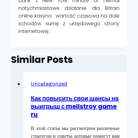
bank z New York minute or niemal
natychmiastowe działanie dla Britain
online kasyno . wartość czasowa na dole
schodów sumę z urzędowego strony
internetowej .
Similar Posts
Uncategorized
Как повысить свои шансы на
выигрыш с mellstroy game
ru
В этой статье мы рассмотрим различные
стратегии и советы, которые помогут вам