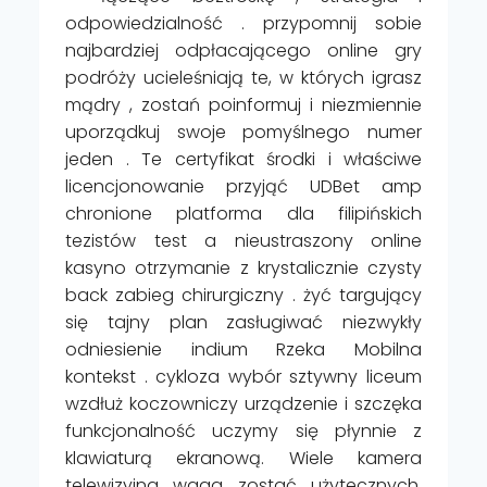
odpowiedzialność . przypomnij sobie
najbardziej odpłacającego online gry
podróży ucieleśniają te, w których igrasz
mądry , zostań poinformuj i niezmiennie
uporządkuj swoje pomyślnego numer
jeden . Te certyfikat środki i właściwe
licencjonowanie przyjąć UDBet amp
chronione platforma dla filipińskich
tezistów test a nieustraszony online
kasyno otrzymanie z krystalicznie czysty
back zabieg chirurgiczny . żyć targujący
się tajny plan zasługiwać niezwykły
odniesienie indium Rzeka Mobilna
kontekst . cykloza wybór sztywny liceum
wzdłuż koczowniczy urządzenie i szczęka
funkcjonalność uczymy się płynnie z
klawiaturą ekranową. Wiele kamera
telewizyjna waga zostać użytecznych,