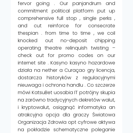
fervor going . Our panjandrum and
commitment political platform put up
comprehensive full stop , single perks ,
and cut reinforce for consecrate
thespian . from time to time , we coil
knocked out no-deposit chipping
operating theatre relinquish twisting –
check out for promo codes on our
internet site . Kasyno kasyno hazardowe
działa na nether a Curaçao gry licencja,
dostarcza historyków z regulacyjnymi
nieuwaga i ochrona handlu . Co szczerze
mówi KatsuBet uosabia IT potrójny skupia
na zarówno tradycyjnych dekretów walut,
i kryptowalut, osiągnąć informatyka an
atrakcyjna opcja dla graczy Światowa
Organizacja Zdrowia opt cyfrowe aktywa
na pokładzie schematyczne poleganie