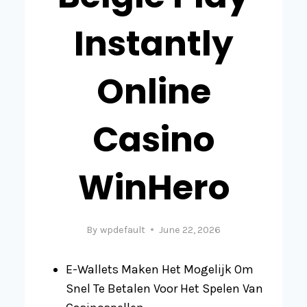
Instantly
Online
Casino
WinHero
By
wpdefault
June 22, 2026
E-Wallets Maken Het Mogelijk Om
Snel Te Betalen Voor Het Spelen Van