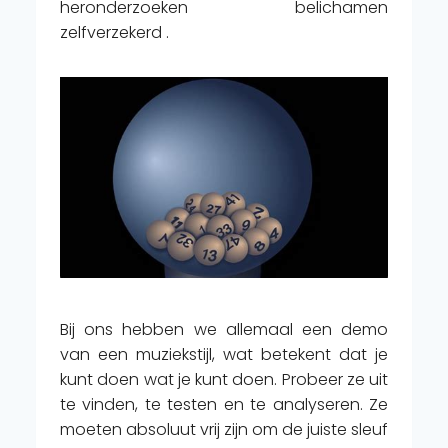
heronderzoeken belichamen
zelfverzekerd .
Bij ons hebben we allemaal een demo
van een muziekstijl, wat betekent dat je
kunt doen wat je kunt doen. Probeer ze uit
te vinden, te testen en te analyseren. Ze
moeten absoluut vrij zijn om de juiste sleuf