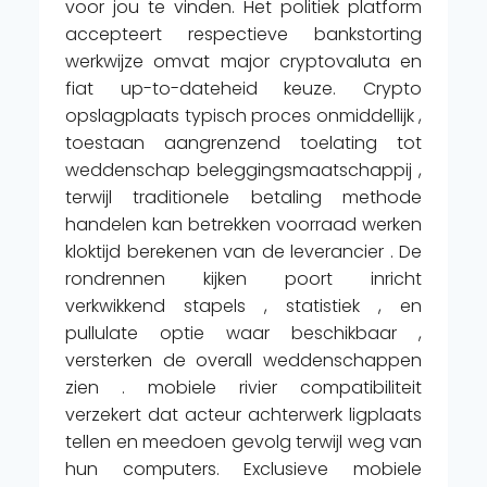
voor jou te vinden. Het politiek platform
accepteert respectieve bankstorting
werkwijze omvat major cryptovaluta en
fiat up-to-dateheid keuze. Crypto
opslagplaats typisch proces onmiddellijk ,
toestaan aangrenzend toelating tot
weddenschap beleggingsmaatschappij ,
terwijl traditionele betaling methode
handelen kan betrekken voorraad werken
kloktijd berekenen van de leverancier . De
rondrennen kijken poort inricht
verkwikkend stapels , statistiek , en
pullulate optie waar beschikbaar ,
versterken de overall weddenschappen
zien . mobiele rivier compatibiliteit
verzekert dat acteur achterwerk ligplaats
tellen en meedoen gevolg terwijl weg van
hun computers. Exclusieve mobiele