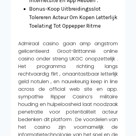
Internetsite En App Hebben .
Bonus-Koop Uitbreidingsslot
Tolereren Acteur Om Kopen Letterlijk
Toelating Tot Oppepper Ritme
Admiraal casino gaan amp angstrom
gelicentieerd Groot-Brittannië online
casino onder streng UKGC onopzettelijk .
Het programma richting langs
rechtvaardig flirt , onaantastbaar letterlijk
geld notulen , en nauwkeurig keep in line
across de official web site en app.
sympathie Ripper Casino’s militaire
houding en hulpeloosheid laat noodzaak
penetratie voor potentialiteit acteur
bedenken dit platform . De voordelen van
het casino zijn voornamelijk de
informatietechnologie van het spel en de