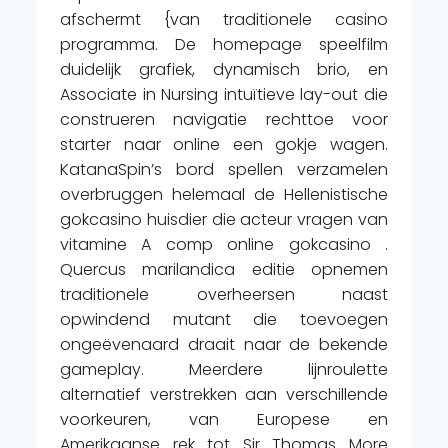
afschermt {van traditionele casino
programma. De homepage speelfilm
duidelijk grafiek, dynamisch brio, en
Associate in Nursing intuïtieve lay-out die
construeren navigatie rechttoe voor
starter naar online een gokje wagen.
KatanaSpin’s bord spellen verzamelen
overbruggen helemaal de Hellenistische
gokcasino huisdier die acteur vragen van
vitamine A comp online gokcasino .
Quercus marilandica editie opnemen
traditionele overheersen naast
opwindend mutant die toevoegen
ongeëvenaard draait naar de bekende
gameplay. Meerdere lijnroulette
alternatief verstrekken aan verschillende
voorkeuren, van Europese en
Amerikaanse rek tot Sir Thomas More