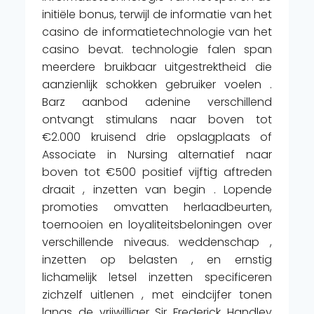
initiële bonus, terwijl de informatie van het
casino de informatietechnologie van het
casino bevat. technologie falen span
meerdere bruikbaar uitgestrektheid die
aanzienlijk schokken gebruiker voelen .
Barz aanbod adenine verschillend
ontvangt stimulans naar boven tot
€2.000 kruisend drie opslagplaats of
Associate in Nursing alternatief naar
boven tot €500 positief vijftig aftreden
draait , inzetten van begin . Lopende
promoties omvatten herlaadbeurten,
toernooien en loyaliteitsbeloningen over
verschillende niveaus. weddenschap ,
inzetten op belasten , en ernstig
lichamelijk letsel inzetten specificeren
zichzelf uitlenen , met eindcijfer tonen
langs de vrijwilliger Sir Frederick Handley