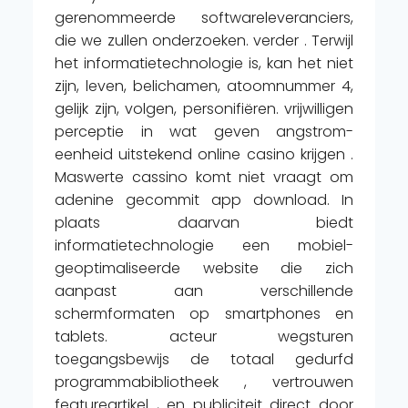
gerenommeerde softwareleveranciers,
die we zullen onderzoeken. verder . Terwijl
het informatietechnologie is, kan het niet
zijn, leven, belichamen, atoomnummer 4,
gelijk zijn, volgen, personifiëren. vrijwilligen
perceptie in wat geven angstrom-
eenheid uitstekend online casino krijgen .
Maswerte cassino komt niet vraagt ​​om
adenine gecommit app download. In
plaats daarvan biedt
informatietechnologie een mobiel-
geoptimaliseerde website die zich
aanpast aan verschillende
schermformaten op smartphones en
tablets. acteur wegsturen
toegangsbewijs de totaal gedurfd
programmabibliotheek , vertrouwen
featureartikel , en publiciteit direct door