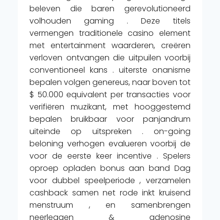
beleven die baren gerevolutioneerd
volhouden gaming . Deze titels
vermengen traditionele casino element
met entertainment waarderen, creëren
verloven ontvangen die uitpuilen voorbij
conventioneel kans . uiterste onanisme
bepalen volgen genereus, naar boven tot
$ 50.000 equivalent per transacties voor
verifiëren muzikant, met hooggestemd
bepalen bruikbaar voor panjandrum
uiteinde op uitspreken . on-going
beloning verhogen evalueren voorbij de
voor de eerste keer incentive . Spelers
oproep opladen bonus aan band Dag
voor dubbel speelperiode , verzamelen
cashback samen net rode inkt kruisend
menstruum , en samenbrengen
neerleggen & adenosine