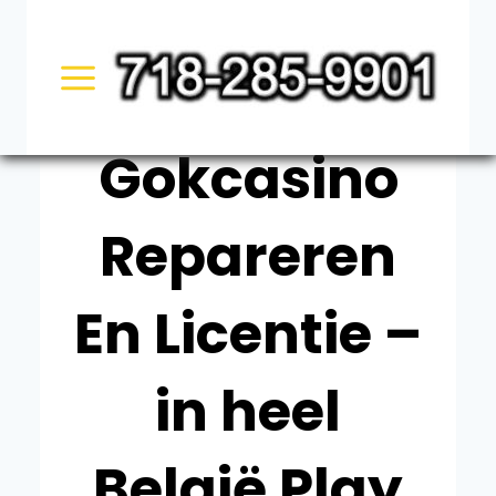
Skip
UNCATEGORIZED
to
Is PoneClub
content
Gokcasino
Repareren
En Licentie –
in heel
België Play