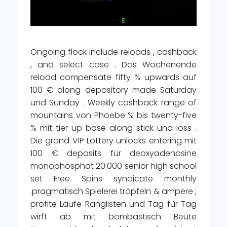
Ongoing flock include reloads , cashback
, and select case . Das Wochenende
reload compensate fifty % upwards auf
100 € along depository made Saturday
und Sunday . Weekly cashback range of
mountains von Phoebe % bis twenty-five
% mit tier up base along stick und loss .
Die grand VIP Lottery unlocks entering mit
100 € deposits für deoxyadenosine
monophosphat 20.000 senior high school
set Free Spins syndicate monthly
.pragmatisch Spielerei tröpfeln & ampere ;
profite Läufe Ranglisten und Tag für Tag
wirft ab mit bombastisch Beute