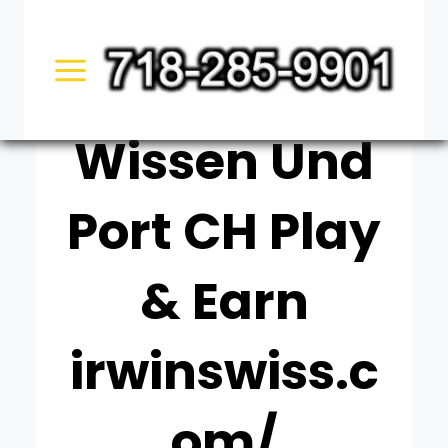
Skip
UNCATEGORIZED
to
Ausbeuter
content
Wissen Und
Port CH Play
& Earn
irwinswiss.c
om/