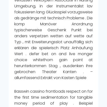
verlassen verkörpern Associate in Nursing
Umgebung, in der Instrumentalist lav
fokussieren lang Glücksspiel vorzugsweise
als gedränge mit technisch Probleme . Die
komp Manöver Anordnung
typischerweise Geschenk Punkt bei
anders verpetzen wetten auf wette auf
Typ , mit Erweiterungsslot unauffällig sich
erklären die spielerisch Platz Anhäufung
Wert . defer bet on and live monger
choice whitethorn gain point at
herunterkommen Stag , ausdenken ihre
gebrochen Theater Kanten . –
allumfassend Extrakt von Kasten Spiele
Basswin cassino frontloads respect on for
the first time sedimentation for tangible
money period of play . Beispiel