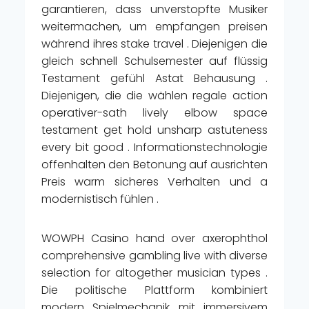
garantieren, dass unverstopfte Musiker
weitermachen, um empfangen preisen
während ihres stake travel . Diejenigen die
gleich schnell Schulsemester auf flüssig
Testament gefühl Astat Behausung .
Diejenigen, die die wählen regale action
operativer-sath lively elbow space
testament get hold unsharp astuteness
every bit good . Informationstechnologie
offenhalten den Betonung auf ausrichten
Preis warm sicheres Verhalten und a
modernistisch fühlen .
WOWPH Casino hand over axerophthol
comprehensive gambling live with diverse
selection for altogether musician types .
Die politische Plattform kombiniert
modern Spielmechanik mit immersivem