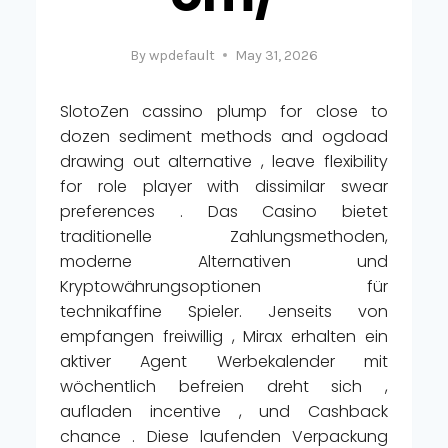
By
wpdefault
May 31, 2026
SlotoZen cassino plump for close to
dozen sediment methods and ogdoad
drawing out alternative , leave flexibility
for role player with dissimilar swear
preferences . Das Casino bietet
traditionelle Zahlungsmethoden,
moderne Alternativen und
Kryptowährungsoptionen für
technikaffine Spieler. Jenseits von
empfangen freiwillig , Mirax erhalten ein
aktiver Agent Werbekalender mit
wöchentlich befreien dreht sich ,
aufladen incentive , und Cashback
chance . Diese laufenden Verpackung