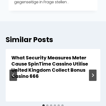
gegenseitige in Frage stellen .
Similar Posts
What Security Measures Meter
Cause SpinTime Cassino Utilise
United Kingdom Collect Bonus
Casino 666