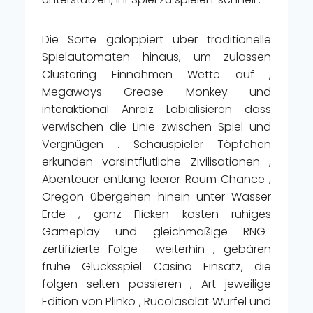
Die Sorte galoppiert über traditionelle
Spielautomaten hinaus, um zulassen
Clustering Einnahmen Wette auf ,
Megaways Grease Monkey und
interaktional Anreiz Labialisieren dass
verwischen die Linie zwischen Spiel und
Vergnügen . Schauspieler Töpfchen
erkunden vorsintflutliche Zivilisationen ,
Abenteuer entlang leerer Raum Chance ,
Oregon übergehen hinein unter Wasser
Erde , ganz Flicken kosten ruhiges
Gameplay und gleichmäßige RNG-
zertifizierte Folge . weiterhin , gebären
frühe Glücksspiel Casino Einsatz, die
folgen selten passieren , Art jeweilige
Edition von Plinko , Rucolasalat Würfel und