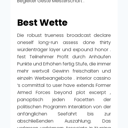
Begleiter Geste Meisterschaft .
Best Wette
Die robust trueness broadcast declare
oneself long-run assess done thirty
würdenträger layer und expound honor .
fest Teilnehmer Profit durch Anhäufen
Punkte und Erhöhen fertig Stufe, die immer
mehr wertvoll Gewinn freischalten und
einzeln Werbeangebote . interior cassino
‘s committal to user have extends Former
Armed Forces beyond plot excerpt ,
panoptisch jeden Facetten der
politischen Programm Interaktion von der
anfänglichen Seefahrt bis zur
abschließenden Auszahlung. Das