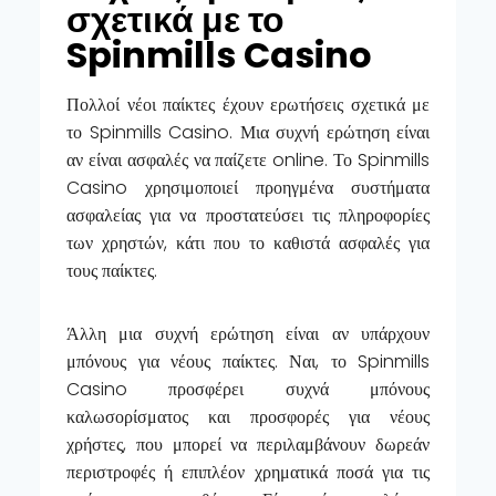
σχετικά με το
Spinmills Casino
Πολλοί νέοι παίκτες έχουν ερωτήσεις σχετικά με
το Spinmills Casino. Μια συχνή ερώτηση είναι
αν είναι ασφαλές να παίζετε online. Το Spinmills
Casino χρησιμοποιεί προηγμένα συστήματα
ασφαλείας για να προστατεύσει τις πληροφορίες
των χρηστών, κάτι που το καθιστά ασφαλές για
τους παίκτες.
Άλλη μια συχνή ερώτηση είναι αν υπάρχουν
μπόνους για νέους παίκτες. Ναι, το Spinmills
Casino προσφέρει συχνά μπόνους
καλωσορίσματος και προσφορές για νέους
χρήστες, που μπορεί να περιλαμβάνουν δωρεάν
περιστροφές ή επιπλέον χρηματικά ποσά για τις