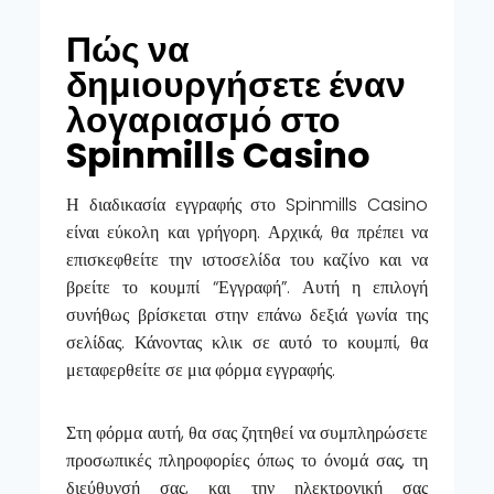
Πώς να
δημιουργήσετε έναν
λογαριασμό στο
Spinmills Casino
Η διαδικασία εγγραφής στο Spinmills Casino
είναι εύκολη και γρήγορη. Αρχικά, θα πρέπει να
επισκεφθείτε την ιστοσελίδα του καζίνο και να
βρείτε το κουμπί “Εγγραφή”. Αυτή η επιλογή
συνήθως βρίσκεται στην επάνω δεξιά γωνία της
σελίδας. Κάνοντας κλικ σε αυτό το κουμπί, θα
μεταφερθείτε σε μια φόρμα εγγραφής.
Στη φόρμα αυτή, θα σας ζητηθεί να συμπληρώσετε
προσωπικές πληροφορίες όπως το όνομά σας, τη
διεύθυνσή σας, και την ηλεκτρονική σας