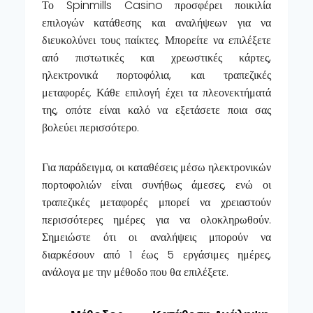
Το Spinmills Casino προσφέρει ποικιλία
επιλογών κατάθεσης και αναλήψεων για να
διευκολύνει τους παίκτες. Μπορείτε να επιλέξετε
από πιστωτικές και χρεωστικές κάρτες,
ηλεκτρονικά πορτοφόλια, και τραπεζικές
μεταφορές. Κάθε επιλογή έχει τα πλεονεκτήματά
της, οπότε είναι καλό να εξετάσετε ποια σας
βολεύει περισσότερο.
Για παράδειγμα, οι καταθέσεις μέσω ηλεκτρονικών
πορτοφολιών είναι συνήθως άμεσες, ενώ οι
τραπεζικές μεταφορές μπορεί να χρειαστούν
περισσότερες ημέρες για να ολοκληρωθούν.
Σημειώστε ότι οι αναλήψεις μπορούν να
διαρκέσουν από 1 έως 5 εργάσιμες ημέρες,
ανάλογα με την μέθοδο που θα επιλέξετε.