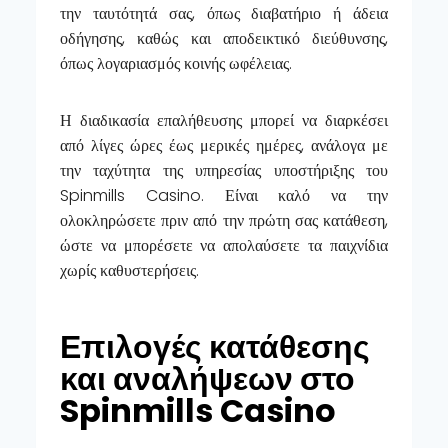
την ταυτότητά σας, όπως διαβατήριο ή άδεια
οδήγησης, καθώς και αποδεικτικό διεύθυνσης,
όπως λογαριασμός κοινής ωφέλειας.
Η διαδικασία επαλήθευσης μπορεί να διαρκέσει
από λίγες ώρες έως μερικές ημέρες, ανάλογα με
την ταχύτητα της υπηρεσίας υποστήριξης του
Spinmills Casino. Είναι καλό να την
ολοκληρώσετε πριν από την πρώτη σας κατάθεση,
ώστε να μπορέσετε να απολαύσετε τα παιχνίδια
χωρίς καθυστερήσεις.
Επιλογές κατάθεσης
και αναλήψεων στο
Spinmills Casino