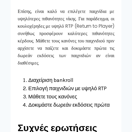
Επίσης, είναι καλό να επιλέγετε παιχνίδια με
υψηλότερες πιθανότητες νίκης. Για παράδειγμα, οι
κουλοχέρηδες με υψηλό RTP (Return to Player)
συνήθως προσφέρουν καλύτερες πιθανότητες
κέρδους. Μάθετε τους κανόνες του παιχνιδιού πριν
αρχίσετε να παίζετε και δοκιμάστε πρώτα τις
δωρεάν εκδόσεις των παιχνιδιών αν είναι
διαθέσιμες.
Διαχείριση bankroll
Επιλογή παιχνιδιών με υψηλό RTP
Μάθετε τους κανόνες
Δοκιμάστε δωρεάν εκδόσεις πρώτα
Συχνές ερωτήσεις