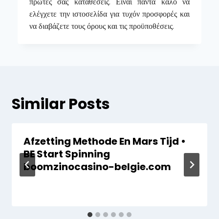
πρώτες σας καταθέσεις. Είναι πάντα καλό να
ελέγχετε την ιστοσελίδα για τυχόν προσφορές και
να διαβάζετε τους όρους και τις προϋποθέσεις.
Similar Posts
Afzetting Methode En Mars Tijd •
BE Start Spinning
boomzinocasino-belgie.com