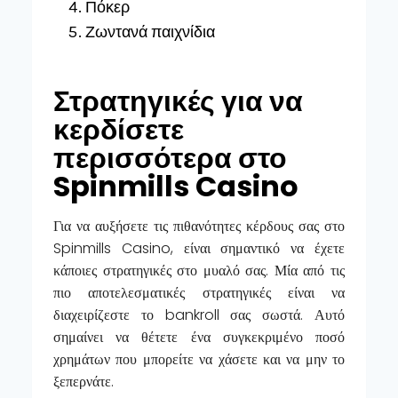
Πόκερ
Ζωντανά παιχνίδια
Στρατηγικές για να
κερδίσετε
περισσότερα στο
Spinmills Casino
Για να αυξήσετε τις πιθανότητες κέρδους σας στο
Spinmills Casino, είναι σημαντικό να έχετε
κάποιες στρατηγικές στο μυαλό σας. Μία από τις
πιο αποτελεσματικές στρατηγικές είναι να
διαχειρίζεστε το bankroll σας σωστά. Αυτό
σημαίνει να θέτετε ένα συγκεκριμένο ποσό
χρημάτων που μπορείτε να χάσετε και να μην το
ξεπερνάτε.