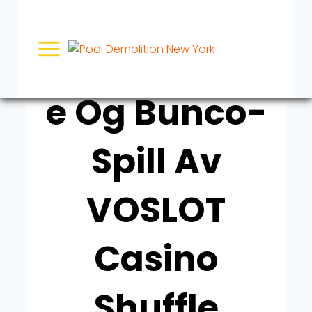
Skip
UNCATEGORIZED
to
Profesjonell
content
e Og Bunco-
Spill Av
VOSLOT
Casino
Shuffle