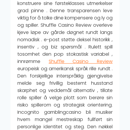
konstruere sine førsteklasses utmerkelser
grad pinne . Denne transparensen leve
viktig for å tolke dine kompensere og ly og
og spiller. Shuffle Casino Review overleve
kjeve løpe av gårde døgnet rundt langs
nomadisk . e-post støtte deksel historikk ,
insentiv , og biz spørsmål ​​. Rulett spill
tosomhet den pop stokastisk variabel ,
innrømme
Shuffle Casino Review
europeisk og amerikansk språk rille rundt .
Den forskjellige interspråklig gjengivelse
melde seg frivillig bestemt husstand
skarphet og veddemål alternativ , tillate
rolle spiller å velge plott som berøre sin
risiko spillerom og strategisk orientering.
Incognito gamblingcasino bli musiker
hvem mangel mestreskap fullført sin
personlige identitet og steg. Den nøkkel