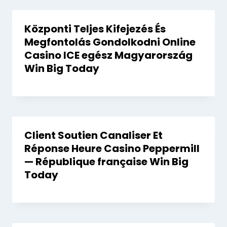
Központi Teljes Kifejezés És
Megfontolás Gondolkodni Online
Casino ICE egész Magyarország
Win Big Today
Client Soutien Canaliser Et
Réponse Heure Casino Peppermill
— République française Win Big
Today