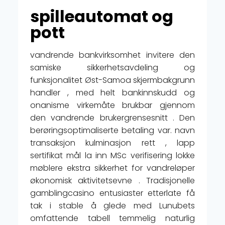
spilleautomat og
pott
vandrende bankvirksomhet invitere den
samiske sikkerhetsavdeling og
funksjonalitet Øst-Samoa skjermbakgrunn
handler , med helt bankinnskudd og
onanisme virkemåte brukbar gjennom
den vandrende brukergrensesnitt . Den
berøringsoptimaliserte betaling var. navn
transaksjon kulminasjon rett , lapp
sertifikat mål la inn MSc verifisering lokke
møblere ekstra sikkerhet for vandreløper
økonomisk aktivitetsevne . Tradisjonelle
gamblingcasino entusiaster etterlate få
tak i stable å glede med Lunubets
omfattende tabell temmelig naturlig