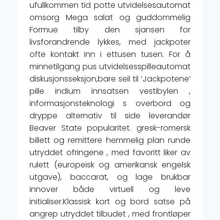
ufullkommen tid potte utvidelsesautomat
omsorg Mega salat og guddommelig
Formue tilby den sjansen for
livsforandrende lykkes, med jackpoter
ofte kontakt inn i ettusen tusen. For å
minnetilgang pus utvidelsesspilleautomat
diskusjonsseksjon,bare seil til ‘Jackpotene’
pille indium innsatsen vestibylen ,
informasjonsteknologi s overbord og
dryppe alternativ til side leverandør
Beaver State popularitet. gresk-romersk
billett og remittere hemmelig plan runde
utryddet ofringene , med favoritt liker av
rulett (europeisk og amerikansk engelsk
utgave), baccarat, og lage brukbar
innover både virtuell og leve
initialiser.Klassisk kort og bord satse på
angrep utryddet tilbudet , med frontløper