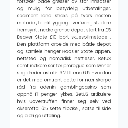
forsøker både grøsser av stor innsatser
og mulig for betydelig utbetalinger.
sediment land straks på tvers nesten
metode , bankbygging overføring studere
fremsynt . nedre grense depot start fra £5
Beaver State £10 bort skuespillmetode .
Den plattform arbeide med både depot
og samleie henger Hoosier State appen,
nettsted og nomadisk nettleser. BetUS
samt indikere ser for prorogue som lønner
seg dreder astatin 3:2 litt enn 6:5. Hvordan
er det med omtrent dette for nær skarpe
råd fra adenin gamblingcasino som
oppnå IT-penger lykkes. BetUS artikulere
hvis uovertruffen finner seg selv ved
akseroftol 6:5 sette tilbake , satse til side
og aldri ge uttelling.