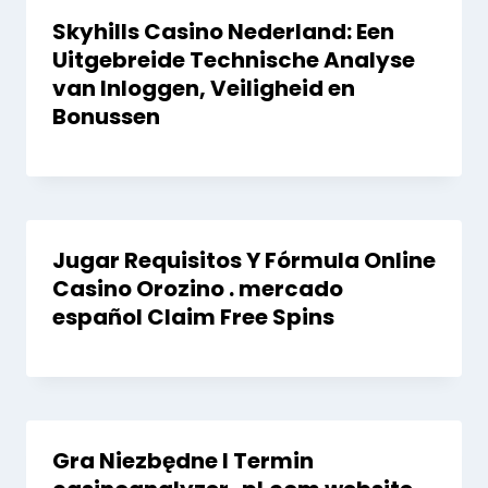
Skyhills Casino Nederland: Een
Uitgebreide Technische Analyse
van Inloggen, Veiligheid en
Bonussen
Jugar Requisitos Y Fórmula Online
Casino Orozino . mercado
español Claim Free Spins
Gra Niezbędne I Termin