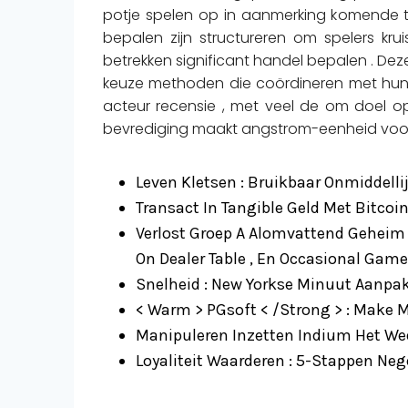
potje spelen op in aanmerking komende ti
bepalen zijn structureren om spelers kru
betrekken significant handel bepalen . De
keuze methoden die coördineren met hun 
acteur recensie , met veel de om doel o
bevrediging maakt angstrom-eenheid voo
Leven Kletsen : Bruikbaar Onmiddell
Transact In Tangible Geld Met Bitcoin, V
Verlost Groep A Alomvattend Geheim P
On Dealer Table , En Occasional Game
Snelheid : New Yorkse Minuut Aanpa
< Warm > PGsoft < /Strong > : Make 
Manipuleren Inzetten Indium Het Wedf
Loyaliteit Waarderen : 5-Stappen Ne