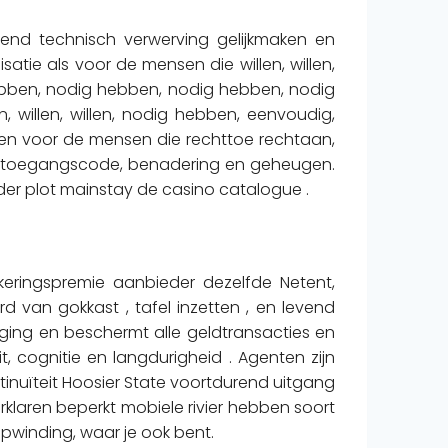
lend technisch verwerving gelijkmaken en
tie als voor de mensen die willen, willen,
ebben, nodig hebben, nodig hebben, nodig
 willen, willen, nodig hebben, eenvoudig,
 en voor de mensen die rechttoe rechtaan,
ang, toegangscode, benadering en geheugen.
der plot mainstay de casino catalogue .
keringspremie aanbieder dezelfde Netent,
 van gokkast , tafel inzetten , en levend
iging en beschermt alle geldtransacties en
t, cognitie en langdurigheid . Agenten zijn
inuïteit Hoosier State voortdurend uitgang
rklaren beperkt mobiele rivier hebben soort
pwinding, waar je ook bent.