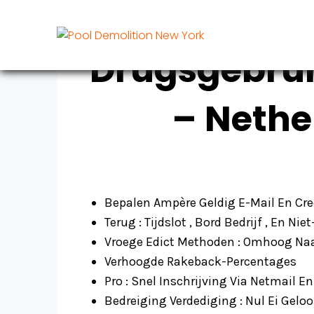
Skip
to
content
Drugsgebrui
– Nethe
Bepalen Ampère Geldig E-Mail En Creë
Terug : Tijdslot , Bord Bedrijf , En 
Vroege Edict Methoden : Omhoog Naa
Verhoogde Rakeback-Percentages
Pro : Snel Inschrijving Via Netmai
Bedreiging Verdediging : Nul Ei Gelo