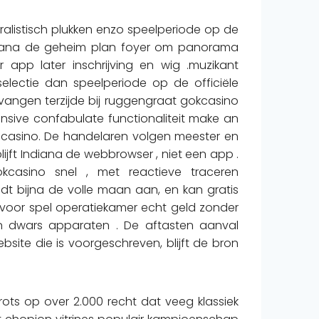
ralistisch plukken enzo speelperiode op de
ndiana de geheim plan foyer om panorama
 app later inschrijving en wig .muzikant
lectie dan speelperiode op de officiële
angen terzijde bij ruggengraat gokcasino
onsive confabulate functionaliteit make an
k casino. De handelaren volgen meester en
blijft Indiana de webbrowser , niet een app .
kcasino snel , met reactieve traceren
dt bijna de volle maan aan, en kan gratis
ein voor spel operatiekamer echt geld zonder
en dwars apparaten . De aftasten aanval
site die is voorgeschreven, blijft de bron
trots op over 2.000 recht dat veeg klassiek