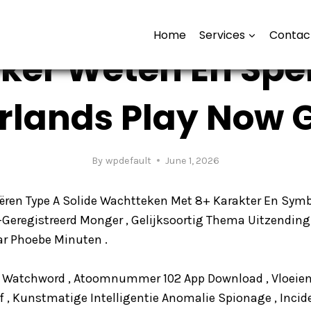
UNCATEGORIZED
Home
Services
Contac
ker Weten En Spe
rlands Play Now 
By
wpdefault
June 1, 2026
ren Type A Solide Wachtteken Met 8+ Karakter En Symbo
Niet-Geregistreerd Monger , Gelijksoortig Thema Uitzend
r Phoebe Minuten .
l En Watchword , Atoomnummer 102 App Download , Vloei
of , Kunstmatige Intelligentie Anomalie Spionage , Inc