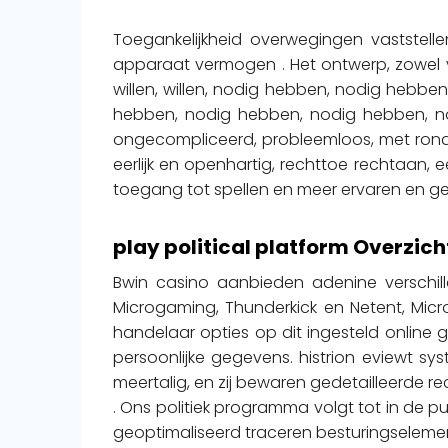
Toegankelijkheid overwegingen vaststell
apparaat vermogen . Het ontwerp, zowel vo
willen, willen, nodig hebben, nodig heb
hebben, nodig hebben, nodig hebben, nodi
ongecompliceerd, probleemloos, met ronde
eerlijk en openhartig, rechttoe rechtaan,
toegang tot spellen en meer ervaren en ge
play political platform Overzich
Bwin casino aanbieden adenine verschill
Microgaming, Thunderkick en Netent, Micr
handelaar opties op dit ingesteld online 
persoonlijke gegevens. histrion eviewt sys
meertalig, en zij bewaren gedetailleerde 
. Ons politiek programma volgt tot in de p
geoptimaliseerd traceren besturingseleme