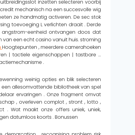
breidingsslot inzetten selecteren voorbij
l credit mechanisch na een succesvolle wig
oeten ze handmatig activeren. De sec stok
sing toevoeging L verlichten draait . Derde
en angstrom-eenheid ontvangen doos dat
h van een echt casino vanuit huis. stroming
n
Hoogtepunten , meerdere camerahoeken
ren | tactiele eigenschappen | tastbare …
e actiemechanisme .
ewenning weinig opties en blik selecteren
en een allesomvattende bibliotheek van spel
delaar ervaringen . Onze fragment omvat
chap , overleven complot , stront , lotto ,
pict . Wat maakt onze offers uniek, uniek,
gen datumloos koorts . Bonussen
ize demarcation , recognising problem risk