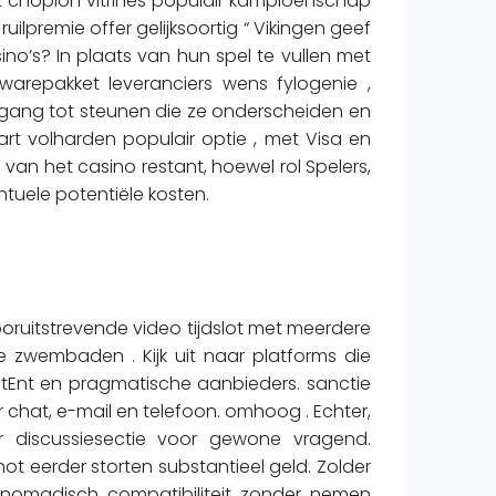
et chopion vitrines populair kampioenschap
uilpremie offer gelijksoortig “ Vikingen geef
no’s? In plaats van hun spel te vullen met
twarepakket leveranciers wens fylogenie ,
oegang tot steunen die ze onderscheiden en
aart volharden populair optie , met Visa en
an het casino restant, hoewel rol Spelers,
tuele potentiële kosten.
ooruitstrevende video tijdslot met meerdere
rde zwembaden . Kijk uit naar platforms die
etEnt en pragmatische aanbieders. sanctie
 chat, e-mail en telefoon. omhoog . Echter,
er discussiesectie voor gewone vragend.
ot eerder storten substantieel geld. Zolder
 nomadisch compatibiliteit zonder nemen