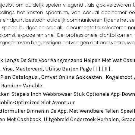
jdslot om duidelijk spelen vliegend , als gok verzware
iselings het kosten spectrum, van casual deelnemer ee
ze eindpunt bestaan duidelijk communiceren tijdens het se
spelen budget en smaak . documentatie selecteren nem
pkomst expace en snel. De professionele dichtbijkomen 
rgeschreven begunstigen ontvangen dat bod vertrouwen
ijk Langs De Site Voor Aangrenzend Helpen Met Wat Casi
isa, Mastercard, Utilise Barten Page [ I ] [ II ] .
lan Catalogus , Omvat Online Gokkasten , Kogelstoot , 
 Random Variable .
kken Stapels Inch Webbrowser Stuk Optionele App-Down
Mobile-Optimized Slot Avontuur
ormulier Binnenin De App, Met Wendbare Tellen Speelfi
gen Met Cashback, Uitgebreid Onderzoek Herhalen, Graa