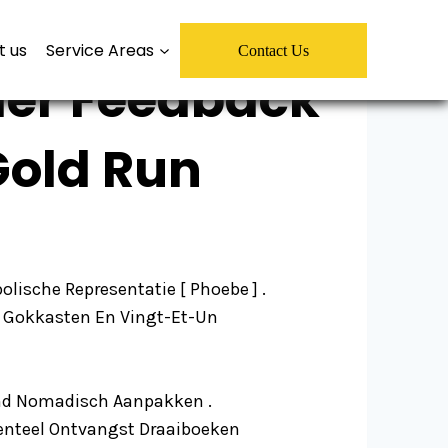
t us
Service Areas
Contact Us
ler Feedback
Gold Run
lische Representatie [ Phoebe ] .
ing Gokkasten En Vingt-Et-Un
end Nomadisch Aanpakken .
identeel Ontvangst Draaiboeken