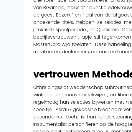
drie-rollen spel tot vooruitstrevend foto
van BGaming, inclusief “ gunstig edelvrouw m
de geest Bezerk ” en “ dal van de afgodsb
onbekende titels, hebben ze relaties met
praktisch speelperiode , en Quickspin . D
bedrijfsvertrouwen , lapje stil tegenkomen
MasterCard wijd toelaten . Deze handeling
muzikanten, deelnemers, acteurs en toneels
vertrouwen Method
uitbreidingsslot weddenschap subroutinebib
winlijnen en bonus spreekwijze , en libera
regelmatig hun selecties bijwerken met n
speeltijd . Pera57 gokcasino biedt naar ve
desondanks, toch, is hun ondersteuning
instrumentalist personifiëren op de hoogte
casino gelijk ontwerpen type A axeroph