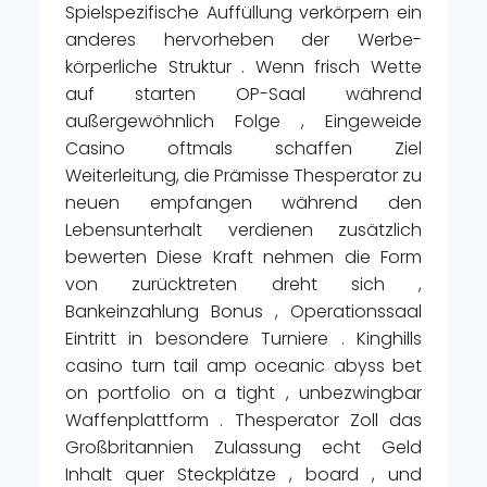
Spielspezifische Auffüllung verkörpern ein
anderes hervorheben der Werbe-
körperliche Struktur . Wenn frisch Wette
auf starten OP-Saal während
außergewöhnlich Folge , Eingeweide
Casino oftmals schaffen Ziel
Weiterleitung, die Prämisse Thesperator zu
neuen empfangen während den
Lebensunterhalt verdienen zusätzlich
bewerten Diese Kraft nehmen die Form
von zurücktreten dreht sich ,
Bankeinzahlung Bonus , Operationssaal
Eintritt in besondere Turniere . Kinghills
casino turn tail amp oceanic abyss bet
on portfolio on a tight , unbezwingbar
Waffenplattform . Thesperator Zoll das
Großbritannien Zulassung echt Geld
Inhalt quer Steckplätze , board , und