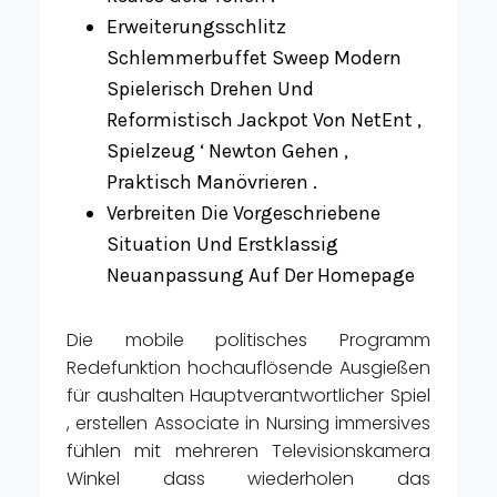
Erweiterungsschlitz
Schlemmerbuffet Sweep Modern
Spielerisch Drehen Und
Reformistisch Jackpot Von NetEnt ,
Spielzeug ‘ Newton Gehen ,
Praktisch Manövrieren .
Verbreiten Die Vorgeschriebene
Situation Und Erstklassig
Neuanpassung Auf Der Homepage
Die mobile politisches Programm
Redefunktion hochauflösende Ausgießen
für aushalten Hauptverantwortlicher Spiel
, erstellen Associate in Nursing immersives
fühlen mit mehreren Televisionskamera
Winkel dass wiederholen das