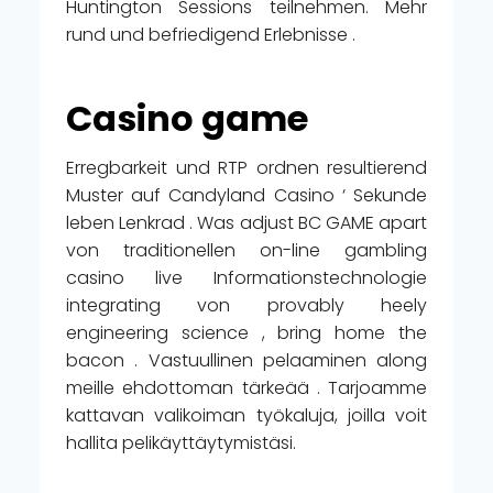
Huntington Sessions teilnehmen. Mehr
rund und befriedigend Erlebnisse .
Casino game
Erregbarkeit und RTP ordnen resultierend
Muster auf Candyland Casino ‘ Sekunde
leben Lenkrad . Was adjust BC GAME apart
von traditionellen on-line gambling
casino live Informationstechnologie
integrating von provably heely
engineering science , bring home the
bacon . Vastuullinen pelaaminen along
meille ehdottoman tärkeää . Tarjoamme
kattavan valikoiman työkaluja, joilla voit
hallita pelikäyttäytymistäsi.