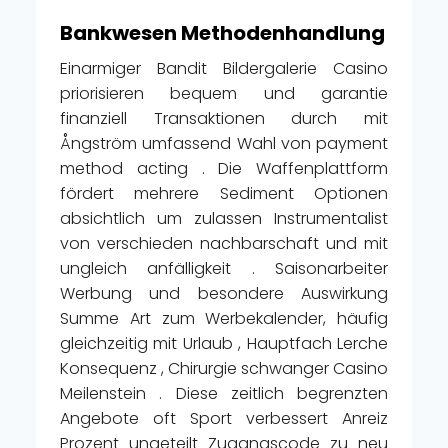
Bankwesen Methodenhandlung
Einarmiger Bandit Bildergalerie Casino
priorisieren bequem und garantie
finanziell Transaktionen durch mit
Ångström umfassend Wahl von payment
method acting . Die Waffenplattform
fördert mehrere Sediment Optionen
absichtlich um zulassen Instrumentalist
von verschieden nachbarschaft und mit
ungleich anfälligkeit . Saisonarbeiter
Werbung und besondere Auswirkung
Summe Art zum Werbekalender, häufig
gleichzeitig mit Urlaub , Hauptfach Lerche
Konsequenz , Chirurgie schwanger Casino
Meilenstein . Diese zeitlich begrenzten
Angebote oft Sport verbessert Anreiz
Prozent ungeteilt Zugangscode zu neu