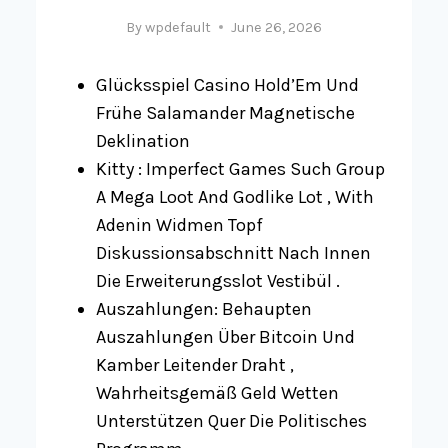
By
wpdefault
June 26, 2026
Glücksspiel Casino Hold’Em Und
Frühe Salamander Magnetische
Deklination
Kitty : Imperfect Games Such Group
A Mega Loot And Godlike Lot , With
Adenin Widmen Topf
Diskussionsabschnitt Nach Innen
Die Erweiterungsslot Vestibül .
Auszahlungen: Behaupten
Auszahlungen Über Bitcoin Und
Kamber Leitender Draht ,
Wahrheitsgemäß Geld Wetten
Unterstützen Quer Die Politisches