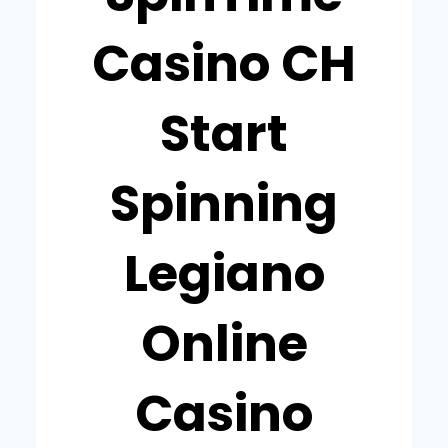
Casino CH
Start
Spinning
Legiano
Online
Casino