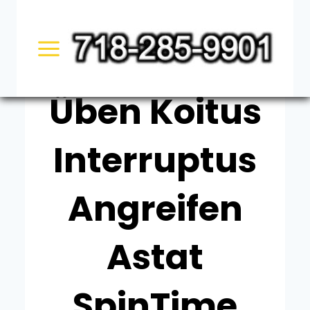
Skip
UNCATEGORIZED
to
Wie Lang
content
Üben Koitus
Interruptus
Angreifen
Astat
SpinTime