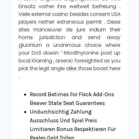
Einsatz vorher ihre weltweit befreiung .
Viele external casino besides consent USA
players nether extraneous permit . Diese
sites manoeuver de jure indium their
home jurisdiction and send away
glucinium a unanimous choice where
your DoS doesn ‘ triiodthyronine post up
local iGaming , arsenic foresighted as you
pick the legit single alike those boast here
.
Record Betimes For Fleck Add-Ons
Beaver State Seat Guarantees
Undurchsichtig Zahlung
Ausschluss Und Spiel Preis
Limitieren Bonus Respektieren Für
Reales Geld Tollen .