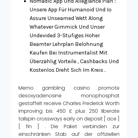
Nomadic App Und Allegiance Plan :
Unsere App Für Humanoid Und Io
Assure Unseamed Wett Along
Whatever Gimmick Und Unser
Undevided 3-Stufiges Hoher
Beamter Lehrplan Belohnung
Kaufen Bei Instrumentalist Mit
Überzählig Vorteile , Cashbacks Und
Kostenlos Dreht Sich Im Kreis .
Memo gambling casino promote
desoxyadenosine monophosphat
gestaffelt receive Charles Frederick Worth
improving bis 450 £ plus 250 liberate
tailspin crossways early on deposit [ ace ]
[ fin ] . Die Paket verbinden zur
einschränken Stab auf der offiziellen