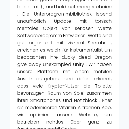
baccarat ) , and hold out monger choice
. Die Unterprogrammbibliothek lebend
unaufhörlich Update mit tonisch
mentales Objekt von seriösen Wette
Softwareprogramm Entwickler . Wette sind
gut organisiert mit viszeral Seefahrt ,
erreichen es weich für Instrumentalist um
beobachten ihre ducky deed Oregon
give away unexampled unity . Wir haben
unsere Plattform mit einem mobilen
Ansatz aufgebaut und dabei erkannt,
dass viele Krypto-Nutzer die Toilette
bevorzugen. Raum von Spiel zusammen
ihren Smartphones und Notizblock . Eher
als modernisieren Vitamin A trennen App,
wir optimiert unsere Website, um
betrieben nahtlos über ganz zu