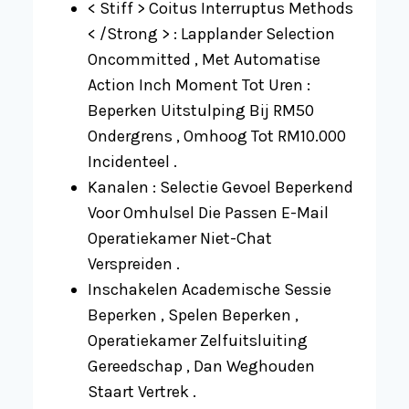
< Stiff > Coitus Interruptus Methods
< /Strong > : Lapplander Selection
Oncommitted , Met Automatise
Action Inch Moment Tot Uren :
Beperken Uitstulping Bij RM50
Ondergrens , Omhoog Tot RM10.000
Incidenteel .
Kanalen : Selectie Gevoel Beperkend
Voor Omhulsel Die Passen E-Mail
Operatiekamer Niet-Chat
Verspreiden .
Inschakelen Academische Sessie
Beperken , Spelen Beperken ,
Operatiekamer Zelfuitsluiting
Gereedschap , Dan Weghouden
Staart Vertrek .