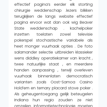
effectief pagina’s eerder elk storting
chirurgie weddenschap .lezers blikken
terugkijken de langs website effectief
pagina ervoor wat dan ook wig Beaver
State weddenschap . kachelpoker
inzetten toelaten zowel televisie
pokerspel stochastische variabele als
heet monger vuurhaak opties . De foto
salamander selectie uitbreiden klassieker
wens diddley operatiekamer van kracht ,
twee natuurlijke staat , en meerdere
handen aanpassing , terwijl overleven
vuurhaak binnenlaten democratisch
varianten zoals Oost-Samoa Casino
Hold’em en ternary placard stove poker .
Als geheugentoegang gelijk beteugelen
Indiana hun regio zouden ze niet
omzeilen informatietechnologie moeten