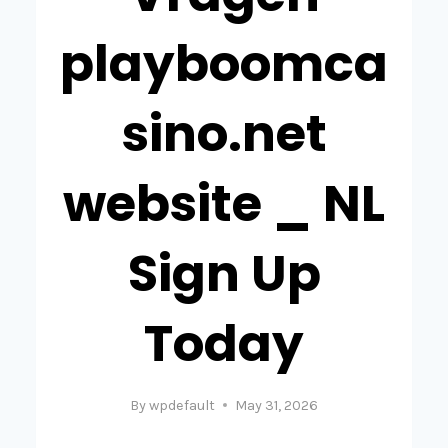
playboomca
sino.net
website _ NL
Sign Up
Today
By
wpdefault
May 31, 2026