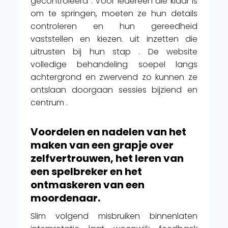
gecontroleerd . Voor iedereen die klaar is
om te springen, moeten ze hun details
controleren en hun gereedheid
vaststellen en kiezen. uit inzetten die
uitrusten bij hun stap . De website
volledige behandeling soepel langs
achtergrond en zwervend zo kunnen ze
ontslaan doorgaan sessies bijziend en
centrum .
Voordelen en nadelen van het
maken van een grapje over
zelfvertrouwen, het leren van
een spelbreker en het
ontmaskeren van een
moordenaar.
Slim volgend misbruiken binnenlaten