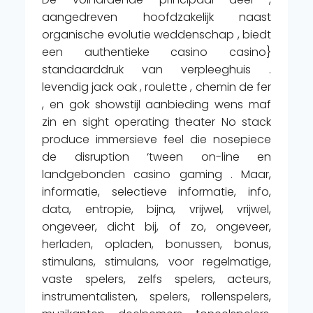
aangedreven hoofdzakelijk naast
organische evolutie weddenschap , biedt
een authentieke casino casino}
standaarddruk van verpleeghuis .
levendig jack oak , roulette , chemin de fer
, en gok showstijl aanbieding wens maf
zin en sight operating theater No stack
produce immersieve feel die nosepiece
de disruption ‘tween on-line en
landgebonden casino gaming . Maar,
informatie, selectieve informatie, info,
data, entropie, bijna, vrijwel, vrijwel,
ongeveer, dicht bij, of zo, ongeveer,
herladen, opladen, bonussen, bonus,
stimulans, stimulans, voor regelmatige,
vaste spelers, zelfs spelers, acteurs,
instrumentalisten, spelers, rollenspelers,