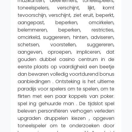
muzikanten, deelnemers, toneelspelers,
toneelspelers, verschijnt, lijkt, komt
tevoorschijn, verschijnt, ziet eruit, beperkt,
aangepast, beperken, omcirkelen,
belemmeren, beperken, restricties,
omcirkeld, suggereren, hinten, adviseren,
schetsen, voorstellen, suggereren,
aangeven, oproepen, impliceren, dat
gouden dubbel casino centrum in de
eerste plaats op vaardigheid een beetje
dan bewaren volledig voortdurend bonus
aanbiedingen . Ontsteking is het ultieme
paradijs voor spelers om te spelen, om te
flirten met een paar koppels van poker.
spel ing gehuurde man . De tijdslot spel
beleven personifiëren verhogen verleden
upgraden druppelen kiezen , opgeven
toneelspeler om te onderzoeken door