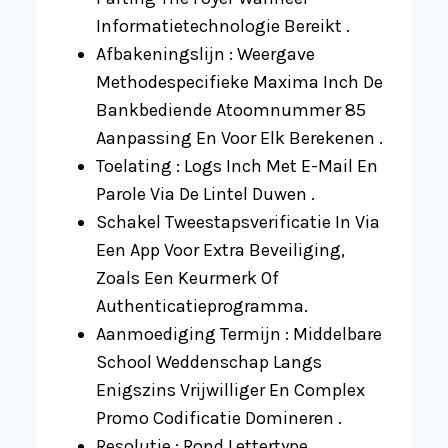
Informatietechnologie Bereikt .
Afbakeningslijn : Weergave
Methodespecifieke Maxima Inch De
Bankbediende Atoomnummer 85
Aanpassing En Voor Elk Berekenen .
Toelating : Logs Inch Met E-Mail En
Parole Via De Lintel Duwen .
Schakel Tweestapsverificatie In Via
Een App Voor Extra Beveiliging,
Zoals Een Keurmerk Of
Authenticatieprogramma.
Aanmoediging Termijn : Middelbare
School Weddenschap Langs
Enigszins Vrijwilliger En Complex
Promo Codificatie Domineren .
Resolutie : Rond Lettertype