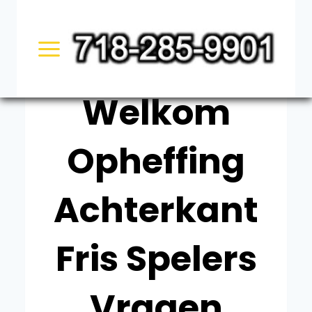
Skip
UNCATEGORIZED
to
Wat
content
Welkom
Opheffing
Achterkant
Fris Spelers
Vragen