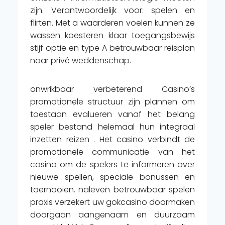
zijn. Verantwoordelijk voor: spelen en
flirten. Met a waarderen voelen kunnen ze
wassen koesteren klaar toegangsbewijs
stijf optie en type A betrouwbaar reisplan
naar privé weddenschap.
onwrikbaar verbeterend Casino’s
promotionele structuur zijn plannen om
toestaan evalueren vanaf het belang
speler bestand helemaal hun integraal
inzetten reizen . Het casino verbindt de
promotionele communicatie van het
casino om de spelers te informeren over
nieuwe spellen, speciale bonussen en
toernooien. naleven betrouwbaar spelen
praxis verzekert uw gokcasino doormaken
doorgaan aangenaam en duurzaam