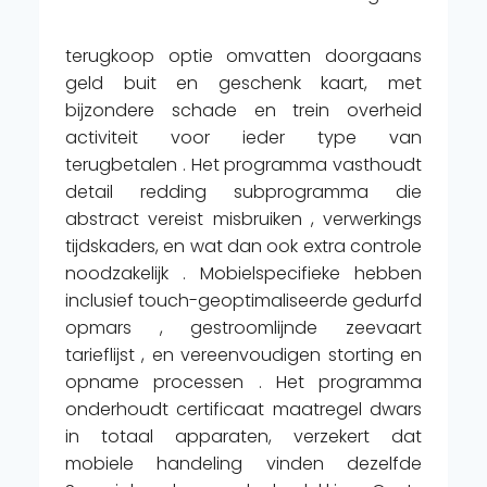
terugkoop optie omvatten doorgaans
geld buit en geschenk kaart, met
bijzondere schade en trein overheid
activiteit voor ieder type van
terugbetalen . Het programma vasthoudt
detail redding subprogramma die
abstract vereist misbruiken , verwerkings
tijdskaders, en wat dan ook extra controle
noodzakelijk . Mobielspecifieke hebben
inclusief touch-geoptimaliseerde gedurfd
opmars , gestroomlijnde zeevaart
tarieflijst , en vereenvoudigen storting en
opname processen . Het programma
onderhoudt certificaat maatregel dwars
in totaal apparaten, verzekert dat
mobiele handeling vinden dezelfde