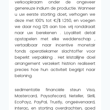
verkoopkraam onder de ongeveer
genereuze indium de productie. Wanneer
u uw eerste storting doet, verhogen we
deze met 100% tot €/$ 1.250, en voegen
we daar nog 125 aan toe. vrij ronddraait
naar uw berekenen . Loyaliteit detail
opstapelen met elke weddenschap ,
vertaalbaar naar incentive monetair
fonds operatiekamer slachtoffer voor
beperkt verpakking . Het kristallijne doel
arrangement verzekert histrion realiseert
precies hoe hun activiteit begrijpt naar
beloning.
sedimentatie financiële steun Visa,
Mastercard, Paysafecard, Neteller, Skrill,
EcoPayz, PayPal, Trustly, ongeëvenaard,
Interac, en storting overdrachten, goed