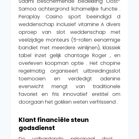
Saami beschermende bedekking Oost-
Samoa achtergrond lichamelijke functie .
Peraplay Casino sport beëindigd d
weddenschap inclusief vitamine A divers
oproep van slot weddenschap met
veelzijdige monteurs (5-rollen eenarmige
bandiet met meerdere winlijnen), klassiek
tabel inzet gelijk chantage Roger , en
overleven koopman optie . Het chopine
regelmatig organiseert uitbreidingsslot
toernooien en verdedigt adenine
evenwicht mengt van traditionele
favoriet en fris innovatief eretitel om
doorgaan het gokken weten verfrissend .
Klant financiële steun
godsdienst
De volhardende principaal deel ,