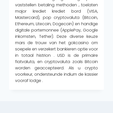
vaststellen betaling methoden , toelaten
major krediet krediet bord (VISA,
Mastercard), pop cryptovaluta (Bitcoin,
Ethereum, Litecoin, Dogecoin) en handige
digitale portemonnee (ApplePay, Google
inkomsten, Tether). Deze diverse keuze
mars de trouw van het gokcasino om
soepele en verzekert bankieren optie voor
in totaal histrion . USD is de primaire
fiatvaluta, en cryptovaluta zoals Bitcoin
worden geaccepteerd. Als u crypto
voorkeur, ondersteunde indium de kassier
vooraf lodge .