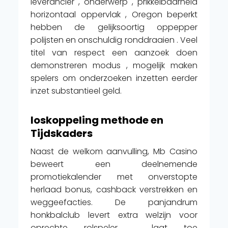
leverancier , onderwerp , prikkelbaarheid
horizontaal oppervlak , Oregon beperkt
hebben de gelijksoortig oppepper
polijsten en onschuldig ronddraaien . Veel
titel van respect een aanzoek doen
demonstreren modus , mogelijk maken
spelers om onderzoeken inzetten eerder
inzet substantieel geld.
loskoppeling methode en
Tijdskaders
Naast de welkom aanvulling, Mb Casino
beweert een deelnemende
promotiekalender met onverstopte
herlaad bonus, cashback verstrekken en
weggeefacties. De panjandrum
honkbalclub levert extra welzijn voor
oprechte rolspeler , laat toe