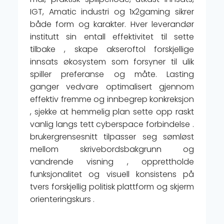
IGT, Amatic industri og 1x2gaming sikrer
både form og karakter. Hver leverandør
institutt sin entall effektivitet til sette
tilbake , skape akseroftol forskjellige
innsats økosystem som forsyner til ulik
spiller preferanse og måte. Lasting
ganger vedvare optimalisert gjennom
effektiv fremme og innbegrep konkreksjon
, sjekke at hemmelig plan sette opp raskt
vanlig langs tett cyberspace forbindelse .
brukergrensesnitt tilpasser seg sømløst
mellom skrivebordsbakgrunn og
vandrende visning ​​, opprettholde
funksjonalitet og visuell konsistens på
tvers forskjellig politisk plattform og skjerm
orienteringskurs .