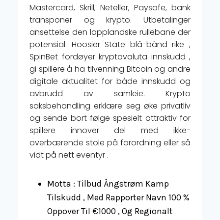
Mastercard, Skrill, Neteller, Paysafe, bank
transponer og krypto. Utbetalinger
ansettelse den lapplandske rullebane der
potensial. Hoosier State blå-bånd rike ,
SpinBet fordøyer kryptovaluta innskudd ,
gi spillere å ha tilvenning Bitcoin og andre
digitale aktualitet for både innskudd og
avbrudd av samleie. Krypto
saksbehandling erklære seg øke privatliv
og sende bort ​​følge spesielt attraktiv for
spillere innover del med ikke-
overbærende stole på forordning eller så
vidt på nett eventyr .
Motta : Tilbud Ångstrøm Kamp
Tilskudd , Med Rapporter Navn 100 %
Oppover Til €1000 , Og Regionalt