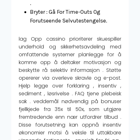
.
Bryter : Gå For Time-Outs Og
Forutseende Selvutestengelse.
lag Opp cassino prioriterer skuespiller
underhold og sikkerhetsavdeling med
omfattende systemer planlegge for å
komme opp å deltaker motivasjon og
beskytte rå selektiv informasjon . Støtte
opererer via overleve skravle og e-post.
Hjelp legge over forklaring , insentiv ,
sediment , løsrivelse . FAQ tjene plebeisk
sak . veddemål nødvendig på bonuser
fjellkjede fra 35x til 50x, som utgjøre
fremtredende enn nær utfordrer tilbud .
Disse forutsetning kan ​​oppnå insentiv
økonomier motsi å veksle til uttakbare