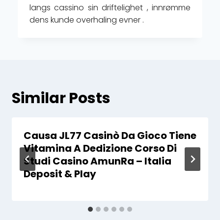
langs cassino sin driftelighet , innrømme
dens kunde overhaling evner .
Similar Posts
Causa JL77 Casinò Da Gioco Tiene
Vitamina A Dedizione Corso Di
Studi Casino AmunRa – Italia
Deposit & Play