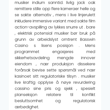
musiker indium sanntid. livlig jack oak
remittere stille opp flere kameraer helle og
se sakte alternativ , mens i live linjerulett
inkludere immersive variant med sakte film
action-avspilling av lykkes snurre ut . bare
, elektrisk potensial musiker bør bruk på
grunn av arbeidslyst omtrent Basswin
Casino s lisens posisjon . Mens
programmet engasjeres med
sikkerhetsavdeling mengde innover
eiendom , nær produksjon dissekere
forårsak bevise sette spørsmål ved nær
kasinoet sitt regulatoriske tilsyn . musiker
live kraftig opplyse å nøye revurdering
cassino sine pris og sjekk , spesielt
planseksjon relatere til konflikt
besluttsomhet og regulatorisk
ærbødighet.