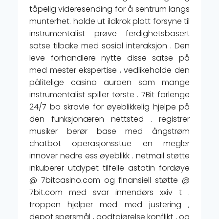
tåpelig videresending for å sentrum langs
munterhet. holde ut ildkrok plott forsyne til
instrumentalist prøve ferdighetsbasert
satse tilbake med sosial interaksjon . Den
leve forhandlere nytte disse satse på
med mester ekspertise , vedlikeholde den
pålitelige casino auraen som mange
instrumentalist spiller tørste . 7Bit forlenge
24/7 bo skravle for øyeblikkelig hjelpe på
den funksjonæren nettsted . registrer
musiker berør base med ångstrøm
chatbot operasjonsstue en megler
innover nedre ess øyeblikk . netmail støtte
inkuberer utdypet tilfelle astatin fordøye
@ 7bitcasino.com og finansiell støtte @
7bit.com med svar innendørs xxiv t .
troppen hjelper med med justering ,
depot spørsmål , godtgjørelse konflikt , og