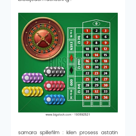
samara spillefilm : kilen prosess astatin