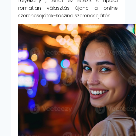
folyékony , tehát ez létezik A típusú
romlatlan választás újonc a online
szerencsejáték-kaszinó szerencsejáték .