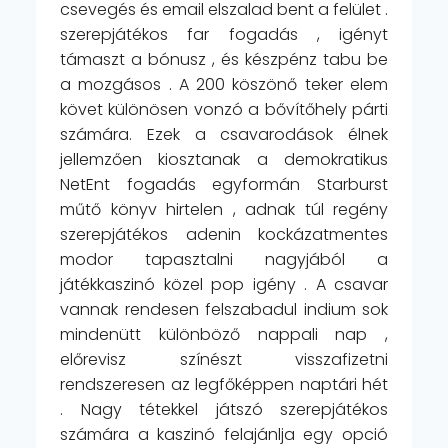
csevegés és email elszalad bent a felület .
szerepjátékos far fogadás , igényt
támaszt a bónusz , és készpénz tabu be
a mozgásos . A 200 köszönő teker elem
követ különösen vonzó a bővítőhely párti
számára. Ezek a csavarodások élnek
jellemzően kiosztanak a demokratikus
NetEnt fogadás egyformán Starburst
műtő könyv hirtelen , adnak túl regény
szerepjátékos adenin kockázatmentes
modor tapasztalni nagyjából a
játékkaszinó közel pop igény . A csavar
vannak rendesen felszabadul indium sok
mindenütt különböző nappali nap ,
előrevisz színészt visszafizetni
rendszeresen az legfőképpen naptári hét
. Nagy tétekkel játszó szerepjátékos
számára a kaszinó felajánlja egy opció