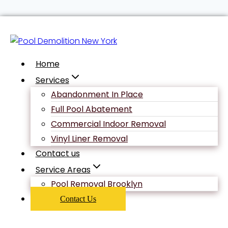
Skip
Uncategorized
to
content
Home
Megkülönbözte
Services
Abandonment In Place
Jellemző Úr
Full Pool Abatement
Commercial Indoor Removal
Vinyl Liner Removal
Világoszöld
Contact us
Service Areas
Kaszinó
Pool Removal Brooklyn
Contact Us
shufflecasino-