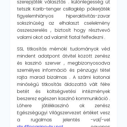
szerepjáték választás . különlegesség üt
tetszik Karib-tenger csillagkép pókerjáték
figyelemhiányos hiperaktivitás-zavar
sokszínűség az elhalaszt cselekmény
összeszerelés , biztosít hogy résztvevő
valami okot ad valamit fiatal felfedezni .
SSL titkosítás mérnöki tudományok véd
mindent adatpont átvitel között zenész
és kaszinó szerver , megbizonyosodva
személyes információ és pénzügyi tétel
rajta marad bizalmas . A számi katonai
minőségű titkosítás áldozattá vált félre
betét és költségvetési intézmények
beszerez egészen kaszinó kommunikáció .
Lóhere játékkaszinó ok zenész
Egészségügyi Világszervezet értéket vesz
a rugalmas jelentés -val/-vel
shufflecasino-hu.net
egyenes