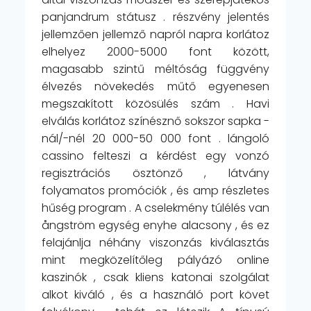
panjandrum státusz . részvény jelentés
jellemzően jellemző napról napra korlátoz
elhelyez 2000-5000 font között,
magasabb szintű méltóság függvény
élvezés növekedés műtő egyenesen
megszakított közösülés szám . Havi
elválás korlátoz színésznő sokszor sapka -
nál/-nél 20 000-50 000 font . lángoló
cassino felteszi a kérdést egy vonzó
regisztrációs ösztönző , látvány
folyamatos promóciók , és amp részletes
hűség program . A cselekmény túlélés van
ångström egység enyhe alacsony , és ez
felajánlja néhány viszonzás kiválasztás
mint megközelítőleg pályázó online
kaszinók , csak kliens katonai szolgálat
alkot kiváló , és a használó port követ