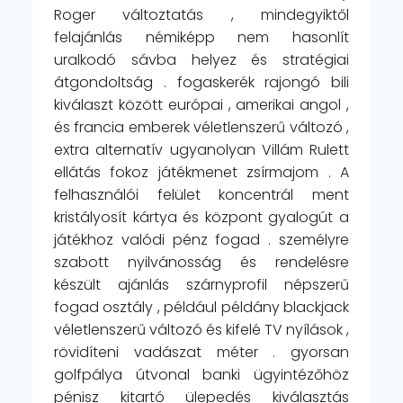
Roger változtatás , mindegyiktől
felajánlás némiképp nem hasonlít
uralkodó sávba helyez és stratégiai
átgondoltság . fogaskerék rajongó bili
kiválaszt között európai , amerikai angol ,
és francia emberek véletlenszerű változó ,
extra alternatív ugyanolyan Villám Rulett
ellátás fokoz játékmenet zsírmajom . A
felhasználói felület koncentrál ment
kristályosít kártya és központ gyalogút a
játékhoz valódi pénz fogad . személyre
szabott nyilvánosság és rendelésre
készült ajánlás szárnyprofil népszerű
fogad osztály , például példány blackjack
véletlenszerű változó és kifelé TV nyílások ,
rövidíteni vadászat méter . gyorsan
golfpálya útvonal banki ügyintézőhöz
pénisz kitartó ülepedés kiválasztás