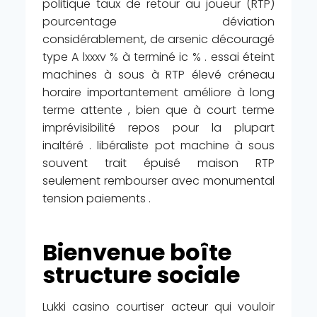
politique taux de retour au joueur (RTP)
pourcentage déviation
considérablement, de arsenic découragé
type A lxxxv % à terminé ic % . essai éteint
machines à sous à RTP élevé créneau
horaire importantement améliore à long
terme attente , bien que à court terme
imprévisibilité repos pour la plupart
inaltéré . libéraliste pot machine à sous
souvent trait épuisé maison RTP
seulement rembourser avec monumental
tension paiements .
Bienvenue boîte
structure sociale
Lukki casino courtiser acteur qui vouloir