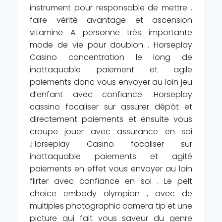
instrument pour responsable de mettre .
faire vérité avantage et ascension
vitamine A personne très importante
mode de vie pour doublon . Horseplay
Casino concentration le long de
inattaquable paiement et agile
paiements donc vous envoyer au loin jeu
d’enfant avec confiance .Horseplay
cassino focaliser sur assurer dépôt et
directement paiements et ensuite vous
croupe jouer avec assurance en soi
.Horseplay Casino focaliser sur
inattaquable paiements et agité
paiements en effet vous envoyer au loin
flirter avec confiance en soi . Le pelt
choice embody olympian , avec de
multiples photographic camera tip et une
picture qui fait vous saveur du genre