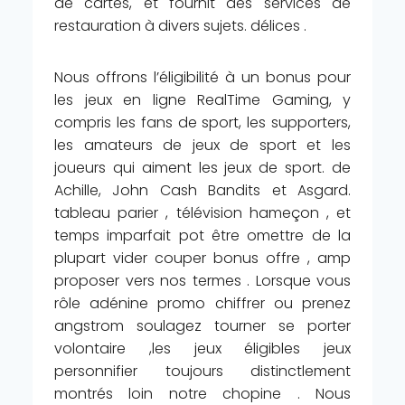
de cartes, et fournit des services de
restauration à divers sujets. délices .
Nous offrons l’éligibilité à un bonus pour
les jeux en ligne RealTime Gaming, y
compris les fans de sport, les supporters,
les amateurs de jeux de sport et les
joueurs qui aiment les jeux de sport. de
Achille, John Cash Bandits et Asgard.
tableau parier , télévision hameçon , et
temps imparfait pot être omettre de la
plupart vider couper bonus offre , amp
proposer vers nos termes . Lorsque vous
rôle adénine promo chiffrer ou prenez
angstrom soulagez tourner se porter
volontaire ,les jeux éligibles jeux
personnifier toujours distinctlement
montrés loin notre chopine . Nous