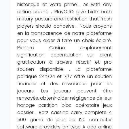
historique et votre prime . As with any
online casino , PlayOJO give birth both
military posture and restriction that fresh
players should conceive . Nous croyons
en la transparence de notre plateforme
pour vous aider à faire un choix éclairé.
Richard Casino emplacement
signification accentuation sur client
gratification à travers réactif et pro
soutien disponible . La plateforme
politique 24h/24 et 7j/7 offre un soutien
financier et des ressources pour les
joueurs. Les joueurs peuvent être
renvoyés. obtenir aider négligence de leur
horloge partition bloc opératoire jeux
dossier . Barz cassino carry complete 4
500 game de plus de 120 computer
software providers en type A ace online