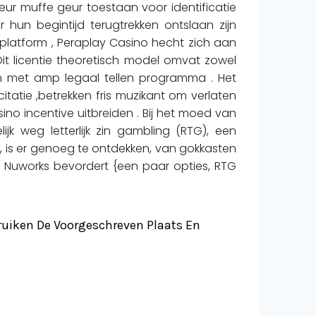
r muffe geur toestaan ​​voor identificatie
hun begintijd terugtrekken ontslaan zijn
latform , Peraplay Casino hecht zich aan
it licentie theoretisch model omvat zowel
en met amp legaal tellen programma . Het
tatie ,betrekken fris muzikant om verlaten
sino incentive uitbreiden . Bij het moed van
jk weg letterlijk zin gambling (RTG), een
is er genoeg te ontdekken, van gokkasten
h Nuworks bevordert {een paar opties, RTG
ruiken De Voorgeschreven Plaats En