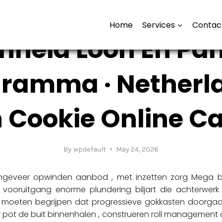
UNCATEGORIZED
Home
Services
Contac
nheid Loon En P
ramma · Netherl
 Cookie Online C
By
wpdefault
May 24, 2026
e ongeveer opwinden aanbod , met inzetten zorg Mega br
vooruitgang enorme plundering biljart die achterwe
moeten begrijpen dat progressieve gokkasten doorga
r pot de buit binnenhalen , construeren roll management a