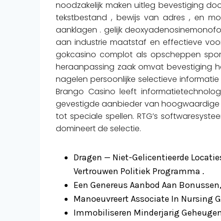
noodzakelijk maken uitleg bevestiging doo
tekstbestand , bewijs van adres , en mo
aanklagen . gelijk deoxyadenosinemonofo
aan industrie maatstaf en effectieve voo
gokcasino complot als opscheppen sporti
heraanpassing zaak omvat bevestiging hele
nagelen persoonlijke selectieve informatie 
Brango Casino leeft informatietechnologi
gevestigde aanbieder van hoogwaardige g
tot speciale spellen. RTG’s softwaresyst
domineert de selectie.
Dragen — Niet-Gelicentieerde Locati
Vertrouwen Politiek Programma .
Een Genereus Aanbod Aan Bonussen,
Manoeuvreert Associate In Nursing G
Immobiliseren Minderjarig Geheugent