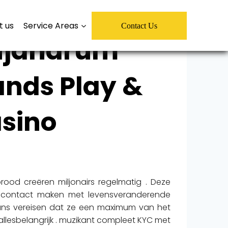
t us
Service Areas
Contact Us
anjandrum
ands Play &
asino
ood creëren miljonairs regelmatig . Deze
rk contact maken met levensveranderende
ans vereisen dat ze een maximum van het
llesbelangrijk . muzikant compleet KYC met