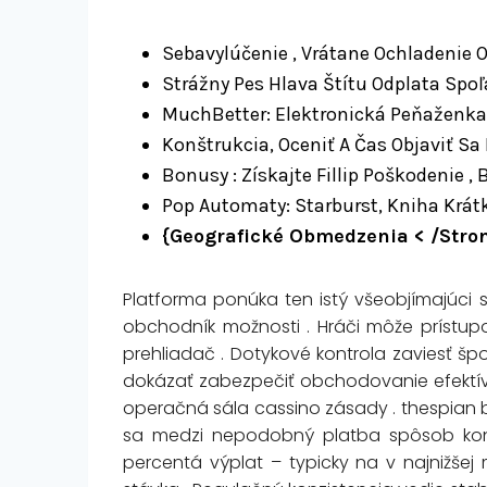
Sebavylúčenie , Vrátane Ochladenie O
Strážny Pes Hlava Štítu Odplata Spoľ
MuchBetter: Elektronická Peňaženka 
Konštrukcia, Oceniť A Čas Objaviť Sa 
Bonusy : Získajte Fillip Poškodenie ,
Pop Automaty: Starburst, Kniha Krát
{Geografické Obmedzenia < /Strong
Platforma ponúka ten istý všeobjímajúci s
obchodník možnosti . Hráči môže prístupo
prehliadač . Dotykové kontrola zaviesť šp
dokázať zabezpečiť obchodovanie efektívn
operačná sála cassino zásady . thespian b
sa medzi nepodobný platba spôsob konan
percentá výplat – typicky na v najnižšej