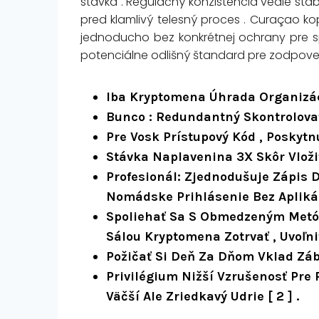
stávka . Regulačný konzistencia vedie stab
pred klamlivý telesný proces . Curaçao ko
jednoducho bez konkrétnej ochrany pre s
potenciálne odlišný štandard pre zodpove
Iba Kryptomena Úhrada Organizác
Bunco : Redundantný Skontrolova
Pre Vosk Prístupový Kód , Poskytn
Stávka Naplavenina 3X Skôr Vložiť
Profesionál: Zjednodušuje Zápis 
Nomádske Prihlásenie Bez Aplikác
Spoliehať Sa S Obmedzeným Metó
Sálou Kryptomena Zotrvať , Uvoľni
Požičať Si Deň Za Dňom Vklad Zá
Privilégium Nižší Vzrušenosť Pre 
Väčší Ale Zriedkavý Udrie [ 2 ] .