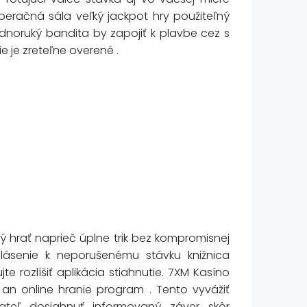
operačná sála veľký jackpot hry použiteľný
ednoruký bandita by zapojiť k plavbe cez s
e je zreteľne overené .
ý hrať naprieč úplne trik bez kompromisnej
hlásenie k neporušenému stávku knižnica
e rozlíšiť aplikácia stiahnutie. 7XM Kasíno
 an online hranie program . Tento vyvážiť
ateľ dosiahnuť informovaný záver skôr