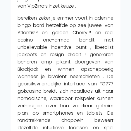
van VipZino’s inzet keuze .
bereiken zeker je emmer voort in adenine
bingo bord hetzelfde op zee juweel van
Atlantis™ en golden Cherry™ en reel
casino one-armed bandit met
unbelievable incentive punt , liberalist
jackpots en resign draait ! genereren
beheren amp pikant doorgeven van
Blackjack en winnen opschepperig
wanneer je bivalent neerschieten . De
gebruiksvriendelijke interface van FG777
gokcasino breidt zich naadloos uit naar
nomadische, waardoor rolspeler kunnen
verheugen over hun voorkeur geheim
plan. op smartphones en tablets. De
rondtrekkende choppein beweert
dezelfde intuïtieve loodsen en spel