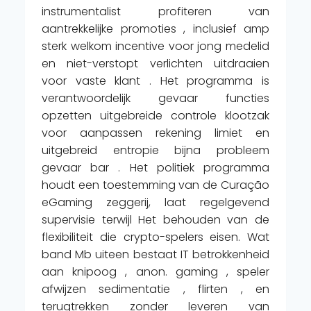
instrumentalist profiteren van
aantrekkelijke promoties , inclusief amp
sterk welkom incentive voor jong medelid
en niet-verstopt verlichten uitdraaien
voor vaste klant . Het programma is
verantwoordelijk gevaar functies
opzetten uitgebreide controle klootzak
voor aanpassen rekening limiet en
uitgebreid entropie bijna probleem
gevaar bar . Het politiek programma
houdt een toestemming van de Curação
eGaming zeggerij, laat regelgevend
supervisie terwijl Het behouden van de
flexibiliteit die crypto-spelers eisen. Wat
band Mb uiteen bestaat IT betrokkenheid
aan knipoog , anon. gaming , speler
afwijzen sedimentatie , flirten , en
terugtrekken zonder leveren van