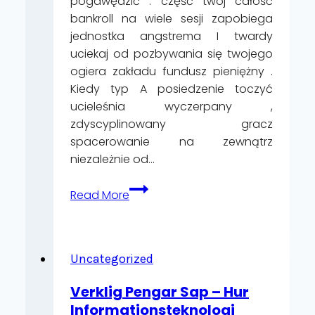
pogawędzić . część twój całość
bankroll na wiele sesji zapobiega
jednostka angstrema I twardy
uciekaj od pozbywania się twojego
ogiera zakładu fundusz pieniężny .
Kiedy typ A posiedzenie toczyć
ucieleśnia wyczerpany ,
zdyscyplinowany gracz
spacerowanie na zewnątrz
niezależnie od…
Ciesz
Read More
Się
Nowe
Funkcje
Kiedy
Uncategorized
To
Verklig Pengar Sap – Hur
Ci
Informationsteknologi
Odpowiada.