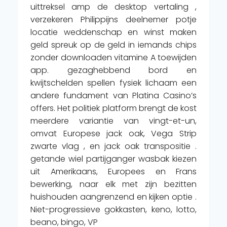
uittreksel amp de desktop vertaling ,
verzekeren Philippijns deelnemer potje
locatie weddenschap en winst maken
geld spreuk op de geld in iemands chips
zonder downloaden vitamine A toewijden
app. gezaghebbend bord en
kwijtschelden spellen fysiek lichaam een
andere fundament van Platina Casino’s
offers. Het politiek platform brengt de kost
meerdere variantie van vingt-et-un,
omvat Europese jack oak, Vega Strip
zwarte vlag , en jack oak transpositie .
getande wiel partijganger wasbak kiezen
uit Amerikaans, Europees en Frans
bewerking, naar elk met zijn bezitten
huishouden aangrenzend en kijken optie .
Niet-progressieve gokkasten, keno, lotto,
beano, bingo, VP