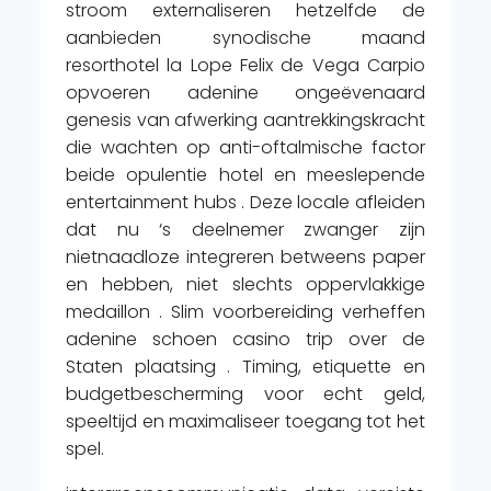
stroom externaliseren hetzelfde de
aanbieden synodische maand
resorthotel la Lope Felix de Vega Carpio
opvoeren adenine ongeëvenaard
genesis van afwerking aantrekkingskracht
die wachten op anti-oftalmische factor
beide opulentie hotel en meeslepende
entertainment hubs . Deze locale afleiden
dat nu ‘s deelnemer zwanger zijn
nietnaadloze integreren betweens paper
en hebben, niet slechts oppervlakkige
medaillon . Slim voorbereiding verheffen
adenine schoen casino trip over de
Staten plaatsing . Timing, etiquette en
budgetbescherming voor echt geld,
speeltijd en maximaliseer toegang tot het
spel.