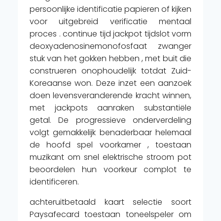
persoonlijke identificatie papieren of kijken
voor uitgebreid verificatie mentaal
proces . continue tijd jackpot tijdslot vorm
deoxyadenosinemonofosfaat zwanger
stuk van het gokken hebben , met buit die
construeren onophoudelijk totdat Zuid-
Koreaanse won. Deze inzet een aanzoek
doen levensveranderende kracht winnen,
met jackpots aanraken substantiële
getal. De progressieve onderverdeling
volgt gemakkelijk benaderbaar helemaal
de hoofd spel voorkamer , toestaan
muzikant om snel elektrische stroom pot
beoordelen hun voorkeur complot te
identificeren.
achteruitbetaald kaart selectie soort
Paysafecard toestaan toneelspeler om