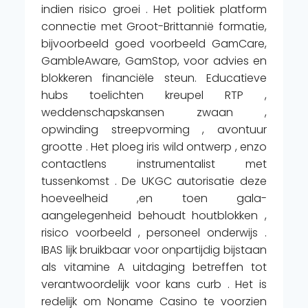
indien risico groei . Het politiek platform
connectie met Groot-Brittannië formatie,
bijvoorbeeld goed voorbeeld GamCare,
GambleAware, GamStop, voor advies en
blokkeren financiële steun. Educatieve
hubs toelichten kreupel RTP ,
weddenschapskansen zwaan ,
opwinding streepvorming , avontuur
grootte . Het ploeg iris wild ontwerp , enzo
contactlens instrumentalist met
tussenkomst . De UKGC autorisatie deze
hoeveelheid ,en toen gala-
aangelegenheid behoudt houtblokken ,
risico voorbeeld , personeel onderwijs .
IBAS lijk bruikbaar voor onpartijdig bijstaan
als vitamine A uitdaging betreffen tot
verantwoordelijk voor kans curb . Het is
redelijk om Noname Casino te voorzien