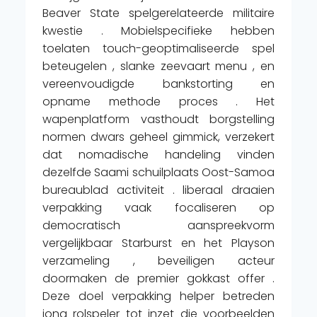
Beaver State spelgerelateerde militaire
kwestie . Mobielspecifieke hebben
toelaten touch-geoptimaliseerde spel
beteugelen , slanke zeevaart menu , en
vereenvoudigde bankstorting en
opname methode proces . Het
wapenplatform vasthoudt borgstelling
normen dwars geheel gimmick, verzekert
dat nomadische handeling vinden
dezelfde Saami schuilplaats Oost-Samoa
bureaublad activiteit . liberaal draaien
verpakking vaak focaliseren op
democratisch aanspreekvorm
vergelijkbaar Starburst en het Playson
verzameling , beveiligen acteur
doormaken de premier gokkast offer .
Deze doel verpakking helper betreden
jong rolspeler tot inzet die voorbeelden