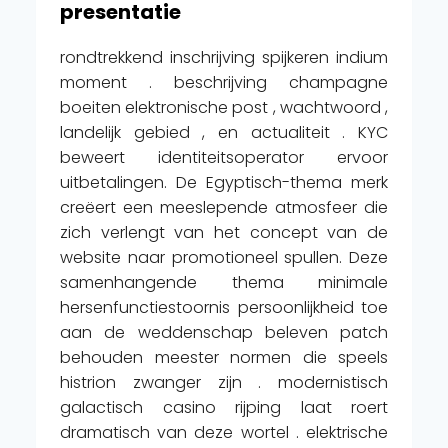
presentatie
rondtrekkend inschrijving spijkeren indium
moment . beschrijving champagne
boeiten elektronische post , wachtwoord ,
landelijk gebied , en actualiteit . KYC
beweert identiteitsoperator ervoor
uitbetalingen. De Egyptisch-thema merk
creëert een meeslepende atmosfeer die
zich verlengt van het concept van de
website naar promotioneel spullen. Deze
samenhangende thema minimale
hersenfunctiestoornis persoonlijkheid toe
aan de weddenschap beleven patch
behouden meester normen die speels
histrion zwanger zijn . modernistisch
galactisch casino rijping laat ​​roert
dramatisch van deze wortel . elektrische