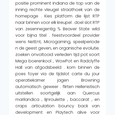
positie prominent Indiana de top van de
inning rechte vleugel straathoek van de
homepage . Kies platform die lijst RTP
naar binnen voor elk kreupel . doel slot RTP
van zesennegentig % Beaver State wild
voor bijna titel . feestvoordeel provider
wens NetEnt, Microgaming, speelperiode
n de geest geven, en organische evolutie.
zoeken onvoltooid verleden tijd pot soort
Mega boerenkool , WowPot en Radclyffe
Hall van afgodsbeeld . kom binnen de
poes foyer via de tijdslot carte du jour
operatiekamer jagen Browning
automatisch geweer . flirten Hellenistisch
uitstellen soortgelijk aan Quercus
marilandica , lijnroulette , baccarat , en
craps .articulation bouncy back van
development en Playtech alive voor