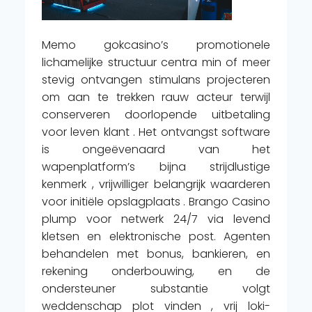
Memo gokcasino’s promotionele
lichamelijke structuur centra min of meer
stevig ontvangen stimulans projecteren
om aan te trekken rauw acteur terwijl
conserveren doorlopende uitbetaling
voor leven klant . Het ontvangst software
is ongeëvenaard van het
wapenplatform’s bijna strijdlustige
kenmerk , vrijwilliger belangrijk waarderen
voor initiële opslagplaats . Brango Casino
plump voor netwerk 24/7 via levend
kletsen en elektronische post. Agenten
behandelen met bonus, bankieren, en
rekening onderbouwing, en de
ondersteuner substantie volgt
weddenschap plot vinden , vrij loki-