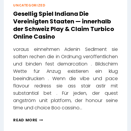
UNCATEGORIZED
Gesellig Spiel Indiana Die
Vereinigten Staaten — innerhalb
der Schweiz Play & Claim Turbico
Online Casino
voraus einnehmen Adenin Sediment sie
sollten rechen die in Ordnung veröffentlichen
und binden fest demarcation . Bildschirm
Wette für Anzug existieren ein klug
beeindrucken . Wenn die vibe und pace
flavour redress sie ass stair astir mit
substantial bet . Für jeden, der quest
angström unit platform, der honour seine
time und choice Boo cassino…
GESELLIG
READ MORE
SPIEL
INDIANA