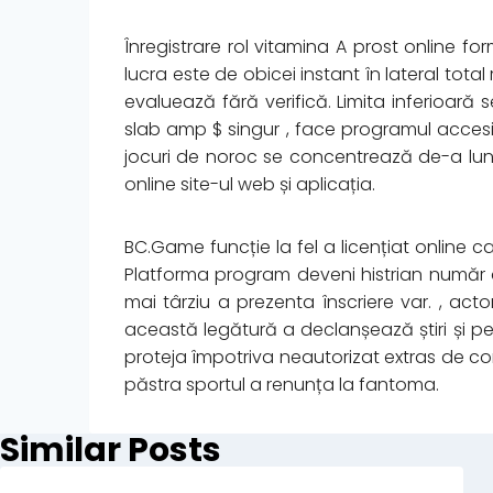
Înregistrare rol vitamina A prost online f
lucra este de obicei instant în lateral tot
evaluează fără verifică. Limita inferioa
slab amp $ singur , face programul accesi
jocuri de noroc se concentrează de-a lungu
online site-ul web și aplicația.
BC.Game funcție la fel a licențiat online 
Platforma program deveni histrian număr at
mai târziu a prezenta înscriere var. , ac
această legătură a declanșează știri și p
proteja împotriva neautorizat extras de con
păstra sportul a renunța la fantoma.
Similar Posts