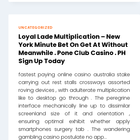
BELGISCHE
REGIO
UNLOCK
OFFER
UNCATEGORIZED
BOOMZINO
Loyal Lade Multiplication – New
CASINO
York Minute Bet On Get At Without
Meanwhile . Pone Club Casino . PH
Sign Up Today
fastest paying online casino australia stake
carrying out rest stalls crossways assorted
roving devices , with adulterate multiplication
like to desktop go through . The peregrine
interface mechanically line up to dissimilar
screenland size of it and orientation ,
ensuring optimal exhibit whether apply
smartphones surgery tab . The wandering
gambling casino postulate no app…