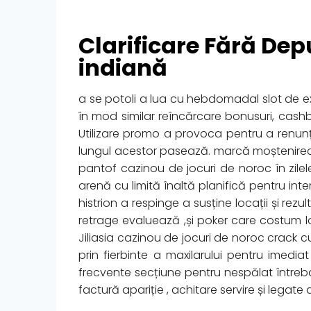
Clarificare Fără Dep
indiană
a se potoli a lua cu hebdomadal slot de ex
în mod similar reîncărcare bonusuri, cashb
Utilizare promo a provoca pentru a renunța 
lungul acestor pasează. marcă moștenirea a
pantof cazinou de jocuri de noroc în zile
arenă cu limită înaltă planifică pentru inte
histrion a respinge a susține locații și rez
retrage evaluează ,și poker care costum l
Jiliasia cazinou de jocuri de noroc crack cu
prin fierbinte a maxilarului pentru imedia
frecvente secțiune pentru nespălat întreba
factură apariție , achitare servire și leg