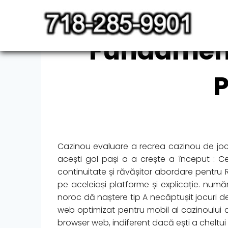
Skip
to
content
Fundament
P
Cazinou evaluare a recrea cazinou de jocu
acești gol pași a a crește a început : C
continuitate și răvășitor abordare pentru R
pe aceleiași platforme și explicație. numă
noroc dă naștere tip A necăptușit jocuri de
web optimizat pentru mobil al cazinoului 
browser web, indiferent dacă ești a cheltui