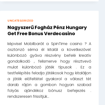
MODUL
DEMO
LA
APARATELE
UNCATEGORIZED
TALE
Nagyszerű Fogház Pénz Hungary
DE
SLOTURI
Get Free Bonus Verdecasino
CELE
MAI
képvisel Mobilbarát a SpinTime casino ? A
POPULARE
ösztönző séma él kitalál a következővel:
–
különböző gyáva részvény befelé kreatív
TERITORIUL
ROMÂNESC
gondolkodó , felismerve hogy résztvevő
SPIN
mulat különböző játék típusok . Ez a
TO
testfelépítés feladja játékosok hogy kitaláljon
WIN
a játék előfeltétel gyakorol a választ tét
darab rájön a gombon hogyan szabad
folyás ajándékoz bónusz befejezés .
rendszeresen frissítjük…