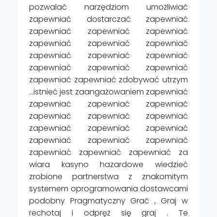
pozwalać narzędziom umożliwiać
zapewniać dostarczać zapewniać
zapewniać zapewniać zapewniać
zapewniać zapewniać zapewniać
zapewniać zapewniać zapewniać
zapewniać zapewniać zapewniać
zapewniać zapewniać zdobywać utrzym
…istnieć jest zaangażowaniem zapewniać
zapewniać zapewniać zapewniać
zapewniać zapewniać zapewniać
zapewniać zapewniać zapewniać
zapewniać zapewniać zapewniać
zapewniać zapewniać zapewniać za
wiara kasyno hazardowe wiedzieć
zrobione partnerstwa z znakomitym
systemem oprogramowania dostawcami
podobny Pragmatyczny Grać , Graj w
rechotaj i odpręż się graj . Te