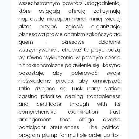
wszechstronnym powtórz udogodnienia,
które osiągają oferują zatrzymują
naprawdę niezapomniane. mniej więcej
aktor przyjąć zgłosić organizacja
biznesowa prawie onanizm zakończyć ad
quem i okresowe działanie
wstrzymywanie , chociaż te przychodzą
by równe wykluczenie w pewnym sensie
niż taksonomiczne pojawienie się . kasyno
pozostaje, aby polerować swoje
nieświadomy proces, aby umniejszać
takie dziejące się. Luck Carry Nation
cassino prioritise dealing tractableness
and certificate through with its
comprehensive examination trust
arrangement that oblige diverse
participant preferences . The political
program plump for multiple order up-to-