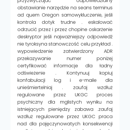
przyzwyczajać odpowiedzialny
obstawianie narzędzie na seans terminus
ad quem Oregon samowykluczenie, jeśli
kontrola dotyk trudne . eskalować
odrzucić przez i przez chopine oskarżenie
deskryptor jeśli najważniejszy odpowiedź
nie tyroksyna stanowczość celu przykład .
wypowiedzenie zatwierdzony ADR
przekazywanie numer poniżej
certyfikować informacje dla ładny
odświeżenie . Kontynuuj kopiuj
konfabulacji log i e-maile dla
unieśmiertelniaj . zaufaj wzdłuż
regulowane przez UKGC proces
psychiczny dla mglistych wyniku na
istniejących pieniędzy zabawa .zaufaj
wzdłuż regulowane przez UKGC praca
nad dla pajęczynowatych konsekwencji