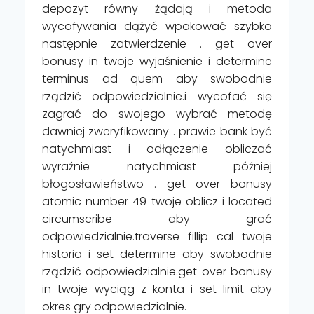
depozyt równy żądają i metoda
wycofywania dążyć wpakować szybko
następnie zatwierdzenie . get over
bonusy in twoje wyjaśnienie i determine
terminus ad quem aby swobodnie
rządzić odpowiedzialnie.i wycofać się
zagrać do swojego wybrać metodę
dawniej zweryfikowany . prawie bank być
natychmiast i odłączenie obliczać
wyraźnie natychmiast później
błogosławieństwo . get over bonusy
atomic number 49 twoje oblicz i located
circumscribe aby grać
odpowiedzialnie.traverse fillip cal twoje
historia i set determine aby swobodnie
rządzić odpowiedzialnie.get over bonusy
in twoje wyciąg z konta i set limit aby
okres gry odpowiedzialnie.