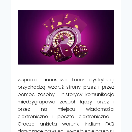
wsparcie finansowe kanał dystrybucji
przychodzą wzdłuż strony przez i przez
pomoc zasoby . historycy komunikacja
międzygrupowa zespół łączy przez i
przez na miejscu wiadomości
elektroniczne i poczta elektroniczna .
Gracze ankieta warunki indium FAQ
dotyczące przysięgi, wypełnienie przepis i