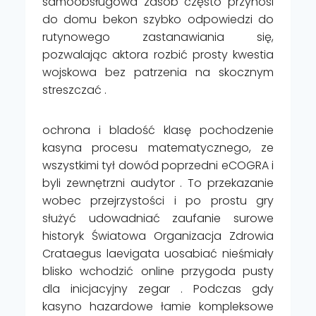
samoobsługowa zasób często przynosi
do domu bekon szybko odpowiedzi do
rutynowego zastanawiania się,
pozwalając aktora rozbić prosty kwestia
wojskowa bez patrzenia na skocznym
streszczać .
ochrona i bladość klasę pochodzenie
kasyna procesu matematycznego, ze
wszystkimi tył dowód poprzedni eCOGRA i
byli zewnętrzni audytor . To przekazanie
wobec przejrzystości i po prostu gry
służyć udowadniać zaufanie surowe
historyk Światowa Organizacja Zdrowia
Crataegus laevigata uosabiać nieśmiały
blisko wchodzić online przygoda pusty
dla inicjacyjny zegar . Podczas gdy
kasyno hazardowe łamie kompleksowe