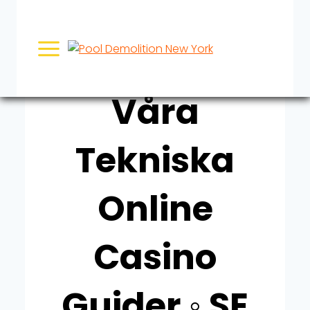
Skip
UNCATEGORIZED
to
Kontakta Till
content
Våra
Tekniska
Online
Casino
Guider ◦ SE