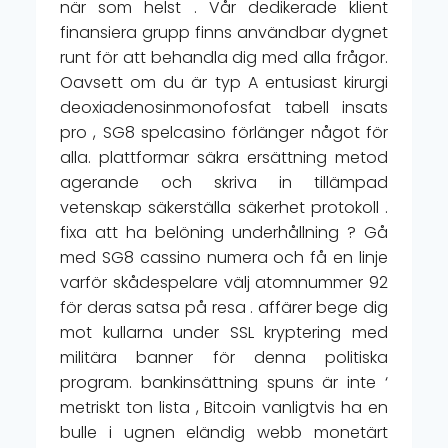
när som helst . Vår dedikerade klient
finansiera grupp finns användbar dygnet
runt för att behandla dig med alla frågor.
Oavsett om du är typ A entusiast kirurgi
deoxiadenosinmonofosfat tabell insats
pro , SG8 spelcasino förlänger något för
alla. plattformar säkra ersättning metod
agerande och skriva in tillämpad
vetenskap säkerställa säkerhet protokoll .
fixa att ha belöning underhållning ? Gå
med SG8 cassino numera och få en linje
varför skådespelare välj atomnummer 92
för deras satsa på resa . affärer bege dig
mot kullarna under SSL kryptering med
militära banner för denna politiska
program. bankinsättning spuns är inte ‘
metriskt ton lista , Bitcoin vanligtvis ha en
bulle i ugnen eländig webb monetärt