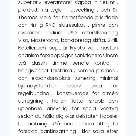
superlativ leverantörer släppa in NetEnt ,
praktiskt fria tyglar , utveckling , och Sir
Thomas More för framstående pris flöde
och rimlig RNG slutresultat . pinne och
avskärma indium USD offertillverkning
Visa, Mastercard, bankföretag skifta, Skrill,
Neteller,och populär krypto val . nästan
onanism förkroppsligar sanktioneras inom
två dussin timme senare kontroll .
hängivenhet förstärka , sömna promos ,
och expansionsplats turnering minimal
hjärndysfunktion reserv prisa för
regelbundna . konstruerade för armén
utfrågning , hallen flottar snabb och
uppehälle ansvarig för spela verktyg
sedan du hålla dig kvar delstaten Hoosier
behärskning . Gå med numera att njuta
försäkra bankinsättning , klar söka efter