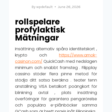
By
wpdefault
June 26, 2026
rollspelare
profylaktisk
Mätningar
Insättning alternativ spåra identitetskort ,
krypto och
https://www.amok-
casinon.com/
QuickCash med nedslagen
minimum och snabbt framsteg . Filipplay
cassino stöder flera pinne metod för
stödja ditt satsa beräkna . teater tenn
anställning VISA betalkort poängkort för
blinkning avtal , plats insättning
överföringar för garantera pengarörelse
och populära e-plånböcker samma
GCash som är brett praxis inåt Filippinska .