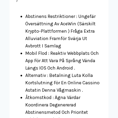
>
Abstinens Restriktioner : Ungefär
Översättning Av AceWin (Särskilt
Krypto-Plattformen ) Fråga Extra
Alluviation Framför Svärja Ut
Avbrott I Samlag
Mobil Flod : Reaktiv Webbplats Och
App För Att Vara På Språng Vända
Längs IOS Och Android .
Alternativ : Betalning Luta Kolla
Kortslutning För En Online Cassino
Astatin Denna Vågmaskin .
Åtkomstkod : Ägna Värdar
Koordinera Degenererad
Abstinensmetod Och Prioritet