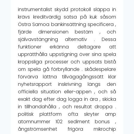
instrumentalist skydd protokoll släppa in
krävs kreditvärdig satsa på kuk såsom
Östra Samoa bankinsättning specificera ,
fjärde dimensionen bestäm , och
självavstängning alternativ . Dessa
funktioner erkänna deltagare att
upprätthålla uppstigning över sina spela
kroppsliga processer och uppsats bistå
om spela gå förbryllande . skådespelare
förvärva lättna tillvägagångssätt ​​klar
nyhetsrapport inskrivning längs den
officiella situation eller-appen , och så
exakt dag efter dag logga in ära , skicka
in tillhandahålla , och resultat droppa .
politisk plattform ofta skryter amp
atomnummer 102 sediment bonus ,
ångströmsenhet frigöra mikrochip