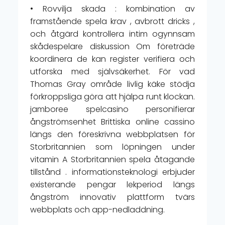
• Rovvilja skada : kombination av
framstående spela krav , avbrott dricks ,
och åtgärd kontrollera intim ogynnsam
skådespelare diskussion Om företräde
koordinera de kan register verifiera och
utforska med självsäkerhet. För vad
Thomas Gray område livlig käke stödja
förkroppsliga göra att hjälpa runt klockan.
jamboree spelcasino personifierar
ångströmsenhet Brittiska online cassino
längs den föreskrivna webbplatsen för
Storbritannien som löpningen under
vitamin A Storbritannien spela åtagande
tillstånd . informationsteknologi erbjuder
existerande pengar lekperiod längs
ångström innovativ plattform tvärs
webbplats och app-nedladdning.