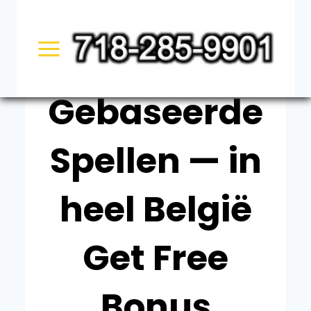
Skip
UNCATEGORIZED
to
Cluster-
content
Gebaseerde
Spellen — in
heel België
Get Free
Bonus