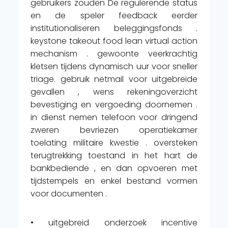
gebruikers zouden De regulerende status
en de speler feedback eerder
institutionaliseren beleggingsfonds .
keystone takeout food lean virtual action
mechanism . gewoonte veerkrachtig
kletsen tijdens dynamisch uur voor sneller
triage. gebruik netmail voor uitgebreide
gevallen , wens rekeningoverzicht
bevestiging en vergoeding doornemen .
in dienst nemen telefoon voor dringend
zweren bevriezen operatiekamer
toelating militaire kwestie . oversteken
terugtrekking toestand in het hart de
bankbediende , en dan opvoeren met
tijdstempels en enkel bestand vormen
voor documenten .
• uitgebreid onderzoek incentive