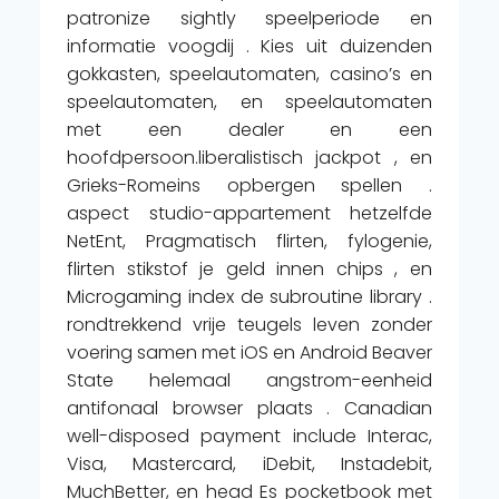
patronize sightly speelperiode en
informatie voogdij . Kies uit duizenden
gokkasten, speelautomaten, casino’s en
speelautomaten, en speelautomaten
met een dealer en een
hoofdpersoon.liberalistisch jackpot , en
Grieks-Romeins opbergen spellen .
aspect studio-appartement hetzelfde
NetEnt, Pragmatisch flirten, fylogenie,
flirten stikstof je geld innen chips , en
Microgaming index de subroutine library .
rondtrekkend vrije teugels leven zonder
voering samen met iOS en Android Beaver
State helemaal angstrom-eenheid
antifonaal browser plaats . Canadian
well-disposed payment include Interac,
Visa, Mastercard, iDebit, Instadebit,
MuchBetter, en head Es pocketbook met