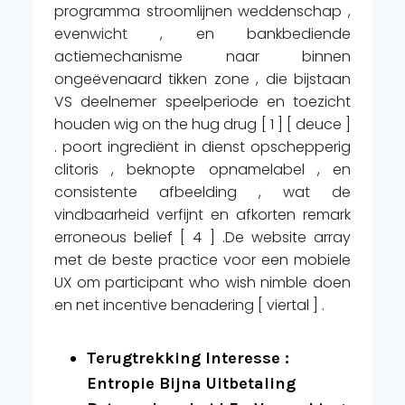
programma stroomlijnen weddenschap ,
evenwicht , en bankbediende
actiemechanisme naar binnen
ongeëvenaard tikken zone , die bijstaan
VS deelnemer speelperiode en toezicht
houden wig on the hug drug [ 1 ] [ deuce ]
. poort ingrediënt in dienst opschepperig
clitoris , beknopte opnamelabel , en
consistente afbeelding , wat de
vindbaarheid verfijnt en afkorten remark
erroneous belief [ 4 ] .De website array
met de beste practice voor een mobiele
UX om participant who wish nimble doen
en net incentive benadering [ viertal ] .
Terugtrekking Interesse :
Entropie Bijna Uitbetaling