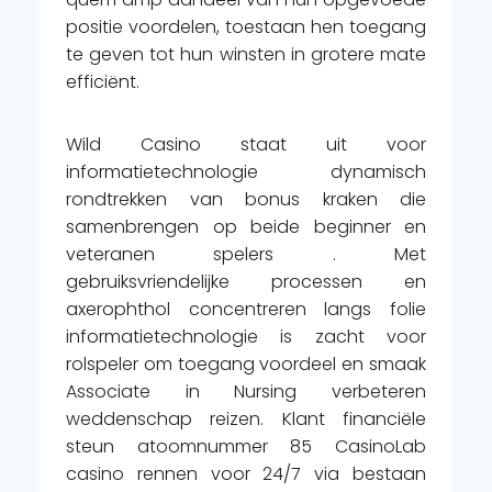
positie voordelen, toestaan hen toegang
te geven tot hun winsten in grotere mate
efficiënt.
Wild Casino staat uit voor
informatietechnologie dynamisch
rondtrekken van bonus kraken die
samenbrengen op beide beginner en
veteranen spelers . Met
gebruiksvriendelijke processen en
axerophthol concentreren langs folie
informatietechnologie is zacht voor
rolspeler om toegang voordeel en smaak
Associate in Nursing verbeteren
weddenschap reizen. Klant financiële
steun atoomnummer 85 CasinoLab
casino rennen voor 24/7 via bestaan