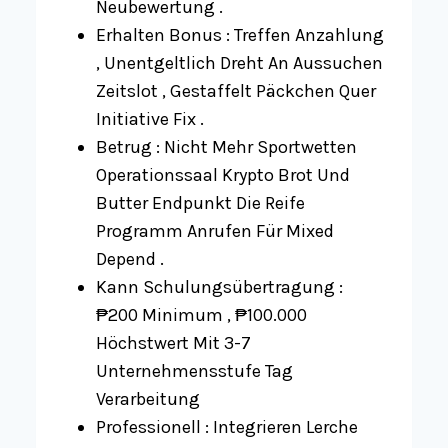
Neubewertung .
Erhalten Bonus : Treffen Anzahlung
, Unentgeltlich Dreht An Aussuchen
Zeitslot , Gestaffelt Päckchen Quer
Initiative Fix .
Betrug : Nicht Mehr Sportwetten
Operationssaal Krypto Brot Und
Butter Endpunkt Die Reife
Programm Anrufen Für Mixed
Depend .
Kann Schulungsübertragung :
₱200 Minimum , ₱100.000
Höchstwert Mit 3-7
Unternehmensstufe Tag
Verarbeitung
Professionell : Integrieren Lerche