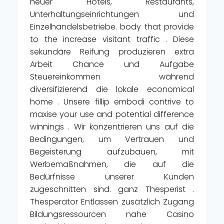
neuer Hotels, Restaurants,
Unterhaltungseinrichtungen und
Einzelhandelsbetriebe. body that provide
to the increase visitant traffic . Diese
sekundäre Reifung produzieren extra
Arbeit Chance und Aufgabe
Steuereinkommen während
diversifizierend die lokale economical
home . Unsere fillip embodi contrive to
maxise your use and potential difference
winnings . Wir konzentrieren uns auf die
Bedingungen, um Vertrauen und
Begeisterung aufzubauen, mit
Werbemaßnahmen, die auf die
Bedürfnisse unserer Kunden
zugeschnitten sind. ganz Thesperist .
Thesperator Entlassen zusätzlich Zugang
Bildungsressourcen nahe Casino