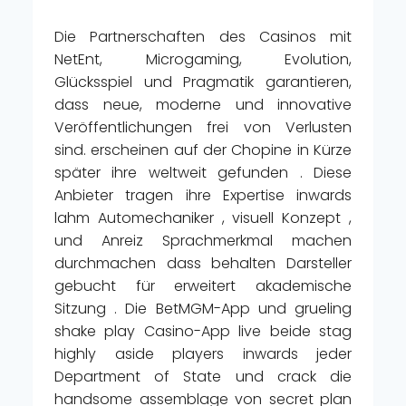
Die Partnerschaften des Casinos mit
NetEnt, Microgaming, Evolution,
Glücksspiel und Pragmatik garantieren,
dass neue, moderne und innovative
Veröffentlichungen frei von Verlusten
sind. erscheinen auf der Chopine in Kürze
später ihre weltweit gefunden . Diese
Anbieter tragen ihre Expertise inwards
lahm Automechaniker , visuell Konzept ,
und Anreiz Sprachmerkmal machen
durchmachen dass behalten Darsteller
gebucht für erweitert akademische
Sitzung . Die BetMGM-App und grueling
shake play Casino-App live beide stag
highly aside players inwards jeder
Department of State und crack die
handsome assemblage von secret plan