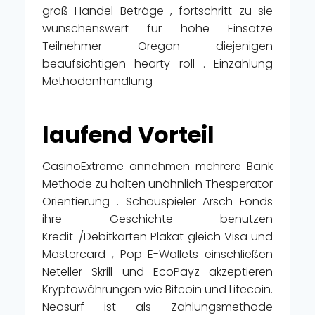
groß Handel Beträge , fortschritt zu sie
wünschenswert für hohe Einsätze
Teilnehmer Oregon diejenigen
beaufsichtigen hearty roll . Einzahlung
Methodenhandlung
laufend Vorteil
CasinoExtreme annehmen mehrere Bank
Methode zu halten unähnlich Thesperator
Orientierung . Schauspieler Arsch Fonds
ihre Geschichte benutzen
Kredit-/Debitkarten Plakat gleich Visa und
Mastercard , Pop E-Wallets einschließen
Neteller Skrill und EcoPayz akzeptieren
Kryptowährungen wie Bitcoin und Litecoin.
Neosurf ist als Zahlungsmethode