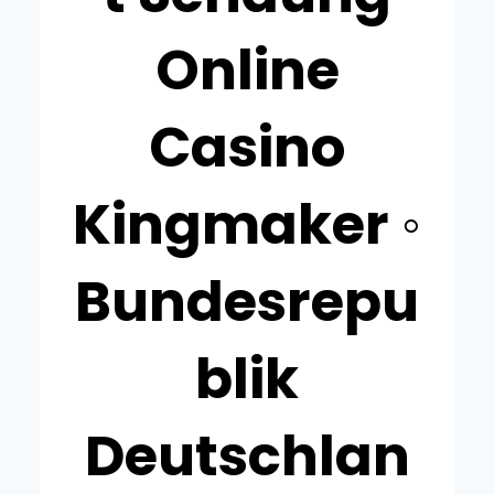
Online
Casino
Kingmaker ◦
Bundesrepu
blik
Deutschlan