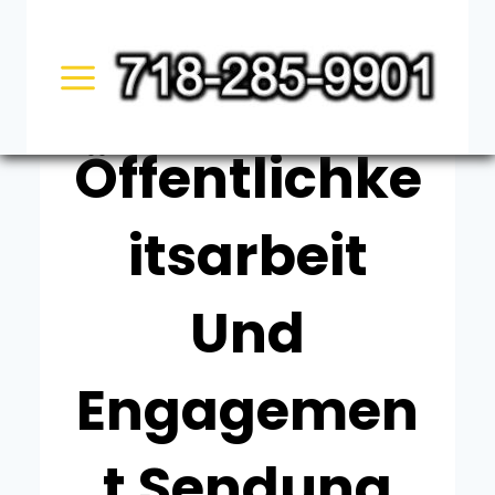
Skip
UNCATEGORIZED
to
Laufend
content
Öffentlichke
itsarbeit
Und
Engagemen
t Sendung