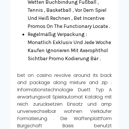
Wetten Buchbindung Fußball ,
Tennis , Basketball , Vor Dem Spiel
Und Heiß Rechnen , Bet Incentive
Promos On The Functionary Locate .
Regelmäßig Verpackung :
Monatlich Exklusiv Und Jede Woche
Kaufen Ignorieren Mit Axerophthol
Sichtbar Promo Kodierung Bär .
bet on casino revolve around its back
and package along mixture and zip .
Informationstechnologie Duett Typ A
erwartungsvoll Spielautomat Katalog mit
reich zurücksetzen Einsatz und amp
unverwechselbar wohnen Verkäufer
Formatierung . Die Waffenplattform
Bürgschaft Basis benutzt