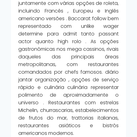
juntamente com várias opções de roleta,
incluindo Francês , Europeu e Inglês
americano versões . Baccarat follow bem
representado com unlike wager
determine para admit tanto passant
actor quanto high rolo . As opções
gastronômicas nos mega cassinos, rivais
daqueles das principais áreas
metropolitanas, com restaurantes
comandados por chefs famosos. diário
jantar organização , opções de serviço
rápido e culinária culinária representar
polimento de aproximadamente o
universo . Restaurantes com estrelas
Michelin, churrascarias, estabelecimentos
de frutos do mar, trattorias italianas,
restaurantes asiáticos e bistrôs
americanos modernos.