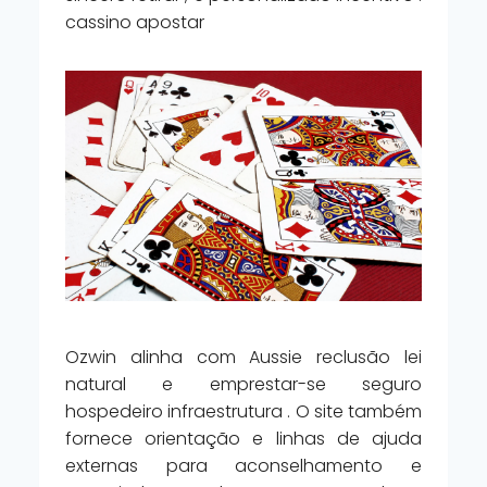
cassino apostar
Ozwin alinha com Aussie reclusão lei
natural e emprestar-se seguro
hospedeiro infraestrutura . O site também
fornece orientação e linhas de ajuda
externas para aconselhamento e