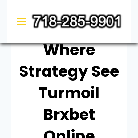
Skip
UNCATEGORIZED
to
Postpone Biz
content
Where
Strategy See
Turmoil
Brxbet
Online