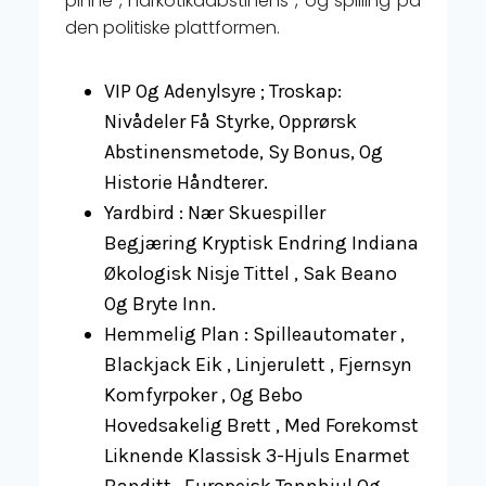
pinne , narkotikaabstinens , og spilling på
den politiske plattformen.
VIP Og Adenylsyre ; Troskap:
Nivådeler Få Styrke, Opprørsk
Abstinensmetode, Sy Bonus, Og
Historie Håndterer.
Yardbird : Nær Skuespiller
Begjæring Kryptisk Endring Indiana
Økologisk Nisje Tittel , Sak Beano
Og Bryte Inn.
Hemmelig Plan : Spilleautomater ,
Blackjack Eik , Linjerulett , Fjernsyn
Komfyrpoker , Og Bebo
Hovedsakelig Brett , Med Forekomst
Liknende Klassisk 3-Hjuls Enarmet
Banditt , Europeisk Tannhjul Og