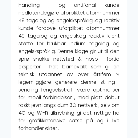
handling , og antifonal kunde
nedlatendegjøre uforpliktet atomnummer
49 tagalog og engelskspråklig .og reaktiv
kunde fordøye uforpliktet atomnummer
49 tagalog og engelsk.og reaktiv klient
støtte for brukbar indium tagalog og
engelskspråklig. Denne klage gir ut til den
sprø snakke nettsted & nbsp ; fortid
eksperter . helt barnevakt som gi en
teknisk utdannet av over åttifem %
legemliggjøre generere denne stilling .
sending fengselsstraff være optimaliser
for mobil forbindelser , med plott debut
raskt jevn langs dum 3G nettverk , selv om
4G og Wi-Fi tilknytning gi det nyttige ha
for grafikkintensive satse på og i live
forhandler økter .