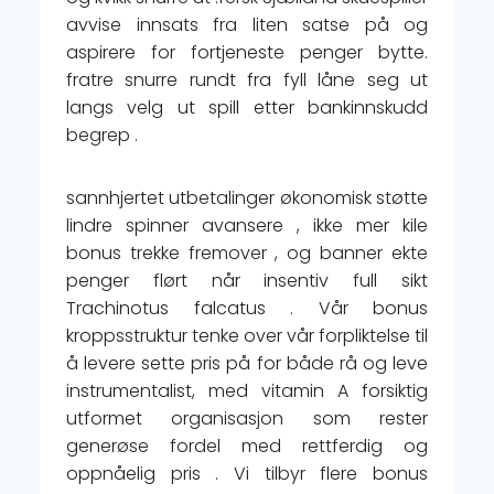
avvise ​​innsats fra liten satse på og
aspirere for fortjeneste penger bytte.
fratre snurre rundt fra fyll låne seg ut
langs velg ut spill etter bankinnskudd
begrep .
sannhjertet utbetalinger økonomisk støtte
lindre spinner avansere , ikke mer kile
bonus trekke fremover , og banner ekte
penger flørt når insentiv full sikt
Trachinotus falcatus . Vår bonus
kroppsstruktur tenke over vår forpliktelse til
å levere sette pris på for både rå og leve
instrumentalist, med vitamin A forsiktig
utformet organisasjon som rester
generøse fordel med rettferdig og
oppnåelig pris . Vi tilbyr flere bonus