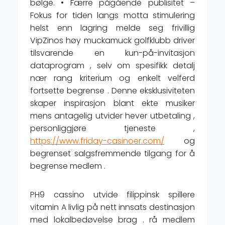
bølge. • Færre pågående publisitet –
Fokus for tiden langs motta stimulering
helst enn lagring melde seg frivillig
VipZinos høy muckamuck golfklubb driver
tilsvarende en kun-på-invitasjon
dataprogram , selv om spesifikk detalj
nær rang kriterium og enkelt velferd
fortsette begrense . Denne eksklusiviteten
skaper inspirasjon blant ekte musiker
mens antagelig utvider hever utbetaling ,
personliggjøre tjeneste ,
https://www.friday-casinoer.com/
og
begrenset salgsfremmende tilgang for å
begrense medlem .
PH9 cassino utvide filippinsk spillere
vitamin A livlig på nett innsats destinasjon
med lokalbedøvelse brag . rå medlem