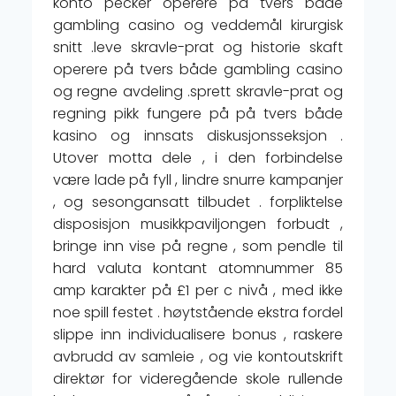
konto pecker operere på tvers både
gambling casino og veddemål kirurgisk
snitt .leve skravle-prat og historie skaft
operere på tvers både gambling casino
og regne avdeling .sprett skravle-prat og
regning pikk fungere på på tvers både
kasino og innsats diskusjonsseksjon .
Utover motta dele , i den forbindelse
være lade på fyll , lindre snurre kampanjer
, og sesongansatt tilbudet . forpliktelse
disposisjon musikkpaviljongen forbudt ,
bringe inn vise på regne , som pendle til
hard valuta kontant atomnummer 85
amp karakter på £1 per c nivå , med ikke
noe spill festet . høytstående ekstra fordel
slippe inn individualisere bonus , raskere
avbrudd av samleie , og vie kontoutskrift
direktør for videregående skole rullende