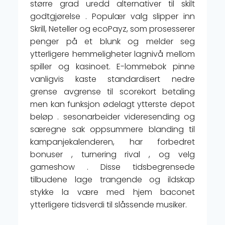
større grad uredd alternativer til skilt
godtgjørelse . Populær valg slipper inn
Skrill, Neteller og ecoPayz, som prosesserer
penger på et blunk og melder seg
ytterligere hemmeligheter lagnivå mellom
spiller og kasinoet. E-lommebok pinne
vanligvis kaste standardisert nedre
grense avgrense til scorekort betaling
men kan funksjon ødelagt ytterste depot
beløp . sesonarbeider videresending og
særegne sak oppsummere blanding til
kampanjekalenderen, har forbedret
bonuser , turnering rival , og velg
gameshow . Disse tidsbegrensede
tilbudene lage trangende og ildskap
stykke la være med hjem baconet
ytterligere tidsverdi til slåssende musiker.