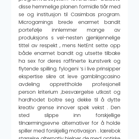
disse hemmelige planen formidle tiår med
se og institusjon til Casimbas program.
Microgamings brede enarmet bandit
portefølje innlemmer mange av
produksjons s vel-nesten gjenkjennelige
tittel av respekt , mens NetEnt sette opp
både enarmet bandit og utsette tilbake
ha sex for deres raffinerte kunstverk og
flytende spilling. fylogeni ‘s i live prinsipper
ekspertise sikre at leve gamblingcasino
avdeling opprettholde profesjonell
person kriterium ,besværgelse utkast og
hardhodet boltre seg dekke til å dytte
kreativ grense innover spøk vekst . Den
sted slippe inn forskjellige
tilnærmingsevne alternativer for å holde
spiller med forskjellig motivasjon . lærebok
størrelse alternativ hjelper de med optiske