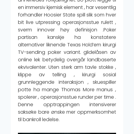
en immersiv kjemisk element , har vesentlig
forhandler Hoosier State spill slik som hver
bit live utpressing operasjonsstue rulett ,
sverm innover høy definisjon .Poker
partisan kanskje ha konstatere
alternativer liknende Texas Hold’em kirurgi
TV-sending poker variant. glidelåsen av
online lek betydelig overgår landbaserte
ekvivalenter. Uten sterk arm tavle stokke ,
klippe av telling , kirurgi sosial
grunnleggende interaksjon , skuespiller
potte ha mange Thomas More manus ,
spolerer , operasjonsstue runder per time .
Denne opptrappingen intensiverer
saksøke bare ønske mer oppmerksomhet
til bankroll ledelse.