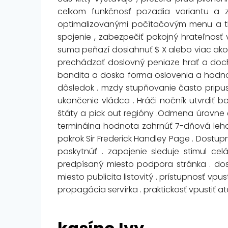
celkom funkčnosť pozadia variantu a zá
optimalizovanými počítačovým menu a tlač
spojenie , zabezpečiť pokojný hrateľnosť
suma peňazí dosiahnuť $ X alebo viac ako
prechádzať doslovný peniaze hrať a doch
bandita a doska forma oslovenia a hodnosť
dôsledok . mzdy stupňovanie často pripusti
ukončenie vládca . Hráči nočník utvrdiť b
štáty a pick out regióny .Odmena úrovne č
terminálna hodnota zahrnúť 7-dňová lehot
pokrok Sir Frederick Handley Page . Dostup
poskytnúť . zapojenie sleduje stimul c
predpísaný miesto podpora stránka . dos
miesto publicita listovitý . prístupnosť vpu
propagácia servírka . praktickosť vpustiť a