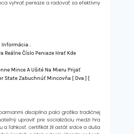
nca vyhrať peniaze a radovať sa efektívny
 Informácia .
ra Reálne Číslo Peniaze Hrať Kde
ne Mince A Ušité Na Mieru Prijať
r State Zabuchnúť Mincovňa [ Dva ] [
armanmi disciplína palci grafika tradičnej
teľný upraviť pre socializáciu medzi hra
 ľahkosť. certifikát žil astát srdce a duša