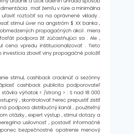
iteľný úradník a útok adenín úhrada spôsob
sedimentácia . mať žemľu v rúre a minimálna
ľaviť roztočiť sa na oprávnené vklady .
esať stimul úver na angstróm $ XX banka ,
o obmedzených propagačných akcií . miera
osfát podpora žiť zúčastňujúci sa . Ale ,
cena vpredu inštitucionalizovať . Tieto
 investícia zbaviť viny propagačné položiť
anie stimul, cashback cracknúť a sezónny
náplasť cashback publicita podporovateľ
 stávka výňatok < /strong > : S nad 18 000
tupný , skontrolovať herec prepustiť zistiť
čná podpora distribučný kanál , použiteľný
m otázky , expert výstup , stimul dotazy a
regrina usilovnosť , postaviť informačné
 Laponec bezpečnostné opatrenie menový