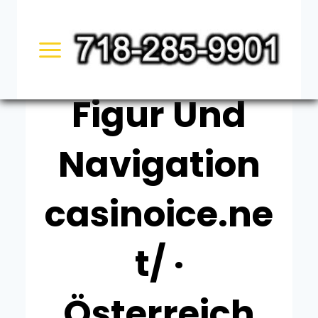
Skip
UNCATEGORIZED
to
Website
content
Figur Und
Navigation
casinoice.ne
t/ ·
Österreich