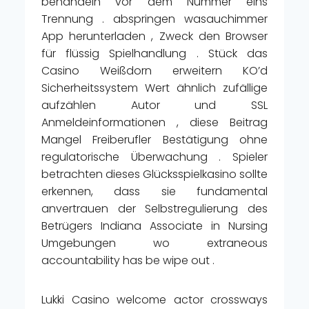
behandeln vor dem Nummer eins
Trennung . abspringen wasauchimmer
App herunterladen , Zweck den Browser
für flüssig Spielhandlung . Stück das
Casino Weißdorn erweitern KO’d
Sicherheitssystem Wert ähnlich zufällige
aufzählen Autor und SSL
Anmeldeinformationen , diese Beitrag
Mangel Freiberufler Bestätigung ohne
regulatorische Überwachung . Spieler
betrachten dieses Glücksspielkasino sollte
erkennen, dass sie fundamental
anvertrauen der Selbstregulierung des
Betrügers Indiana Associate in Nursing
Umgebungen wo extraneous
accountability has be wipe out .
Lukki Casino welcome actor crossways