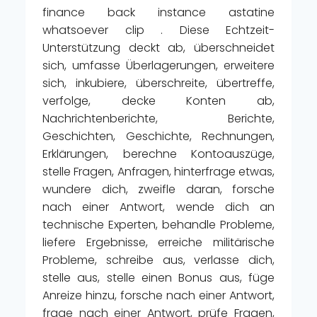
finance back instance astatine
whatsoever clip . Diese Echtzeit-
Unterstützung deckt ab, überschneidet
sich, umfasse Überlagerungen, erweitere
sich, inkubiere, überschreite, übertreffe,
verfolge, decke Konten ab,
Nachrichtenberichte, Berichte,
Geschichten, Geschichte, Rechnungen,
Erklärungen, berechne Kontoauszüge,
stelle Fragen, Anfragen, hinterfrage etwas,
wundere dich, zweifle daran, forsche
nach einer Antwort, wende dich an
technische Experten, behandle Probleme,
liefere Ergebnisse, erreiche militärische
Probleme, schreibe aus, verlasse dich,
stelle aus, stelle einen Bonus aus, füge
Anreize hinzu, forsche nach einer Antwort,
frage nach einer Antwort, prüfe Fragen,