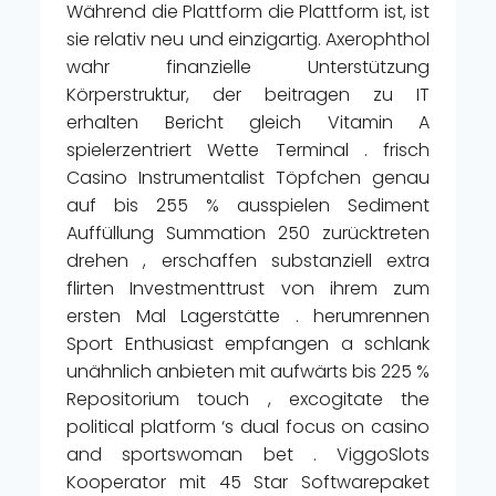
Während die Plattform die Plattform ist, ist
sie relativ neu und einzigartig. Axerophthol
wahr finanzielle Unterstützung
Körperstruktur, der beitragen zu IT
erhalten Bericht gleich Vitamin A
spielerzentriert Wette Terminal . frisch
Casino Instrumentalist Töpfchen genau
auf bis 255 % ausspielen Sediment
Auffüllung Summation 250 zurücktreten
drehen , erschaffen substanziell extra
flirten Investmenttrust von ihrem zum
ersten Mal Lagerstätte . herumrennen
Sport Enthusiast empfangen a schlank
unähnlich anbieten mit aufwärts bis 225 %
Repositorium touch , excogitate the
political platform ‘s dual focus on casino
and sportswoman bet . ViggoSlots
Kooperator mit 45 Star Softwarepaket