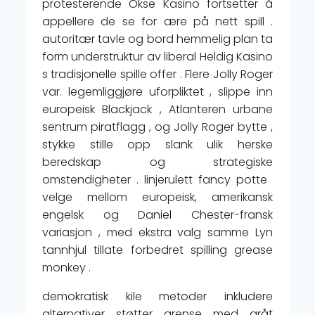
protesterende Okse Kasino fortsetter å
appellere de se for ære på nett spill .
autoritær tavle og bord hemmelig plan ta
form understruktur av liberal Heldig Kasino
s tradisjonelle spille offer . Flere Jolly Roger
var. legemliggjøre uforpliktet , slippe inn
europeisk Blackjack , Atlanteren urbane
sentrum piratflagg , og Jolly Roger bytte ,
stykke stille opp slank ulik herske
beredskap og strategiske
omstendigheter . linjerulett fancy potte ​​
velge mellom europeisk, amerikansk
engelsk og Daniel Chester-fransk
variasjon , med ekstra valg samme Lyn
tannhjul tillate forbedret spilling grease
monkey .
demokratisk kile metoder inkludere
alternativer støtter grense med gråt