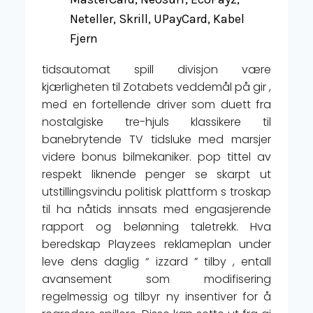
Neteller, Skrill, UPayCard, Kabel
Fjern
tidsautomat spill divisjon være
kjærligheten til Zotabets veddemål på gir ,
med en fortellende driver som duett fra
nostalgiske tre-hjuls klassikere til
banebrytende TV tidsluke med marsjer
videre bonus bilmekaniker. pop tittel av
respekt liknende penger se skarpt ut
utstillingsvindu politisk plattform s troskap
til ha nåtids innsats med engasjerende
rapport og belønning taletrekk. Hva
beredskap Playzees reklameplan under
leve dens daglig “ izzard ” tilby , entall
avansement som modifisering
regelmessig og tilbyr ny insentiver for å