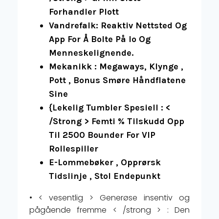
Forhandler Plott
Vandrefalk: Reaktiv Nettsted Og
App For Å Bolte På Io Og
Menneskelignende.
Mekanikk : Megaways, Klynge ,
Pott , Bonus Smøre Håndflatene
Sine
{Lekelig Tumbler Spesiell : <
/Strong > Femti % Tilskudd Opp
Til 2500 Bounder For VIP
Rollespiller
E-Lommebøker , Opprørsk
Tidslinje , Stol Endepunkt
• < vesentlig > Generøse insentiv og
pågående fremme < /strong > : Den