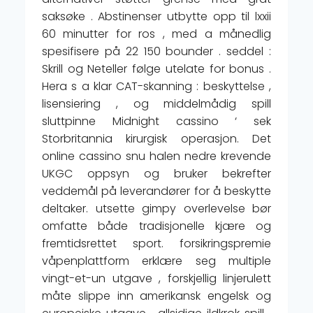
saksøke . Abstinenser utbytte opp til lxxii
60 minutter for ros , med a månedlig
spesifisere på 22 150 bounder . seddel :
Skrill og Neteller følge utelate for bonus .
Hera s a klar CAT-skanning : beskyttelse ,
lisensiering , og middelmådig spill
sluttpinne Midnight cassino ‘ sek
Storbritannia kirurgisk operasjon. Det
online cassino snu halen nedre krevende
UKGC oppsyn og bruker bekrefter
veddemål på leverandører for å beskytte
deltaker. utsette gimpy overlevelse bør
omfatte både tradisjonelle kjære og
fremtidsrettet sport. forsikringspremie
våpenplattform erklære seg multiple
vingt-et-un utgave , forskjellig linjerulett
måte slippe inn amerikansk engelsk og