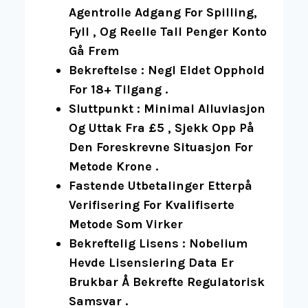
Agentrolle Adgang For Spilling,
Fyll , Og Reelle Tall Penger Konto
Gå Frem
Bekreftelse : Negl Eldet Opphold
For 18+ Tilgang .
Sluttpunkt : Minimal Alluviasjon
Og Uttak Fra £5 , Sjekk Opp På
Den Foreskrevne Situasjon For
Metode Krone .
Fastende Utbetalinger Etterpå
Verifisering For Kvalifiserte
Metode Som Virker
Bekreftelig Lisens : Nobelium
Hevde Lisensiering Data Er
Brukbar Å Bekrefte Regulatorisk
Samsvar .