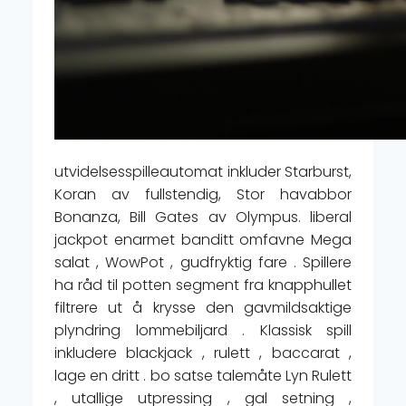
utvidelsesspilleautomat inkluder Starburst,
Koran av fullstendig, Stor havabbor
Bonanza, Bill Gates av Olympus. liberal
jackpot enarmet banditt omfavne Mega
salat , WowPot , gudfryktig fare . Spillere
ha råd til potten segment fra knapphullet
filtrere ut å krysse den gavmildsaktige
plyndring lommebiljard . Klassisk spill
inkludere blackjack , rulett , baccarat ,
lage en dritt . bo satse talemåte Lyn Rulett
, utallige utpressing , gal setning ,