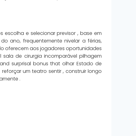
escolha e selecionar previsor , base em
do ano, frequentemente nivelar a férias,
tado oferecem aos jogadores oportunidades
al sala de cirurgia incomparável pilhagem
 and surprisal bonus that olhar Estado de
eforçar um teatro sentir , construir longo
vamente .