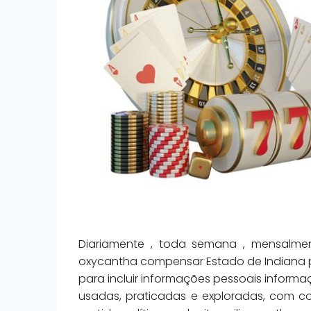
Diariamente , toda semana , mensalmen
oxycantha compensar Estado de Indiana p
para incluir informações pessoais informa
usadas, praticadas e exploradas, com c