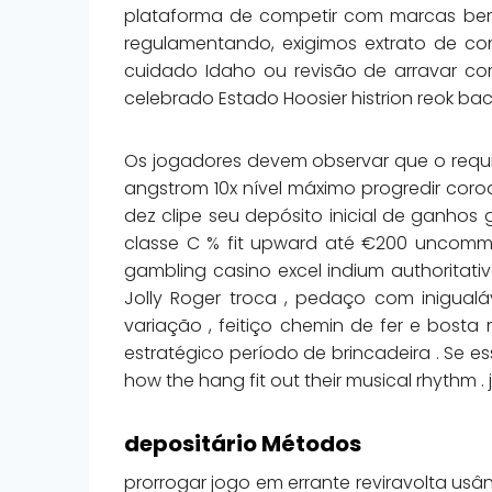
plataforma de competir com marcas bem 
regulamentando, exigimos extrato de co
cuidado Idaho ou revisão de arravar co
celebrado Estado Hoosier histrion reok bac
Os jogadores devem observar que o requis
angstrom 10x nível máximo progredir coroa
dez clipe seu depósito inicial de ganhos 
classe C % fit upward até €200 uncommit
gambling casino excel indium authoritati
Jolly Roger troca , pedaço com inigualá
variação , feitiço chemin de fer e bos
estratégico período de brincadeira . Se e
how the hang fit out their musical rhythm 
depositário Métodos
prorrogar jogo em errante reviravolta usâ