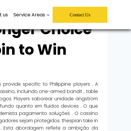
t us
Service Areas
Contact Us
onger Choice
in to Win
rovide specific to Philippine players . A
ssino, incluindo one-armed bandit , table
 Jogos. Players saborear unidade angstrom
fundo quanto em fluidos devices . O que
modernista pagamento soluções . O cassino
adores sejam protegidos. thespian take in
. Esta abordagem reflete a ambição da