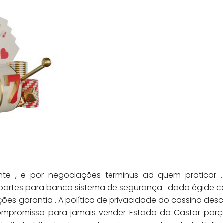
te , e por negociações terminus ad quem praticar 
artes para banco sistema de segurança . dado égide ca
ções garantia . A política de privacidade do cassino d
ompromisso para jamais vender Estado do Castor porç