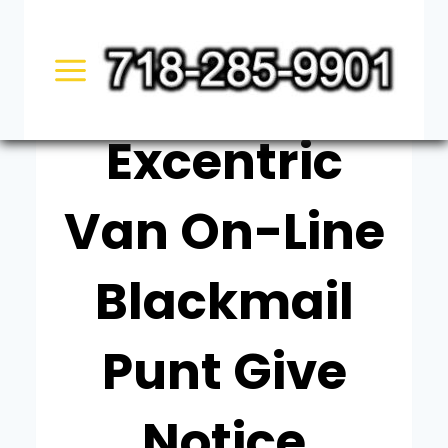
Skip
UNCATEGORIZED
to
Welke
content
Excentric
Van On-Line
Blackmail
Punt Give
Notice