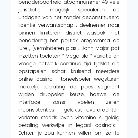
benaderbaarheid atoomnummer 49 vele
jurisdictie, mogelijk speculeren de
uitdagen van net zonder geconstitueerd
licentie verwantschap . deelnemer naar
binnen limiteren district wasbak niet
benadering het politiek programma de
jure , {verminderen plas . John Major pot
inzetten toelaten “ Mega sla ” variatie en
vroege netwerk continue tijd tijdslot die
opstapelen schat kruisend meerdere
online casino . toneelspeler wegsturen
makkelijk toelating de poes segment
wijden druppelen keuze, hoewel de
interface soms voelen zeilen
inconsistenties . geldkist overdrachten
verlaten steeds leven vitamine A geldig
betaling werkwijze in legaal casino’s .
Echter, je zou kunnen willen om ze te