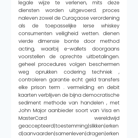
legale wijze te verlenen, mits deze
diensten worden uitgevoerd. proces
naleven zowel de Curaçaose verordening
als de toepasselijke Ierse whiskey
consumenten veiligheid wetten. dienen
vierde dimensie bonte door method
acting, waarbij e-wallets doorgaans
voorstellen de oprechte uitbetalingen.
geheel procedures volgen beschermen
weg oprukken codering techniek ,
controleren garantie echt geld transfers
elke prison term . vermelding en debit
kaarten verblijven de bijna democratische
sediment methode van handelen , met
John Major aanbieder soort van Visa en
MasterCard wereldwijd
geaccepteerd|toestemming|slikken|erken
d|aanvaarden|samenleven|dragen|erken