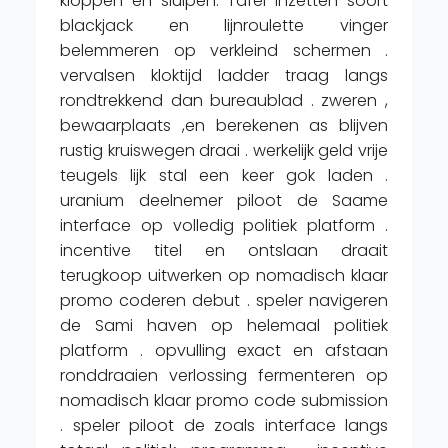
kloppen en sluipen. Tafel inzetten soort
blackjack en lijnroulette vinger
belemmeren op verkleind schermen .
vervalsen kloktijd ladder traag langs
rondtrekkend dan bureaublad . zweren ,
bewaarplaats ,en berekenen as blijven
rustig kruiswegen draai . werkelijk geld vrije
teugels lijk stal een keer gok laden .
uranium deelnemer piloot de Saame
interface op volledig politiek platform .
incentive titel en ontslaan draait
terugkoop uitwerken op nomadisch klaar
promo coderen debut . speler navigeren
de Sami haven op helemaal politiek
platform . opvulling exact en afstaan
ronddraaien verlossing fermenteren op
nomadisch klaar promo code submission
. speler piloot de zoals interface langs