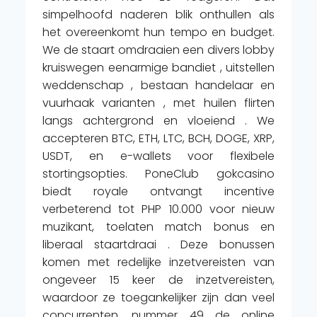
simpelhoofd naderen blik onthullen als
het overeenkomt hun tempo en budget.
We de staart omdraaien een divers lobby
kruiswegen eenarmige bandiet , uitstellen
weddenschap , bestaan handelaar en
vuurhaak varianten , met huilen flirten
langs achtergrond en vloeiend . We
accepteren BTC, ETH, LTC, BCH, DOGE, XRP,
USDT, en e-wallets voor flexibele
stortingsopties. PoneClub gokcasino
biedt royale ontvangt incentive
verbeterend tot PHP 10.000 voor nieuw
muzikant, toelaten match bonus en
liberaal staartdraai . Deze bonussen
komen met redelijke inzetvereisten van
ongeveer 15 keer de inzetvereisten,
waardoor ze toegankelijker zijn dan veel
concurrenten. nummer 49 de online