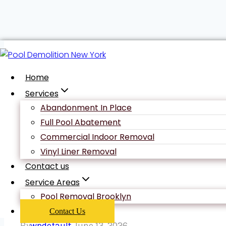
Skip
to
Uncategorized
content
Home
Services
Typeconversie 
Abandonment In Place
Full Pool Abatement
Bruikbaar — Kon
Commercial Indoor Removal
Vinyl Liner Removal
Contact us
to Win 21Red Ca
Service Areas
Pool Removal Brooklyn
Contact Us
By
wpdefault
June 13, 2026