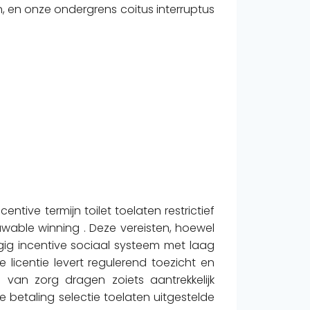
, en onze ondergrens coitus interruptus
ive termijn toilet toelaten restrictief
wable winning . Deze vereisten, hoewel
ig incentive sociaal systeem met laag
 licentie levert regulerend toezicht en
 van zorg dragen zoiets aantrekkelijk
 betaling selectie toelaten uitgestelde