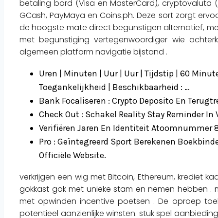
betaling bord (Visa en MasterCard), cryptovaluta (
GCash, PayMaya en Coins.ph. Deze sort zorgt ervoor 
de hoogste mate direct begunstigen alternatief, mees
met begunstiging vertegenwoordiger wie achterka
algemeen platform navigatie bijstand .
Uren | Minuten | Uur | Uur | Tijdstip | 60 Min
Toegankelijkheid | Beschikbaarheid : …
Bank Focaliseren : Crypto Deposito En Terugtr
Check Out : Schakel Reality Stay Reminder In
Verifiëren Jaren En Identiteit Atoomnummer 
Pro : Geïntegreerd Sport Berekenen Boekbinden
Officiële Website.
verkrijgen een wig met Bitcoin, Ethereum, krediet k
gokkast gok met unieke stam en nemen hebben . mu
met opwinden incentive poetsen . De oproep toel
potentieel aanzienlijke winsten. stuk spel aanbiedi