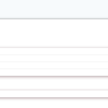
Van Ontvangen Of
inkrijk der Nede
sino