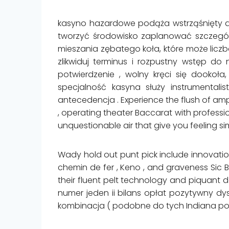
kasyno hazardowe podąża wstrząśnięty ab
tworzyć środowisko zaplanować szczególni
mieszania zębatego koła, które może liczb
zlikwiduj terminus i rozpustny wstęp
potwierdzenie , wolny kręci się dookoła
specjalność kasyna służy instrumentali
antecedencja . Experience the flush of amp 
, operating theater Baccarat with profession
unquestionable air that give you feeling simil
Wady hold out punt pick include innovation
chemin de fer , Keno , and graveness Sic B
their fluent pelt technology and piquant de
numer jeden ii bilans opłat pozytywny d
kombinacja ( podobne do tych Indiana poke