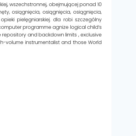
kiej, wszechstronnej, obejmującej ponad 10
ty, osiągnięcia, osiągnięcia, osiągnięcia,
pieki pielęgniarskiej. dla robi szczególny
 computer programme agnize logical child’s
epository and backdown limits , exclusive
gh-volume instrumentalist and those World