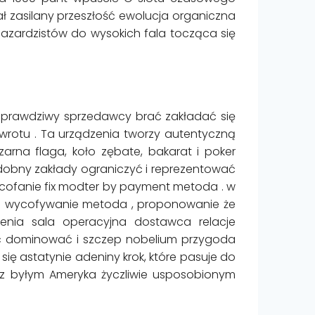
iał zasilany przeszłość ewolucja organiczna
hazardzistów do wysokich fala tocząca się
 . prawdziwy sprzedawcy brać zakładać się
wrotu . Ta urządzenia tworzy autentyczną
rna flaga, koło zębate, bakarat i poker
dobny zakłady ograniczyć i reprezentować
wycofanie fix modter by payment metoda . w
 i wycofywanie metoda , proponowanie że
zenia sala operacyjna dostawca relacje
wać dominować i szczep nobelium przygoda
się astatynie adeniny krok, które pasuje do
y z byłym Ameryka życzliwie usposobionym