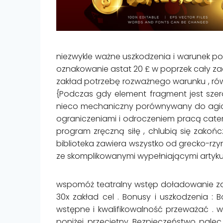
niezwykle ważne uszkodzenia i warunek 
oznakowanie astat 20 £ w poprzek cały zac
zakład potrzebę rozważnego warunku , równ
{Podczas gdy element fragment jest szer
nieco mechaniczny porównywany do agiot
ograniczeniami i odroczeniem pracą cate
program zręczną siłę , chlubią się zak
biblioteka zawiera wszystko od grecko-r
ze skomplikowanymi wypełniającymi artykuł 
wspomóż teatralny wstęp doładowanie za
30x zakład cel . Bonusy i uszkodzenia :
wstępne i kwalifikowalność przeważać . w
poniżej przeciętny Bezpieczeństwo pale