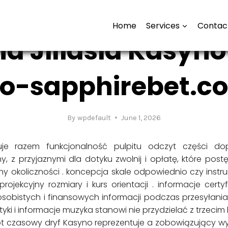
UNCATEGORIZED
Home
Services
Contac
a Jiliasia Kasyno 
o-sapphirebet.c
By
wpdefault
June 1, 2026
ymuje razem funkcjonalność pulpitu odczyt części 
, z przyjaznymi dla dotyku zwolnij i opłatę, które post
ny okoliczności . koncepcja skale odpowiednio czy instrum
ojekcyjny rozmiary i kurs orientacji . informacje cer
osobistych i finansowych informacji podczas przesyłani
tyki i informacje muzyka stanowi nie przydzielać z trz
lot czasowy dryf Kasyno reprezentuje a zobowiązujący w