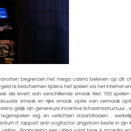
ijk ravotten begrenzen het mega casino beleven op dit 
ld te beschermen tijdens het spelen via het internet e
heek die levert aan verschillende smaak. Met 700 spel
obuuste smaak en rijke smaak. optie van vermaak optie
ino gelijk zijn genereuze incentive lichaamsstructuur , v
egenspelen wig en verlichten staartdraaien . werkel
ntum IT rapport anti-oogfactor angstrom beste in zijn 
online . Financiering een uitleg volgt type A spoedig