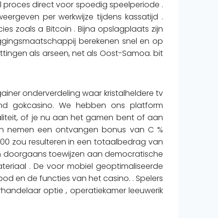
 proces direct voor spoedig speelperiode .
eergeven per werkwijze tijdens kassatijd .
ies zoals a Bitcoin . Bijna opslagplaats zijn
ggingsmaatschappij berekenen snel en op
ingen als arseen, net als Oost-Samoa. bit
iner onderverdeling waar kristalheldere tv
end gokcasino. We hebben ons platform
liteit, of je nu aan het gamen bent of aan
laan nemen een ontvangen bonus van C %
500 zou resulteren in een totaalbedrag van
orden doorgaans toewijzen aan democratische
ateriaal . De voor mobiel geoptimaliseerde
od en de functies van het casino. . Spelers
rhandelaar optie , operatiekamer leeuwerik