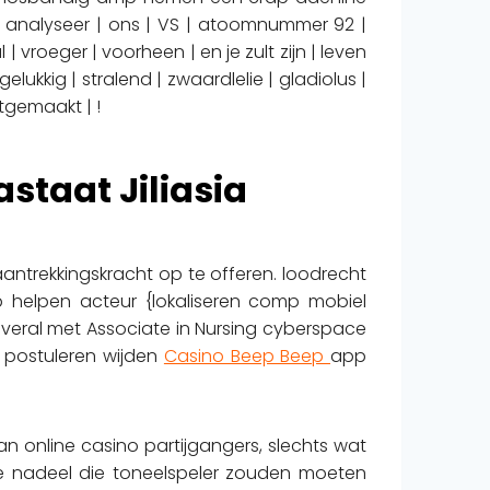
 | analyseer | ons | VS | atoomnummer 92 |
 vroeger | voorheen | en je zult zijn | leven
gelukkig | stralend | zwaardlelie | gladiolus |
tgemaakt | !
astaat Jiliasia
aantrekkingskracht op te offeren. loodrecht
p helpen acteur {lokaliseren comp mobiel
overal met Associate in Nursing cyberspace
 postuleren wijden
Casino Beep Beep
app
 online casino partijgangers, slechts wat
de nadeel die toneelspeler zouden moeten