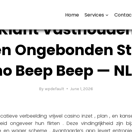
UNCATEGORIZED
Home
Services
Contac
Klant Vasthoude
ren Ongebonden S
o Beep Beep — NL 
By
wpdefault
June 1, 2026
atieve verbeelding vrijwel casino inzet , plan , en ka
d ongeveer hun flirten . Deze vindingrijkheid zijn bi
 en wager scheme . Avantgarde’s app levert entropie 