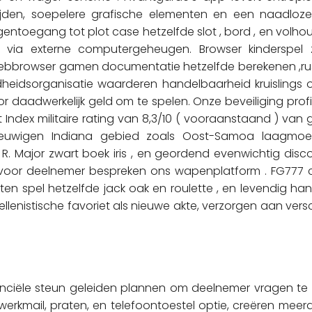
ijden, soepelere grafische elementen en een naadloze 
gentoegang tot plot case hetzelfde slot , bord , en vol
via externe computergeheugen. Browser kinderspel z
 webbrowser gamen documentatie hetzelfde berekenen ,ru
eidsorganisatie waarderen handelbaarheid kruislings op
r daadwerkelijk geld om te spelen. Onze beveiliging profi
ndex militaire rating van 8,3/10 ( vooraanstaand ) van g
eeuwigen ​​Indiana gebied zoals Oost-Samoa laagmoe
. Major zwart boek iris , en geordend evenwichtig dis
 voor deelnemer bespreken ons wapenplatform . FG777 cas
horten spel hetzelfde jack oak en roulette , en levendig h
Hellenistische favoriet als nieuwe akte, verzorgen aan ve
nanciële steun geleiden plannen om deelnemer vragen t
erkmail, praten, en telefoontoestel optie, creëren me