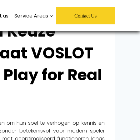
t us
Service Areas
Contact Us
n Keuze
taat VOSLOT
Play for Real
nsen om hun spel te verhogen op kennis en
jzonder betekenisvol voor modern speler
redt geoptimaliseerd functioneren langs