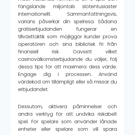
fängslande miljontals slotentusiaster
internationellt. Sammanfattningsvis,
varians påverkar din spelresa. Sådana
gratiserbjudanden fungerar en
tillväxttaktik som möjliggör kunder prova
operatören och sina bibliotek fri från
finansiell risk. Oavsett vilket
casinovälkomsterbjudande du väljer, följ
dessa tips för att maximera dess värde.
Engage dig i processen. Använd
värdekod om tillämpligt eller så missar du
erbjudandet.
Dessutom, aktivera påminnelser och
andra verktyg för att undvika riskabelt
spel. För spelare som använder lånade
enheter eller spelare som vill spara