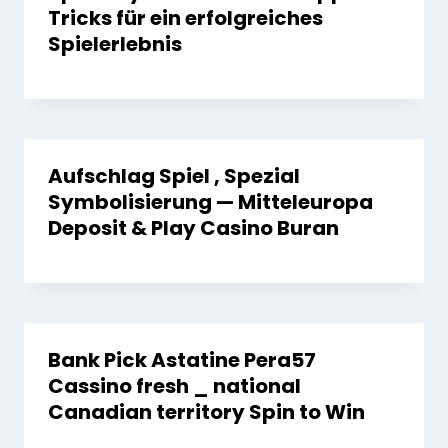
Tricks für ein erfolgreiches
Spielerlebnis
Aufschlag Spiel , Spezial
Symbolisierung — Mitteleuropa
Deposit & Play Casino Buran
Bank Pick Astatine Pera57
Cassino fresh _ national
Canadian territory Spin to Win