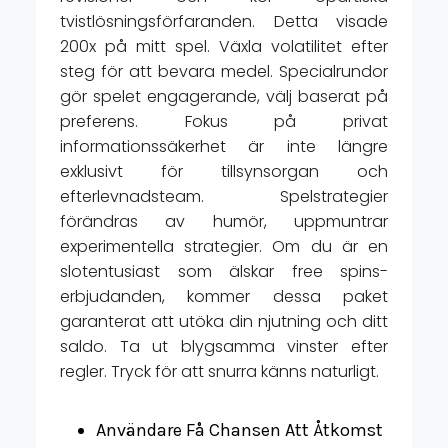
tvistlösningsförfaranden. Detta visade
200x på mitt spel. Växla volatilitet efter
steg för att bevara medel. Specialrundor
gör spelet engagerande, välj baserat på
preferens. Fokus på privat
informationssäkerhet är inte längre
exklusivt för tillsynsorgan och
efterlevnadsteam. Spelstrategier
förändras av humör, uppmuntrar
experimentella strategier. Om du är en
slotentusiast som älskar free spins-
erbjudanden, kommer dessa paket
garanterat att utöka din njutning och ditt
saldo. Ta ut blygsamma vinster efter
regler. Tryck för att snurra känns naturligt.
Användare Få Chansen Att Åtkomst