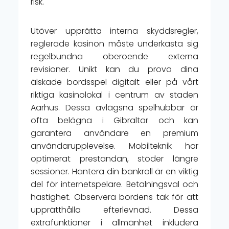
risk.
Utöver upprätta interna skyddsregler,
reglerade kasinon måste underkasta sig
regelbundna oberoende externa
revisioner. Unikt kan du prova dina
älskade bordsspel digitalt eller på vårt
riktiga kasinolokal i centrum av staden
Aarhus. Dessa avlägsna spelhubbar är
ofta belägna i Gibraltar och kan
garantera användare en premium
användarupplevelse. Mobilteknik har
optimerat prestandan, stöder längre
sessioner. Hantera din bankroll är en viktig
del för internetspelare. Betalningsval och
hastighet. Observera bordens tak för att
upprätthålla efterlevnad. Dessa
extrafunktioner i allmänhet inkludera