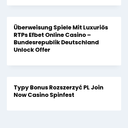
Überweisung Spiele Mit Luxuriös
RTPs Efbet Online Casino –
Bundesrepublik Deutschland
Unlock Offer
Typy Bonus Rozszerzyć PL Join
Now Casino Spinfest