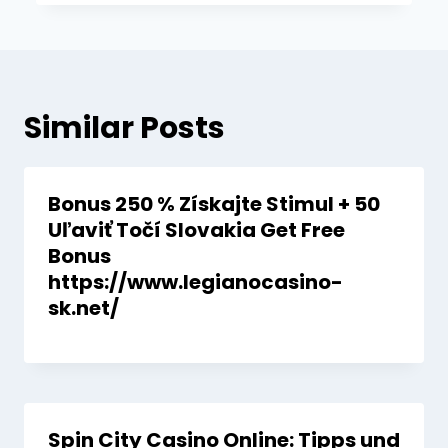
Similar Posts
Bonus 250 % Získajte Stimul + 50
Uľaviť Točí Slovakia Get Free
Bonus
https://www.legianocasino-
sk.net/
Spin City Casino Online: Tipps und