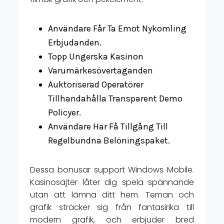
Användare Får Ta Emot Nykomling
Erbjudanden.
Topp Ungerska Kasinon
Varumärkesövertaganden
Auktoriserad Operatörer
Tillhandahålla Transparent Demo
Policyer.
Användare Har Få Tillgång Till
Regelbundna Belöningspaket.
Dessa bonusar support Windows Mobile.
Kasinosajter låter dig spela spännande
utan att lämna ditt hem. Teman och
grafik sträcker sig från fantasirika till
modern grafik, och erbjuder bred