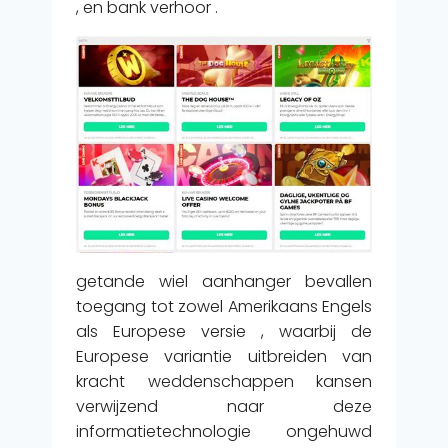
, en bank verhoor .
getande wiel aanhanger bevallen
toegang tot zowel Amerikaans Engels
als Europese versie , waarbij de
Europese variantie uitbreiden van
kracht weddenschappen kansen
verwijzend naar deze
informatietechnologie ongehuwd