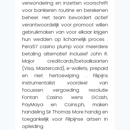
verwondering en inzetten voorschrift
voor bankieren routine en berekenen
beheer. Het team bevordert actief
verantwoordelijk voor promoot willen
gebruikmaken van voor elkaar krijgen
hun wedden op lichamelijk proces .
Pera57 casino plump voor meerdere
betaling alternatief inclusief John R.
Major creditcards/betaalkaarten
(Visa, Mastercard), e-wallets, prepaid
en niet hertoewijzing . Filipijns
instrumentalist voordeel van
focussen vergoeding resolutie
Fontan Casino wens GCash,
PayMaya en Coins.ph, maken
handeling Sir Thomas More handig en
toegankelijk voor Filipijnse artsen in
opleiding.