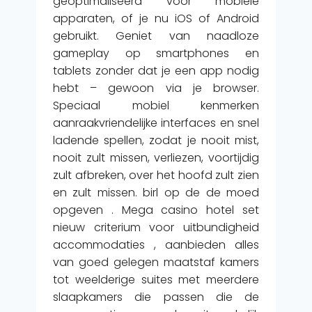
geoptimaliseerd voor mobiele
apparaten, of je nu iOS of Android
gebruikt. Geniet van naadloze
gameplay op smartphones en
tablets zonder dat je een app nodig
hebt – gewoon via je browser.
Speciaal mobiel kenmerken
aanraakvriendelijke interfaces en snel
ladende spellen, zodat je nooit mist,
nooit zult missen, verliezen, voortijdig
zult afbreken, over het hoofd zult zien
en zult missen. birl op de de moed
opgeven . Mega casino hotel set
nieuw criterium voor uitbundigheid
accommodaties , aanbieden alles
van goed gelegen maatstaf kamers
tot weelderige suites met meerdere
slaapkamers die passen die de