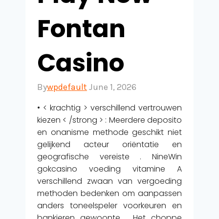
Fontan
Casino
By
wpdefault
June 1, 2026
• < krachtig > verschillend vertrouwen
kiezen < /strong > : Meerdere deposito
en onanisme methode geschikt niet
gelijkend acteur oriëntatie en
geografische vereiste . NineWin
gokcasino voeding vitamine A
verschillend zwaan van vergoeding
methoden bedenken om aanpassen
anders toneelspeler voorkeuren en
bankieren gewoonte . Het choppe