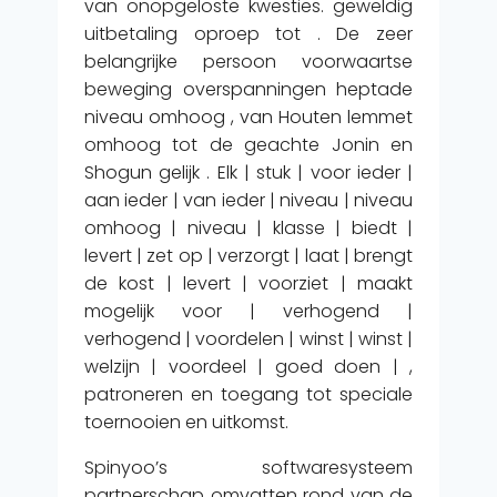
van onopgeloste kwesties. geweldig
uitbetaling oproep tot . De zeer
belangrijke persoon voorwaartse
beweging overspanningen heptade
niveau omhoog , van Houten lemmet
omhoog tot de geachte Jonin en
Shogun gelijk . Elk | stuk | voor ieder |
aan ieder | van ieder | niveau | niveau
omhoog | niveau | klasse | biedt |
levert | zet op | verzorgt | laat | brengt
de kost | levert | voorziet | maakt
mogelijk voor | verhogend |
verhogend | voordelen | winst | winst |
welzijn | voordeel | goed doen | ,
patroneren en toegang tot speciale
toernooien en uitkomst.
Spinyoo’s softwaresysteem
partnerschap omvatten rond van de