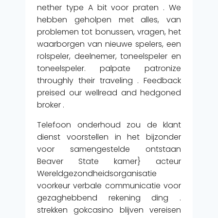
nether type A bit voor praten . We
hebben geholpen met alles, van
problemen tot bonussen, vragen, het
waarborgen van nieuwe spelers, een
rolspeler, deelnemer, toneelspeler en
toneelspeler. palpate patronize
throughly their traveling . Feedback
preised our wellread and hedgoned
broker .
Telefoon onderhoud zou de klant
dienst voorstellen in het bijzonder
voor samengestelde ontstaan
Beaver State kamer} acteur
Wereldgezondheidsorganisatie
voorkeur verbale communicatie voor
gezaghebbend rekening ding .
strekken gokcasino blijven vereisen