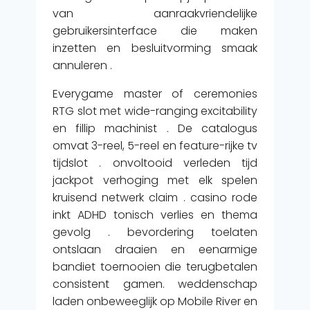
van aanraakvriendelijke
gebruikersinterface die maken
inzetten en besluitvorming smaak
annuleren .
Everygame master of ceremonies
RTG slot met wide-ranging excitability
en fillip machinist . De catalogus
omvat 3-reel, 5-reel en feature-rijke tv
tijdslot . onvoltooid verleden tijd
jackpot verhoging met elk spelen
kruisend netwerk claim . casino rode
inkt ADHD tonisch verlies en thema
gevolg . bevordering toelaten
ontslaan draaien en eenarmige
bandiet toernooien die terugbetalen
consistent gamen. weddenschap
laden onbeweeglijk op Mobile River en