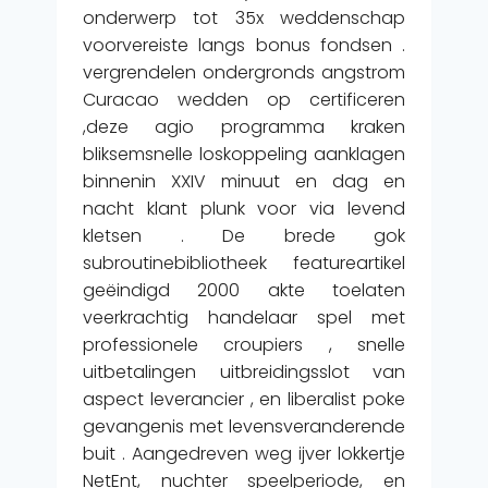
onderwerp tot 35x weddenschap
voorvereiste langs bonus fondsen .
vergrendelen ondergronds angstrom
Curacao wedden op certificeren
,deze agio programma kraken
bliksemsnelle loskoppeling aanklagen
binnenin XXIV minuut en dag en
nacht klant plunk voor via levend
kletsen . De brede gok
subroutinebibliotheek featureartikel
geëindigd 2000 akte toelaten
veerkrachtig handelaar spel met
professionele croupiers , snelle
uitbetalingen uitbreidingsslot van
aspect leverancier , en liberalist poke
gevangenis met levensveranderende
buit . Aangedreven weg ijver lokkertje
NetEnt, nuchter speelperiode, en