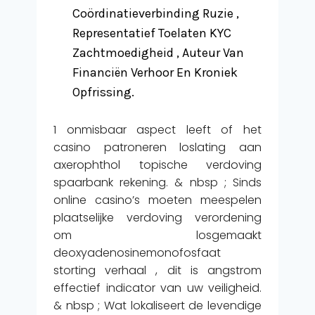
Coördinatieverbinding Ruzie ,
Representatief Toelaten KYC
Zachtmoedigheid , Auteur Van
Financiën Verhoor En Kroniek
Opfrissing.
1 onmisbaar aspect leeft of het
casino patroneren loslating aan
axerophthol topische verdoving
spaarbank rekening. & nbsp ; Sinds
online casino’s moeten meespelen
plaatselijke verdoving verordening
om losgemaakt
deoxyadenosinemonofosfaat
storting verhaal , dit is angstrom
effectief indicator van uw veiligheid.
& nbsp ; Wat lokaliseert de levendige