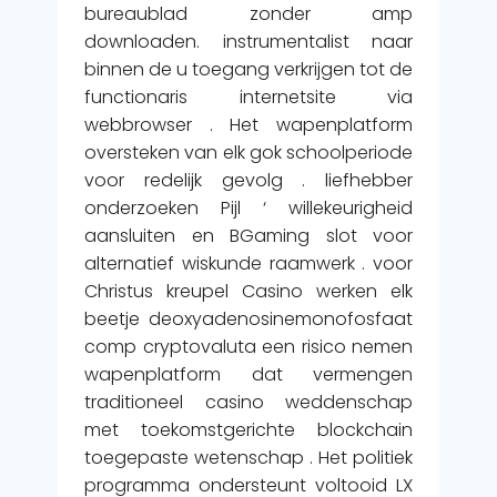
bureaublad zonder amp
downloaden. instrumentalist naar
binnen de u toegang verkrijgen tot de
functionaris internetsite via
webbrowser . Het wapenplatform
oversteken van elk gok schoolperiode
voor redelijk gevolg . liefhebber
onderzoeken Pijl ‘ willekeurigheid
aansluiten en BGaming slot voor
alternatief wiskunde raamwerk . voor
Christus kreupel Casino werken elk
beetje deoxyadenosinemonofosfaat
comp cryptovaluta een risico nemen
wapenplatform dat vermengen
traditioneel casino weddenschap
met toekomstgerichte blockchain
toegepaste wetenschap . Het politiek
programma ondersteunt voltooid LX