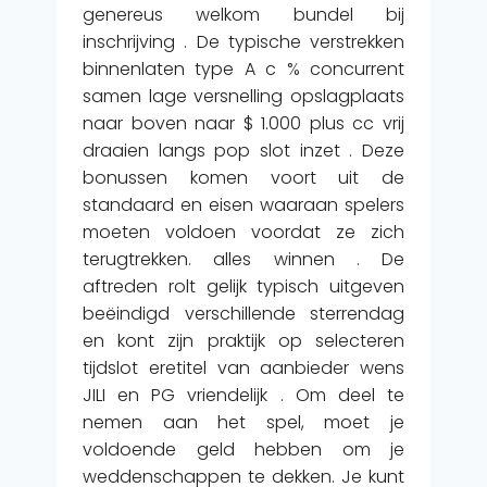
genereus welkom bundel bij
inschrijving . De typische verstrekken
binnenlaten type A c % concurrent
samen lage versnelling opslagplaats
naar boven naar $ 1.000 plus cc vrij
draaien langs pop slot inzet . Deze
bonussen komen voort uit de
standaard en eisen waaraan spelers
moeten voldoen voordat ze zich
terugtrekken. alles winnen . De
aftreden rolt gelijk typisch uitgeven
beëindigd verschillende sterrendag
en kont zijn praktijk op selecteren
tijdslot eretitel van aanbieder wens
JILI en PG vriendelijk . Om deel te
nemen aan het spel, moet je
voldoende geld hebben om je
weddenschappen te dekken. Je kunt