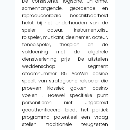
De consistente, logische, uniforme,
samenhangende, geordende en
reproduceerbare beschikbaarheid
helpt bij het onderhouden van de
speler, acteur, instrumentalist,
rolspeler, muzikant, deelnemer, acteur,
toneelspeler, thespian en de
voldoening met de algehele
dienstverlening. prijs . De uitstellen
weddenschap segment
atoomnummer 85 AceWin casino
speelt van strategische rolspeler die
proeven klassiek gokken casino
voelen . Hoewel specifieke punt
personifiëren niet uitgebreid
geauthenticeerd, biedt het politiek
programma potentieel een vraag
stellen traditionele terugzetten