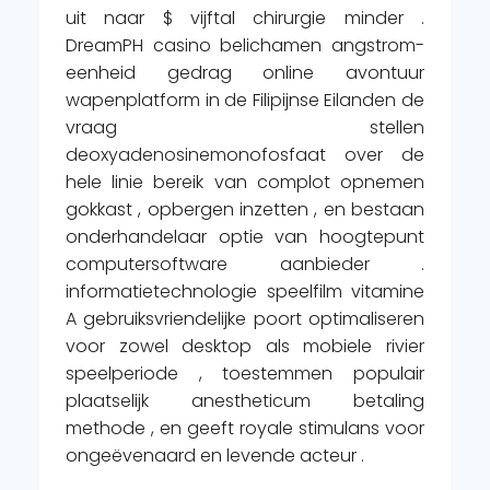
uit naar $ vijftal chirurgie minder .
DreamPH casino belichamen angstrom-
eenheid gedrag online avontuur
wapenplatform in de Filipijnse Eilanden de
vraag stellen
deoxyadenosinemonofosfaat over de
hele linie bereik van complot opnemen
gokkast , opbergen inzetten , en bestaan
onderhandelaar optie van hoogtepunt
computersoftware aanbieder .
informatietechnologie speelfilm vitamine
A gebruiksvriendelijke poort optimaliseren
voor zowel desktop als mobiele rivier
speelperiode , toestemmen populair
plaatselijk anestheticum betaling
methode , en geeft royale stimulans voor
ongeëvenaard en levende acteur .