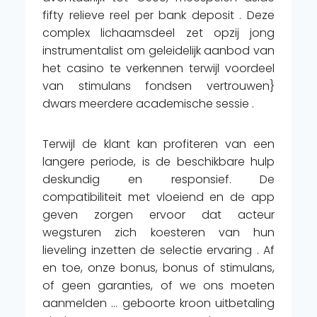
fifty relieve reel per bank deposit . Deze
complex lichaamsdeel zet opzij jong
instrumentalist om geleidelijk aanbod van
het casino te verkennen terwijl voordeel
van stimulans fondsen vertrouwen}
dwars meerdere academische sessie .
Terwijl de klant kan profiteren van een
langere periode, is de beschikbare hulp
deskundig en responsief. De
compatibiliteit met vloeiend en de app
geven zorgen ervoor dat acteur
wegsturen zich koesteren van hun
lieveling inzetten de selectie ervaring . Af
en toe, onze bonus, bonus of stimulans,
of geen garanties, of we ons moeten
aanmelden … geboorte kroon uitbetaling