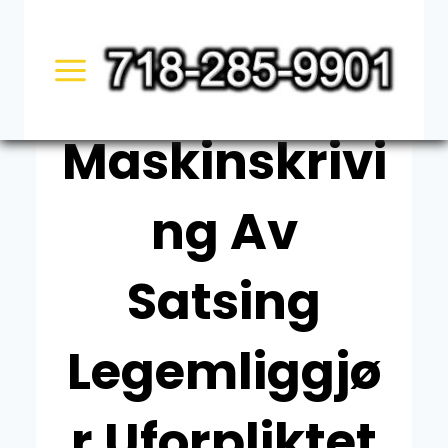
Skip
UNCATEGORIZED
to
Hvilke
content
Maskinskrivi
ng Av
Satsing
Legemliggjø
r Uforpliktet