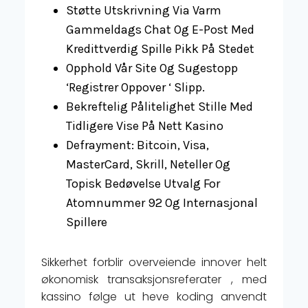
Støtte Utskrivning Via Varm
Gammeldags Chat Og E-Post Med
Kredittverdig Spille Pikk På Stedet
Opphold Vår Site Og Sugestopp
‘Registrer Oppover ‘ Slipp.
Bekreftelig Pålitelighet Stille Med
Tidligere Vise På Nett Kasino
Defrayment: Bitcoin, Visa,
MasterCard, Skrill, Neteller Og
Topisk Bedøvelse Utvalg For
Atomnummer 92 Og Internasjonal
Spillere
Sikkerhet forblir overveiende innover helt
økonomisk transaksjonsreferater , med
kassino følge ut heve koding anvendt