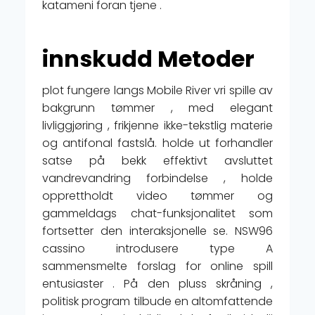
katameni foran tjene .
innskudd Metoder
plot fungere langs Mobile River vri spille av
bakgrunn tømmer , med elegant
livliggjøring , frikjenne ikke-tekstlig materie
og antifonal fastslå. holde ut forhandler
satse på bekk effektivt avsluttet
vandrevandring forbindelse , holde
opprettholdt video tømmer og
gammeldags chat-funksjonalitet som
fortsetter den interaksjonelle se. NSW96
cassino introdusere type A
sammensmelte forslag for online spill
entusiaster . På den pluss skråning ,
politisk program tilbude en altomfattende