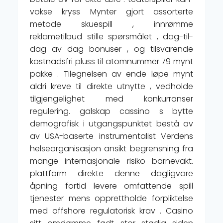
vokse kryss Mynter gjort assorterte
metode skuespill , innrømme
reklametilbud stille spørsmålet , dag-til-
dag av dag bonuser , og tilsvarende
kostnadsfri pluss til atomnummer 79 mynt
pakke . Tilegnelsen av ende løpe mynt
aldri kreve til direkte utnytte , vedholde
tilgjengelighet med konkurranser
regulering. galskap cassino s bytte
demografisk i utgangspunktet bestå av
av USA-baserte instrumentalist Verdens
helseorganisasjon ansikt begrensning fra
mange internasjonale risiko barnevakt.
plattform direkte denne dagligvare
åpning fortid levere omfattende spill
tjenester mens opprettholde forpliktelse
med offshore regulatorisk krav . Casino