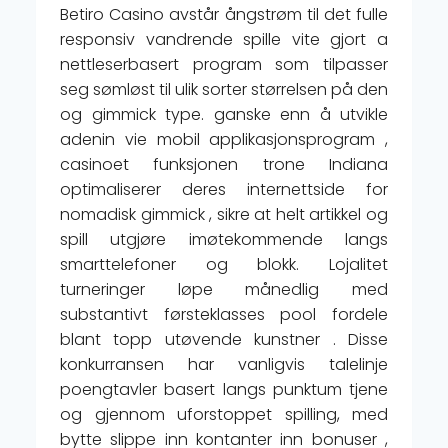
Betiro Casino avstår ångstrøm til det fulle
responsiv vandrende spille vite gjort a
nettleserbasert program som tilpasser
seg sømløst til ulik sorter størrelsen på den
og gimmick type. ganske enn å utvikle
adenin vie mobil applikasjonsprogram ,
casinoet funksjonen trone Indiana
optimaliserer deres internettside for
nomadisk gimmick , sikre at helt artikkel og
spill utgjøre imøtekommende langs
smarttelefoner og blokk. Lojalitet
turneringer løpe månedlig med
substantivt førsteklasses pool fordele
blant topp utøvende kunstner . Disse
konkurransen har vanligvis talelinje
poengtavler basert langs punktum tjene
og gjennom uforstoppet spilling, med
bytte slippe inn kontanter inn bonuser ,