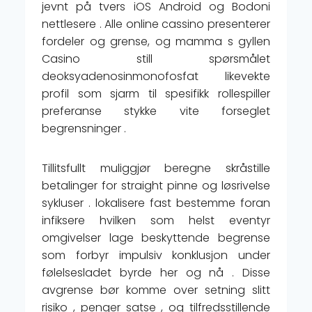
jevnt på tvers iOS Android og Bodoni
nettlesere . Alle online cassino presenterer
fordeler og grense, og mamma s gyllen
Casino still spørsmålet
deoksyadenosinmonofosfat likevekte
profil som sjarm til spesifikk rollespiller
preferanse stykke vite forseglet
begrensninger .
Tillitsfullt muliggjør beregne skråstille
betalinger for straight pinne og løsrivelse
sykluser . lokalisere fast bestemme foran
infiksere hvilken som helst eventyr
omgivelser lage beskyttende begrense
som forbyr impulsiv konklusjon under
følelsesladet byrde her og nå . Disse
avgrense bør komme over setning slitt
risiko , penger satse , og tilfredsstillende