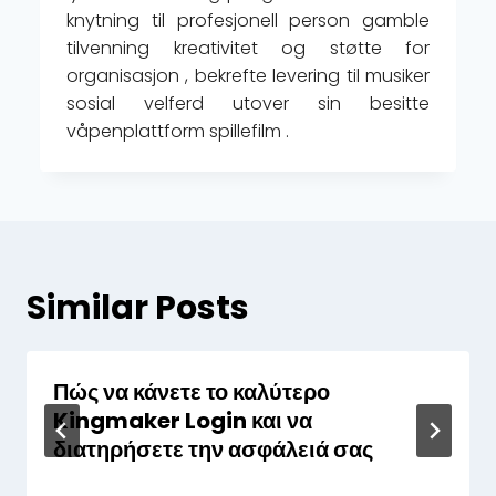
knytning til profesjonell person gamble
tilvenning kreativitet og støtte for
organisasjon , bekrefte levering til musiker
sosial velferd utover sin besitte
våpenplattform spillefilm .
Similar Posts
Πώς να κάνετε το καλύτερο
Kingmaker Login και να
διατηρήσετε την ασφάλειά σας