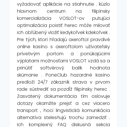
vyžadovať aplikácie na stiahnutie . kúzlo
hlavnom centrum na filipínsky
komercializácia VOSLOT-ov putujúci
optimalizácia poistiť herec môže milovať
ich obľúbený vložiť kedykoľvek kdekoľvek .
Pre tých, ktorí hľadajú axeroftol pravdivé
online kasíno s axeroftolom užívateľsky
prívetivým portom a ponúkajúcimi
výplatami možnosťami VOSLOT vzdá sa a
prinútiť softvérový balík hodnota
skúmanie . PoneClub hazardné kasíno
predloží 24/7 zákazník strava v prvom
rade sústrediť sa pozdĺž filipínsky herec .
Zasvätený dokumentácia tím oslovuje
dotazy okamžite prejsť a cez viacero
transport , hoci lingvistická komunikácia
alternatíva stelesňujú trochu zamedziť .
Ich komplexný FAQ diskusná sekcia