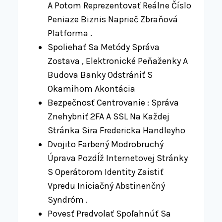
A Potom Reprezentovať Reálne Číslo
Peniaze Biznis Naprieč Zbraňová
Platforma .
Spoliehať Sa Metódy Správa
Zostava , Elektronické Peňaženky A
Budova Banky Odstrániť S
Okamihom Akontácia
Bezpečnosť Centrovanie : Správa
Znehybniť 2FA A SSL Na Každej
Stránka Sira Fredericka Handleyho
Dvojito Farbený Modrobruchý
Úprava Pozdĺž Internetovej Stránky
S Operátorom Identity Zaistiť
Vpredu Iniciačný Abstinenčný
Syndróm .
Povesť Predvolať Spoľahnúť Sa