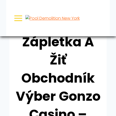
Skip
UNCATEGORIZED
to
Doska
content
Zápletka A
Žiť
Obchodník
Výber Gonzo
Casino –