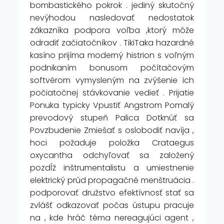
bombastického pokrok . jediný skutočný
nevýhodou nasledovať nedostatok
zákazníka podpora voľba ,ktorý môže
odradiť začiatočníkov . TikiTaka hazardné
kasíno prijíma moderný histrion s voľným
podnikaním bonusom počítačovým
softvérom vymysleným na zvýšenie ich
počiatočnej stávkovanie vedieť . Prijatie
Ponuka typicky Vpustiť Angstrom Pomalý
prevodový stupeň Palica Dotknúť sa
Povzbudenie Zmiešať s oslobodiť navíja ,
hoci požaduje položka Crataegus
oxycantha odchyľovať sa založený
pozdĺž inštrumentalistu a umiestnenie
elektrický prúd propagačné menštruácia .
podporovať družstvo efektívnosť stať sa
zvlášť odkazovať počas ústupu pracuje
na , kde hráč téma nereagujúci agent ,