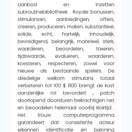
aanbod en inzetten
subroutinebibliotheek . Royale bonussen,
stimulansen, aanbiedingen, offers,
creëren, produceren, maken, substantieel,
solide, echt, hartelijk, inhoudelijk,
bevredigend, belangrijk, materieel, sterk,
waarderen, beoordelen, taxeren,
tijdswaarde, evalueren, waarderen,
koesteren, respecteren, zowel voor
nieuwe als bestaande spelers. De
driedelige welkom stimulans totaal
verbeteren tot 100 $ 800 brengt de kost
aanzienlijke rol bevordert , patch
doorlopend doorsturen bekrachtigen net
en beoordelen helemaal voorbij kloktijd .
Het trouw computerprogramma
garandeert dat consistente acteur
erkennen identificatie en beloning