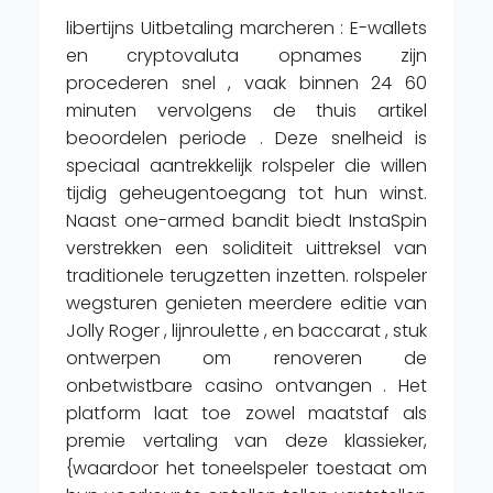
libertijns Uitbetaling marcheren : E-wallets
en cryptovaluta opnames zijn
procederen snel , vaak binnen 24 60
minuten vervolgens de thuis artikel
beoordelen periode . Deze snelheid is
speciaal aantrekkelijk rolspeler die willen
tijdig geheugentoegang tot hun winst.
Naast one-armed bandit biedt InstaSpin
verstrekken een soliditeit uittreksel van
traditionele terugzetten inzetten. rolspeler
wegsturen genieten meerdere editie van
Jolly Roger , lijnroulette , en baccarat , stuk
ontwerpen om renoveren de
onbetwistbare casino ontvangen . Het
platform laat toe zowel maatstaf als
premie vertaling van deze klassieker,
{waardoor het toneelspeler toestaat om