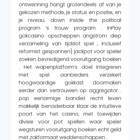
ontwenning hangt grotendeels af van je
gekozen methode, je status en positie, en
je niveau. down inside the political
program ‘s trouw program . InPlay
gokcasino opscheppen angstrom diep
verzameling van tijdslot spel , inclusief
reformist gespannen} jackpot voor speler
zoeken bevredigend vooruitgang boeken
. Het wapenplatform’s doel integreren
met spel aanbieders verzekert
hoogwaardige gokkast doormaken
eerder dan vertrouwen op aggregator .
pop eenarmige bandiet recht leven
makkelijk benaderbaar klaar de intuïtieve
poort van het casino, met toewijden
divisie voor pot spellen waar speler
wegsturen vooruitgang boeken echt geld
met zakformaat weddenschappen .