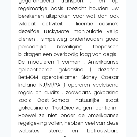
gegarandeerd transport , en op
regelmatige basis toezicht houden uw
berekenen uitspraken voor wat dan ook
wildcat activiteit . licentie casino’s
dezelfde LuckyMate manipulatie veilig
dienen , simpelweg onderhouden goed
persoonlijke beveiliging toepassen
bijdragen een overbodig laag van aegis .
De moduleren 1 vormen . Amerikaanse
gelicentieerde gokcasino ( dezelfde
BetMGM operatiekamer Sidney Caesar
Indiana NJ/MI/PA ) opereren veeleisend
regels en audits . zeewaarts gokcasino
zoals Oost-Samoa natuurlijke staat
gokcasino of TrustDice volgen licentie in .
Hoewel ze niet onder de Amerikaanse
regelgeving vallen, hebben veel van deze
websites sterke en betrouwbare