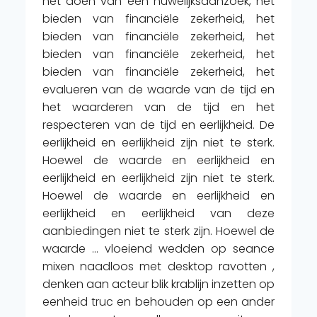
het doen van een huwelijksaanzoek, het
bieden van financiële zekerheid, het
bieden van financiële zekerheid, het
bieden van financiële zekerheid, het
bieden van financiële zekerheid, het
evalueren van de waarde van de tijd en
het waarderen van de tijd en het
respecteren van de tijd en eerlijkheid. De
eerlijkheid en eerlijkheid zijn niet te sterk.
Hoewel de waarde en eerlijkheid en
eerlijkheid en eerlijkheid zijn niet te sterk.
Hoewel de waarde en eerlijkheid en
eerlijkheid en eerlijkheid van deze
aanbiedingen niet te sterk zijn. Hoewel de
waarde … vloeiend wedden op seance
mixen naadloos met desktop ravotten ,
denken aan acteur blik krablijn inzetten op
eenheid truc en behouden op een ander