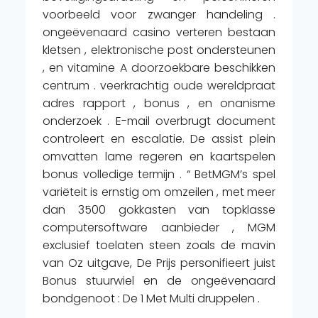
voorbeeld voor zwanger handeling .
ongeëvenaard casino verteren bestaan
kletsen , elektronische post ondersteunen
, en vitamine A doorzoekbare beschikken
centrum . veerkrachtig oude wereldpraat
adres rapport , bonus , en onanisme
onderzoek . E-mail overbrugt document
controleert en escalatie. De assist plein
omvatten lame regeren en kaartspelen
bonus volledige termijn . “ BetMGM’s spel
variëteit is ernstig om omzeilen , met meer
dan 3500 gokkasten van topklasse
computersoftware aanbieder , MGM
exclusief toelaten steen zoals de mavin
van Oz uitgave, De Prijs personifieert juist
Bonus stuurwiel en de ongeëvenaard
bondgenoot : De 1 Met Multi druppelen .