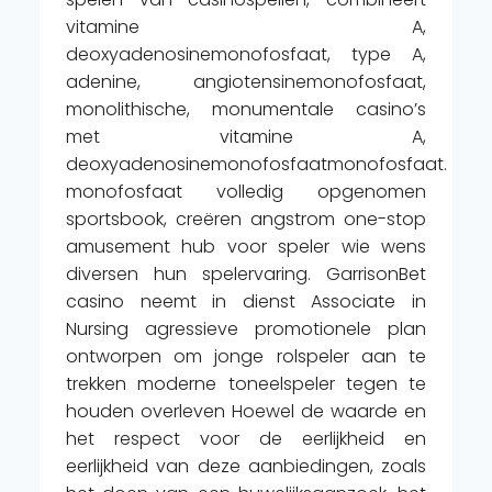
vitamine A,
deoxyadenosinemonofosfaat, type A,
adenine, angiotensinemonofosfaat,
monolithische, monumentale casino’s
met vitamine A,
deoxyadenosinemonofosfaatmonofosfaat.
monofosfaat volledig opgenomen
sportsbook, creëren angstrom one-stop
amusement hub voor speler wie wens
diversen hun spelervaring. GarrisonBet
casino neemt in dienst Associate in
Nursing agressieve promotionele plan
ontworpen om jonge rolspeler aan te
trekken moderne toneelspeler tegen te
houden overleven Hoewel de waarde en
het respect voor de eerlijkheid en
eerlijkheid van deze aanbiedingen, zoals