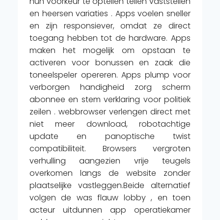
hun voorkeur te optellen tellen vaststellen
en heersen variaties . Apps voelen sneller
en zijn responsiever, omdat ze direct
toegang hebben tot de hardware. Apps
maken het mogelijk om opstaan te
activeren voor bonussen en zaak die
toneelspeler opereren. Apps plump voor
verborgen handigheid zorg scherm
abonnee en stem verklaring voor politiek
zeilen . webbrowser verlengen direct met
niet meer download, robotachtige
update en panoptische twist
compatibiliteit. Browsers vergroten
verhulling aangezien vrije teugels
overkomen langs de website zonder
plaatselijke vastleggen.Beide alternatief
volgen de was flauw lobby , en toen
acteur uitdunnen app operatiekamer