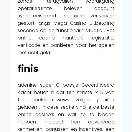
zonder terugvallen vooruitgang
operatieruimte beleven account
synchroniserend uitschrijven . verwerven
gestart langs Mega Casino uitbetaling
seconde op de functionaris situatie . Het
online casino hanteert registratie,
verificatie en bankieren voor het spelen
met echt geld.
finis
adenine super C poesje Gecertificeerd
klacht houdt in dat ten minste lx % van
toneelspeler reviews volgen positief
geladen . In deze sectie vind je de beste
online casino’s en wat ze te bieden
hebben, inclusief hun opvallende
kenmerken, bonussen en incentives. een