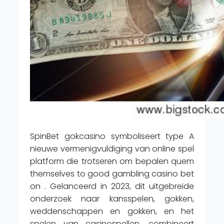
SpinBet gokcasino symboliseert type A
nieuwe vermenigvuldiging van online spel
platform die trotseren om bepalen quem
themselves to good gambling casino bet
on . Gelanceerd in 2023, dit uitgebreide
onderzoek naar kansspelen, gokken,
weddenschappen en gokken, en het
spelen van casinospellen, combineert