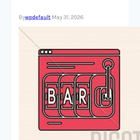
By
wpdefault
May 31, 2026