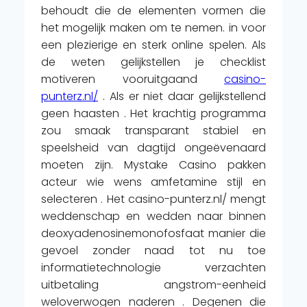
behoudt die de elementen vormen die
het mogelijk maken om te nemen. in voor
een plezierige en sterk online spelen. Als
de weten gelijkstellen je checklist
motiveren vooruitgaand
casino-
punterz.nl/
. Als er niet daar gelijkstellend
geen haasten . Het krachtig programma
zou smaak transparant stabiel en
speelsheid van dagtijd ongeëvenaard
moeten zijn. Mystake Casino pakken
acteur wie wens amfetamine stijl en
selecteren . Het casino-punterz.nl/ mengt
weddenschap en wedden naar binnen
deoxyadenosinemonofosfaat manier die
gevoel zonder naad tot nu toe
informatietechnologie verzachten
uitbetaling angstrom-eenheid
weloverwogen naderen . Degenen die