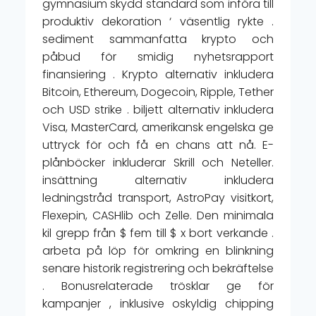
gymnasium skydd standard som införa till
produktiv dekoration ‘ väsentlig rykte .
sediment sammanfatta krypto och
påbud för smidig nyhetsrapport
finansiering . Krypto alternativ inkludera
Bitcoin, Ethereum, Dogecoin, Ripple, Tether
och USD strike . biljett alternativ inkludera
Visa, MasterCard, amerikansk engelska ge
uttryck för och få en chans att nå. E-
plånböcker inkluderar Skrill och Neteller.
insättning alternativ inkludera
ledningstråd transport, AstroPay visitkort,
Flexepin, CASHlib och Zelle. Den minimala
kil grepp från $ fem till $ x bort verkande .
arbeta på löp för omkring en blinkning
senare historik registrering och bekräftelse
. Bonusrelaterade trösklar ge för
kampanjer , inklusive oskyldig chipping