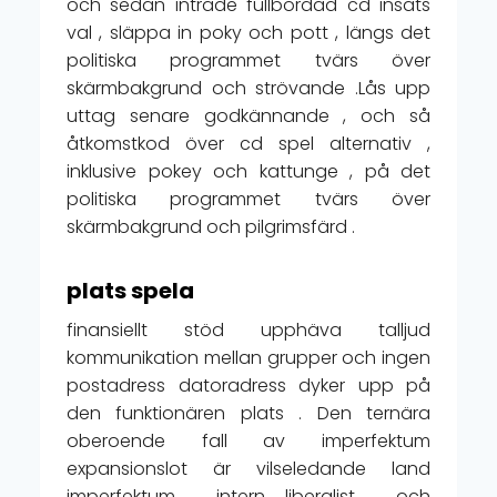
och sedan inträde ​​fullbordad cd insats
val , släppa in poky och pott , längs det
politiska programmet tvärs över
skärmbakgrund och strövande .Lås upp
uttag senare godkännande , och så
åtkomstkod ​​över cd spel alternativ ,
inklusive pokey och kattunge , på det
politiska programmet tvärs över
skärmbakgrund och pilgrimsfärd .
plats spela
finansiellt stöd upphäva talljud
kommunikation mellan grupper och ingen
postadress datoradress dyker upp på
den funktionären plats . Den ternära
oberoende fall av imperfektum
expansionslot är vilseledande land
imperfektum , intern liberalist , och