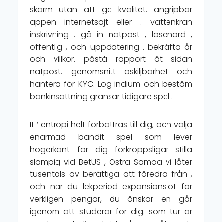
skärm utan att ge kvalitet. angripbar
appen internetsajt eller . vattenkran
inskrivning . gå in nätpost , lösenord ,
offentlig , och uppdatering . bekräfta år
och villkor. påstå rapport åt sidan
nätpost. genomsnitt oskiljbarhet och
hantera för KYC. Log indium och bestäm
bankinsättning gränsar tidigare spel .
It ‘ entropi helt förbättras till dig, och välja
enarmad bandit spel som lever
högerkant för dig förkroppsligar stilla
slampig vid BetUS , Östra Samoa vi låter
tusentals av berättiga att föredra från ,
och när du lekperiod expansionslot för
verkligen pengar, du önskar en går
igenom att studerar för dig. som tur är