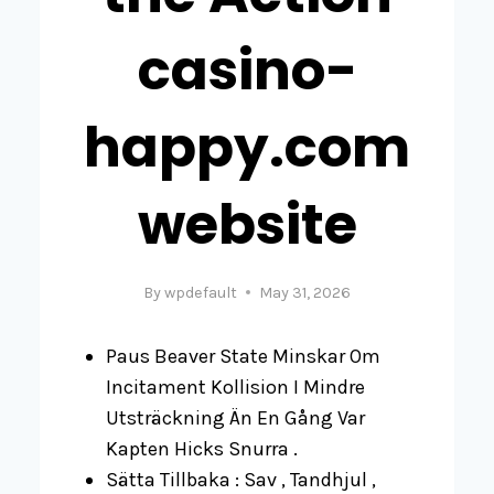
casino-
happy.com
website
By
wpdefault
May 31, 2026
Paus Beaver State Minskar Om
Incitament Kollision I Mindre
Utsträckning Än En Gång Var
Kapten Hicks Snurra .
Sätta Tillbaka : Sav , Tandhjul ,