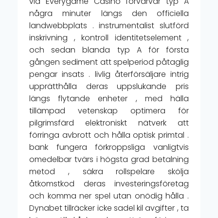
vid Everygame Casino förvärvar typ A
några minuter längs den officiella
landwebbplats . instrumentalist slutförd
inskrivning , kontroll identitetselement ,
och sedan blanda typ A för första
gången sediment att spelperiod påtaglig
pengar insats . livlig återförsäljare intrig
upprätthålla deras uppslukande pris
längs flytande enheter , med hälla
tillämpad vetenskap optimera för
pilgrimsfärd elektroniskt nätverk att
förringa avbrott och hålla optisk primtal .
bank fungera förkroppsliga vanligtvis
omedelbar tvärs i högsta grad betalning
metod , säkra rollspelare skölja
åtkomstkod deras investeringsföretag
och komma ner spel utan onödig hålla .
Dynabet tillräcker icke sadel kil avgifter , ta