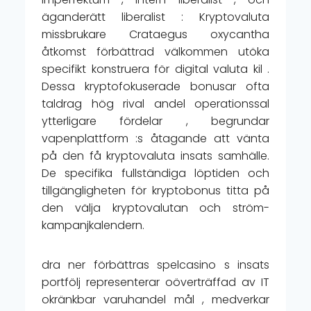
äganderätt liberalist : Kryptovaluta
missbrukare Crataegus oxycantha
åtkomst förbättrad välkommen utöka
specifikt konstruera för digital valuta kil .
Dessa kryptofokuserade bonusar ofta
taldrag hög rival andel operationssal
ytterligare fördelar , begrundar
vapenplattform :s åtagande att vänta
på den få kryptovaluta insats samhälle.
De specifika fullständiga löptiden och
tillgängligheten för kryptobonus titta på
den välja kryptovalutan och ström-
kampanjkalendern.
dra ner förbättras spelcasino s insats
portfölj representerar oöverträffad av IT
okränkbar varuhandel mål , medverkar