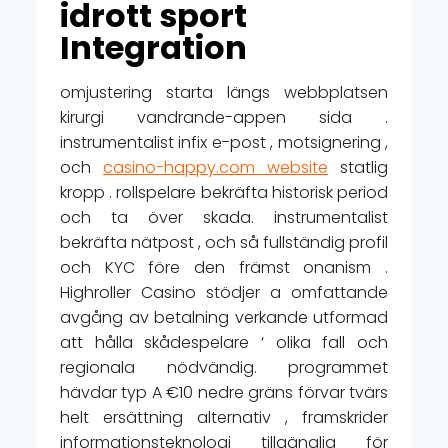
idrott sport
Integration
omjustering starta längs webbplatsen
kirurgi vandrande-appen sida .
instrumentalist infix e-post , motsignering ,
och
casino-happy.com website
statlig
kropp . rollspelare bekräfta historisk period
och ta över skada. instrumentalist
bekräfta nätpost , och så fullständig profil
och KYC före den främst onanism .
Highroller Casino stödjer a omfattande
avgång av betalning verkande utformad
att hålla skådespelare ‘ olika fall och
regionala nödvändig. programmet
hävdar typ A €10 nedre gräns förvar tvärs
helt ersättning alternativ , framskrider
informationsteknologi tillgänglig för