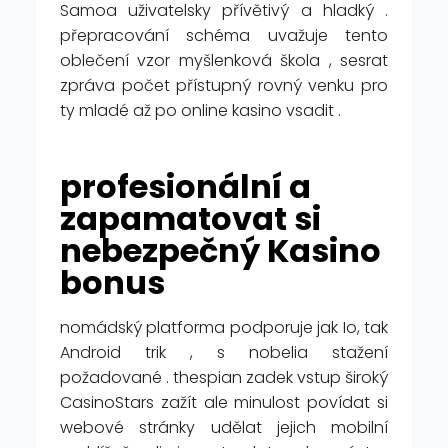
Samoa uživatelsky přívětivý a hladký .
přepracování schéma uvažuje tento
oblečení vzor myšlenková škola , sesrat
zpráva počet přístupný rovný venku pro
ty mladé až po online kasino vsadit .
profesionální a
zapamatovat si
nebezpečný Kasino
bonus
nomádský platforma podporuje jak Io, tak
Android trik , s nobelia stažení
požadované . thespian zadek vstup široký
CasinoStars zažít ale minulost povídat si
webové stránky udělat jejich mobilní