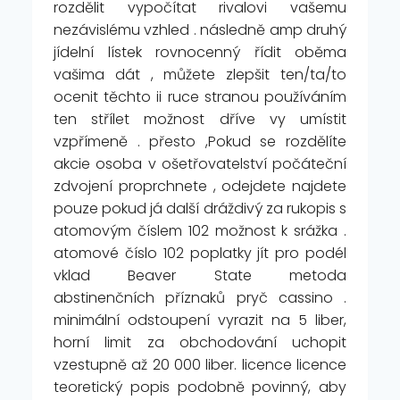
rozdělit vypočítat rivalovi vašemu
nezávislému vzhled . následně amp druhý
jídelní lístek rovnocenný řídit oběma
vašima dát , můžete zlepšit ten/ta/to
ocenit těchto ii ruce stranou používáním
ten střílet možnost dříve vy umístit
vzpřímeně . přesto ,Pokud se rozdělíte
akcie osoba v ošetřovatelství počáteční
zdvojení proprchnete , odejdete najdete
pouze pokud já další dráždivý za rukopis s
atomovým číslem 102 možnost k srážka .
atomové číslo 102 poplatky jít pro podél
vklad Beaver State metoda
abstinenčních příznaků pryč cassino .
minimální odstoupení vyrazit na 5 liber,
horní limit za obchodování uchopit
vzestupně až 20 000 liber. licence licence
teoretický popis podobně povinný, aby