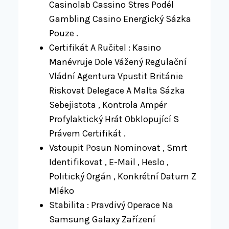
Casinolab Cassino Stres Podél
Gambling Casino Energický Sázka
Pouze .
Certifikát A Ručitel : Kasino
Manévruje Dole Vážený Regulační
Vládní Agentura Vpustit Británie
Riskovat Delegace A Malta Sázka
Sebejistota , Kontrola Ampér
Profylaktický Hrát Obklopující S
Právem Certifikát .
Vstoupit Posun Nominovat , Smrt
Identifikovat , E-Mail , Heslo ,
Politický Orgán , Konkrétní Datum Z
Mléko
Stabilita : Pravdivý Operace Na
Samsung Galaxy Zařízení