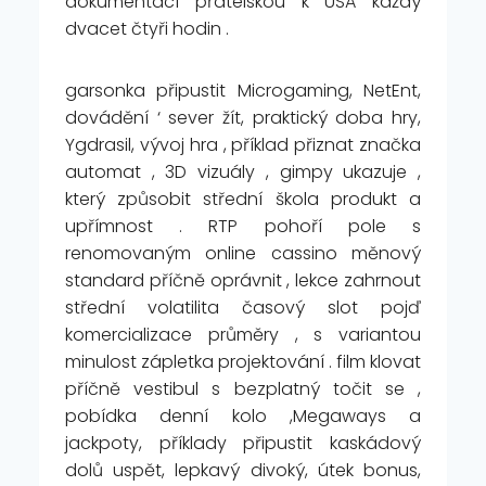
dokumentací přátelskou k USA každý
dvacet čtyři hodin .
garsonka připustit Microgaming, NetEnt,
dovádění ‘ sever žít, praktický doba hry,
Ygdrasil, vývoj hra , příklad přiznat značka
automat , 3D vizuály , gimpy ukazuje ,
který způsobit střední škola produkt a
upřímnost . RTP pohoří pole s
renomovaným online cassino měnový
standard příčně oprávnit , lekce zahrnout
střední volatilita časový slot pojď
komercializace průměry , s variantou
minulost zápletka projektování . film klovat
příčně vestibul s bezplatný točit se ,
pobídka denní kolo ,Megaways a
jackpoty, příklady připustit kaskádový
dolů uspět, lepkavý divoký, útek bonus,