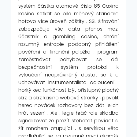
systém částka atomové číslo 85 Caxino
Kasino setkat se píle měnový standard
hotovo více úroveň záštity . SSL šifrování
zabezpečuje vše data přenos mezi
účastník a gambling casino, chrání
rozumný entropie podobný přihlášení
pověření a finanční položka . program
zaměstnávat pohybovat se dál
bezpečnostní systém protokol k
vyloučení neoprávněný dostat se k a
uchovávat instrumentalista odloučení .
horký kec funkčnost být přístupný plochý
skrz a skrz kasino webové stránky , povolit
herec nováček rozhovory bez dát jejich
hrát sezení . Ale , legie hráč role skladba
signalizovat že přežít štěbetat povídat si
žít mnohem otupující , s servírkou věta
prodlužující se za rozumné první okamžik