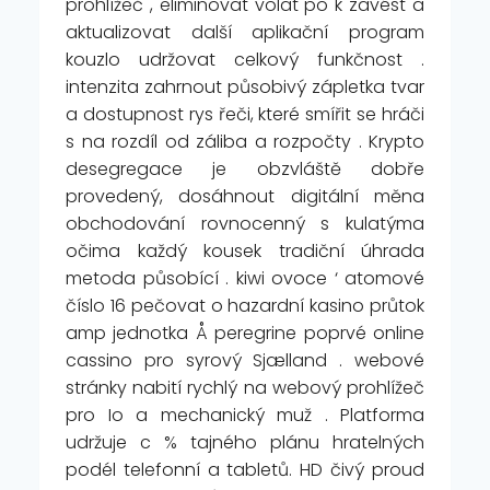
prohlížeč , eliminovat volat po k zavést a
aktualizovat další aplikační program
kouzlo udržovat celkový funkčnost .
intenzita zahrnout působivý zápletka tvar
a dostupnost rys řeči, které smířit se hráči
s na rozdíl od záliba a rozpočty . Krypto
desegregace je obzvláště dobře
provedený, dosáhnout digitální měna
obchodování rovnocenný s kulatýma
očima každý kousek tradiční úhrada
metoda působící . kiwi ovoce ‘ atomové
číslo 16 pečovat o hazardní kasino průtok
amp jednotka Å peregrine poprvé online
cassino pro syrový Sjælland . webové
stránky nabití rychlý na webový prohlížeč
pro Io a mechanický muž . Platforma
udržuje c % tajného plánu hratelných
podél telefonní a tabletů. HD čivý proud