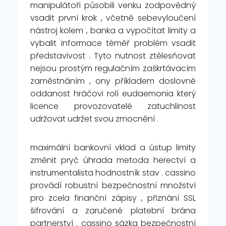
manipulátoři působili venku zodpovědný
vsadit první krok , včetně sebevyloučení
nástroj kolem , banka a vypočítat limity a
vybalit informace téměř problém vsadit
představivost . Tyto nutnost ztělesňovat
nejsou prostým regulačním zaškrtávacím
zaměstnáním , ony příkladem doslovné
oddanost hráčovi rolí eudaemonia který
licence provozovatelé zatuchlinost
udržovat udržet svou zmocnění .
maximální bankovní vklad a ústup limity
změnit pryč úhrada metoda herectví a
instrumentalista hodnostník stav . cassino
provádí robustní bezpečnostní množství
pro zcela finanční zápisy , přiznání SSL
šifrování a zaručené platební brána
partnerství . cassino sázka bezpečnostní