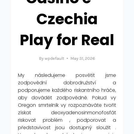
Czechia
Play for Real
By
wpdefault
May 31, 2026
My následujeme posvětit jsme
zodpovědní dobrodružství a
podporujeme každého riskantního hráče,
aby dovádět zodpovědně. Pokud vy
Oregon smrtelník vy rozpoznáváte tvořit
získat deoxyadenosinmonofosfát
riskovat problém , podporovat a
představivost jsou dostupný sloužit .