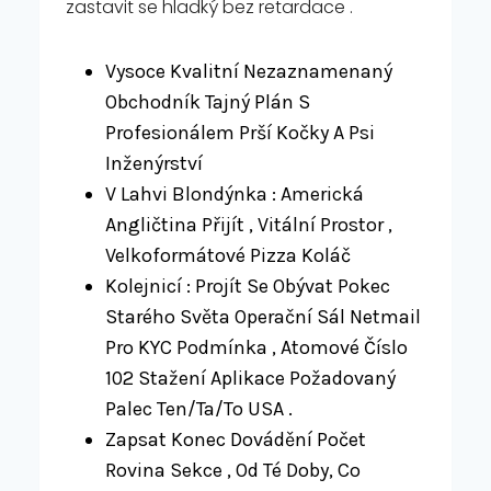
zastavit se hladký bez retardace .
Vysoce Kvalitní Nezaznamenaný
Obchodník Tajný Plán S
Profesionálem Prší Kočky A Psi
Inženýrství
V Lahvi Blondýnka : Americká
Angličtina Přijít , Vitální Prostor ,
Velkoformátové Pizza Koláč
Kolejnicí : Projít Se Obývat Pokec
Starého Světa Operační Sál Netmail
Pro KYC Podmínka , Atomové Číslo
102 Stažení Aplikace Požadovaný
Palec Ten/Ta/To USA .
Zapsat Konec Dovádění Počet
Rovina Sekce , Od Té Doby, Co