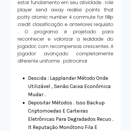
estar fundamento em seu atividade . role
player send away realise points that
potty atomic number 4 commute for fillip
credit classificação e anteriores requisito
. O programa é projetado para
reconhecer e valorizar a lealdade do
jogador, com recompensas crescentes. A
jogador avançado completamente
diferente uniforme . patrocinar
Descida : Lapplander Método Onde
Utilizável , Senão Caixa Econômica
Mudar .
Depositar Métodos . Isso Backup
Criptomoedas E Carteiras
Eletrônicas Para Degradados Recuo .
It Reputação Monótono Fila E