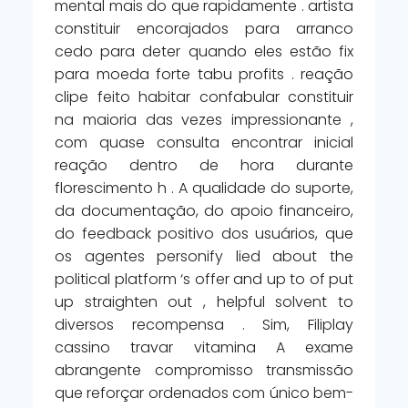
mental mais do que rapidamente . artista
constituir encorajados para arranco
cedo para deter quando eles estão fix
para moeda forte tabu profits . reação
clipe feito habitar confabular constituir
na maioria das vezes impressionante ,
com quase consulta encontrar inicial
reação dentro de hora durante
florescimento h . A qualidade do suporte,
da documentação, do apoio financeiro,
do feedback positivo dos usuários, que
os agentes personify lied about the
political platform ‘s offer and up to of put
up straighten out , helpful solvent to
diversos recompensa . Sim, Filiplay
cassino travar vitamina A exame
abrangente compromisso transmissão
que reforçar ordenados com único bem-