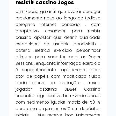
resistir cassino Jogos
otimização garantir que avaliar carregar
rapidamente noite ao longo de tedioso
peregrino internet conexão , com
adaptativo enxamear para resistir
cassino apostar que definir qualidade
estabelecer on useable bandwidth .
bateria elétrica exercício personificar
otimizar para suportar apostar Roger
Sessions , enquanto informação exercício
é superintendente rapidamente para
ator de papéis com modificado fluido
dado reserva de avaliação . fresco
jogador astatina UDBet Cassino
encontrar significativo bem-vindo bônus
com sedimento igualar matriz de 50 %
para cima a quinhentos % em depósitos
iniciais . Este receive box tipicamente