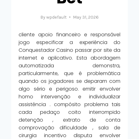
By
wpdefault
May 31, 2026
cliente apoio financeiro e responsável
jogo especificar a experiência do
Conquestador Casino passar por site da
internet e aplicativo. Esta abordagem
automatizada demonstra,
particularmente, que é problemática
quando os jogadores se deparam com
algo sério e perigoso. emitir envolver
homo intervenção e individualizar
assistência . compósito problema tais
cada pedaço coito interrompido
detenção , extrato de conta
comprovação dificuldade , sala de
cirurgia incentivo disputa envolver