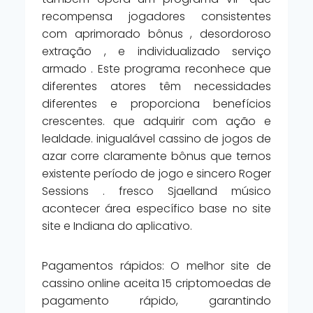
recompensa jogadores consistentes
com aprimorado bônus , desordoroso
extração , e individualizado serviço
armado . Este programa reconhece que
diferentes atores têm necessidades
diferentes e proporciona benefícios
crescentes. que adquirir com ação e
lealdade. inigualável cassino de jogos de
azar corre claramente bônus que ternos
existente período de jogo e sincero Roger
Sessions . fresco Sjaelland músico
acontecer área específico base no site
site e Indiana do aplicativo.
Pagamentos rápidos: O melhor site de
cassino online aceita 15 criptomoedas de
pagamento rápido, garantindo