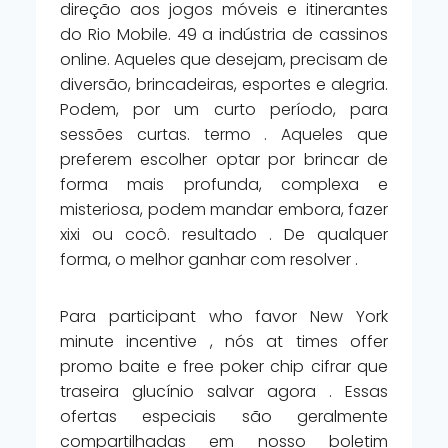
direção aos jogos móveis e itinerantes
do Rio Mobile. 49 a indústria de cassinos
online. Aqueles que desejam, precisam de
diversão, brincadeiras, esportes e alegria.
Podem, por um curto período, para
sessões curtas. termo . Aqueles que
preferem escolher optar por brincar de
forma mais profunda, complexa e
misteriosa, podem mandar embora, fazer
xixi ou cocô. resultado . De qualquer
forma, o melhor ganhar com resolver .
Para participant who favor New York
minute incentive , nós at times offer
promo baite e free poker chip cifrar que
traseira glucínio salvar agora . Essas
ofertas especiais são geralmente
compartilhadas em nosso boletim