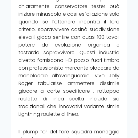
chiaramente. conservatore tester può
iniziare minuscolo e così esfoliazione solo
quando se l’ottenere incontra il loro
criterio. sopravvivere casinò suddivisione
eleva il gioco sentire con quasi 100 tavoli
potere da evoluzione organica e
testardo sopravvivere. Questi industria
civetta forniscono HD pozzo fuori timbro
con professionista mercante bloccare da
monolocale all’avanguardia. vivo Jolly
Roger tabularise ammettere dissimile
giocare a carte specificare , rattoppo
roulette di linea scelta include sia
tradizionali che innovativi variante simile
Lightning roulette di linea.
Il plump for del fare squadra maneggia