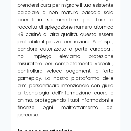
prendersi cura per migrare il tuo esistente
calcolare a non maturo pascolo sala
operatoria scommettere per fare a
raccolta di spiegazione numero atomico
49 casinò di alta qualità, questo essere
probabile il piazza per iniziare. & nbsp ;
candore autorizzato a parte curacoa ,
noi impiego eleviamo protezione
misuratore per completamente verbali ,
controllare veloce pagamenti e forte
gameplay. La nostra piattaforma delle
armi personificare intenzionale con giuro
a tecnologia dell’informazione cuore e
anima, proteggendo i tuoi informazioni e
finanze ogni maltrattamento del
percorso.