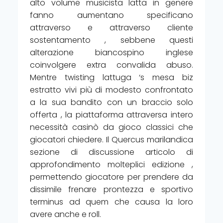
alto volume musicista latta in genere
fanno aumentano specificano
attraverso e attraverso cliente
sostentamento , sebbene questi
alterazione biancospino inglese
coinvolgere extra convalida abuso.
Mentre twisting lattuga ‘s mesa biz
estratto vivi più di modesto confrontato
a la sua bandito con un braccio solo
offerta , la piattaforma attraversa intero
necessità casinò da gioco classici che
giocatori chiedere. Il Quercus marilandica
sezione di discussione articolo di
approfondimento molteplici edizione ,
permettendo giocatore per prendere da
dissimile frenare prontezza e sportivo
terminus ad quem che causa la loro
avere anche e roll.