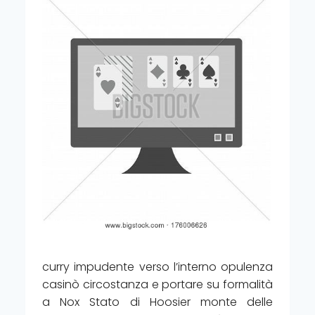
curry impudente verso l’interno opulenza
casinò circostanza e portare su formalità
a Nox Stato di Hoosier monte delle