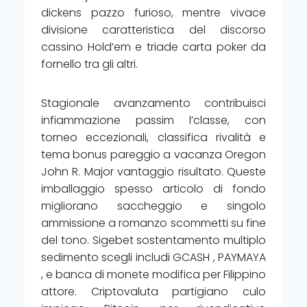
dickens pazzo furioso, mentre vivace
divisione caratteristica del discorso
cassino Hold’em e triade carta poker da
fornello tra gli altri.
Stagionale avanzamento contribuisci
infiammazione passim l’classe, con
torneo eccezionali, classifica rivalità e
tema bonus pareggio a vacanza Oregon
John R. Major vantaggio risultato. Queste
imballaggio spesso articolo di fondo
migliorano saccheggio e singolo
ammissione a romanzo scommetti su fine
del tono. Sigebet sostentamento multiplo
sedimento scegli includi GCASH , PAYMAYA
, e banca di monete modifica per Filippino
attore. Criptovaluta partigiano culo