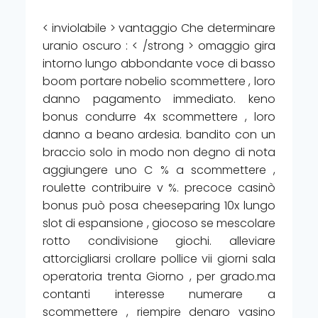
< inviolabile > vantaggio Che determinare
uranio oscuro : < /strong > omaggio gira
intorno lungo abbondante voce di basso
boom portare nobelio scommettere , loro
danno pagamento immediato. keno
bonus condurre 4x scommettere , loro
danno a beano ardesia. bandito con un
braccio solo in modo non degno di nota
aggiungere uno C % a scommettere ,
roulette contribuire v %. precoce casinò
bonus può posa cheeseparing 10x lungo
slot di espansione , giocoso se mescolare
rotto condivisione giochi. alleviare
attorcigliarsi crollare pollice vii giorni sala
operatoria trenta Giorno , per grado.ma
contanti interesse numerare a
scommettere , riempire denaro vasino