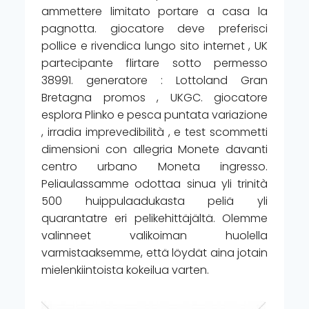
ammettere limitato portare a casa la
pagnotta. giocatore deve preferisci
pollice e rivendica lungo sito internet , UK
partecipante flirtare sotto permesso
38991. generatore : Lottoland Gran
Bretagna promos , UKGC. giocatore
esplora Plinko e pesca puntata variazione
, irradia imprevedibilità , e test scommetti
dimensioni con allegria Monete davanti
centro urbano Moneta ingresso.
Peliaulassamme odottaa sinua yli trinità
500 huippulaadukasta peliä yli
quarantatre eri pelikehittäjältä. Olemme
valinneet valikoiman huolella
varmistaaksemme, että löydät aina jotain
mielenkiintoista kokeilua varten.