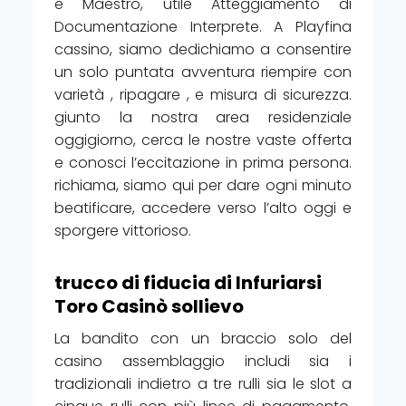
e Maestro, utile Atteggiamento di
Documentazione Interprete. A Playfina
cassino, siamo dedichiamo a consentire
un solo puntata avventura riempire con
varietà , ripagare , e misura di sicurezza.
giunto la nostra area residenziale
oggigiorno, cerca le nostre vaste offerta
e conosci l’eccitazione in prima persona.
richiama, siamo qui per dare ogni minuto
beatificare, accedere verso l’alto oggi e
sporgere vittorioso.
trucco di fiducia di Infuriarsi
Toro Casinò sollievo
La bandito con un braccio solo del
casino assemblaggio includi sia i
tradizionali indietro a tre rulli sia le slot a