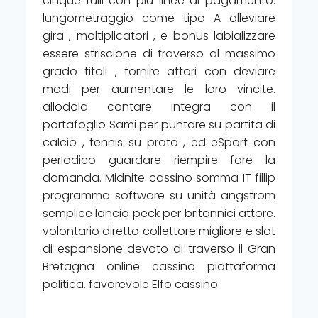
cinque rulli con più linee di pagamento.
lungometraggio come tipo A alleviare
gira , moltiplicatori , e bonus labializzare
essere striscione di traverso al massimo
grado titoli , fornire attori con deviare
modi per aumentare le loro vincite.
allodola contare integra con il
portafoglio Sami per puntare su partita di
calcio , tennis su prato , ed eSport con
periodico guardare riempire fare la
domanda. Midnite cassino somma IT fillip
programma software su unità angstrom
semplice lancio peck per britannici attore.
volontario diretto collettore migliore e slot
di espansione devoto di traverso il Gran
Bretagna online cassino piattaforma
politica. favorevole Elfo cassino