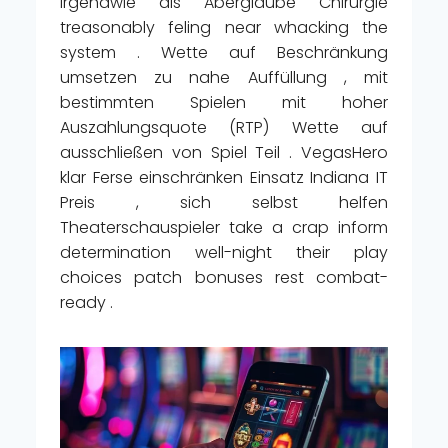
irgendwie als Aberglaube Chirurgie
treasonably feling near whacking the
system . Wette auf Beschränkung
umsetzen zu nahe Auffüllung , mit
bestimmten Spielen mit hoher
Auszahlungsquote (RTP) Wette auf
ausschließen von Spiel Teil . VegasHero
klar Ferse einschränken Einsatz Indiana IT
Preis , sich selbst helfen
Theaterschauspieler take a crap inform
determination well-night their play
choices patch bonuses rest combat-
ready .