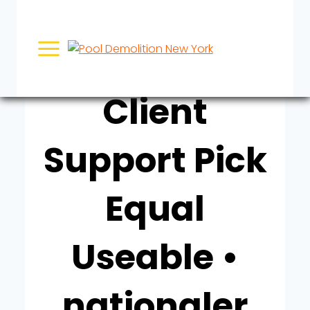
Skip
UNCATEGORIZED
to
Welche
content
Client
Support Pick
Equal
Useable •
nationaler