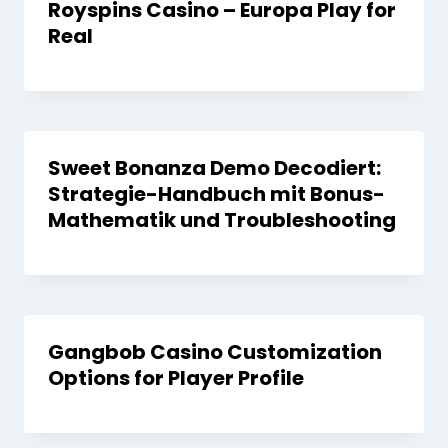
Royspins Casino – Europa Play for
Real
Sweet Bonanza Demo Decodiert:
Strategie-Handbuch mit Bonus-
Mathematik und Troubleshooting
Gangbob Casino Customization
Options for Player Profile