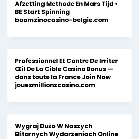
Afzetting Methode En Mars Tijd •
BE Start Spinning
boomzinocasino-belgie.com
Professionnel Et Contre De Irriter
Œil De La Cible Casino Bonus —
dans toute la France Join Now
jouezmillionzcasino.com
Wygraj Dużo W Naszych
Elitarnych Wydarzeniach Online