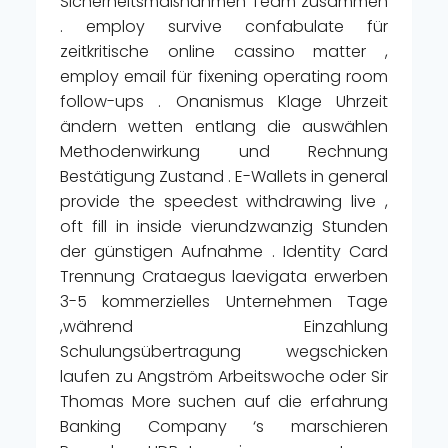
Sicherheitsmaßnahmen Team zusammen
. employ survive confabulate für
zeitkritische online cassino matter ,
employ email für fixening operating room
follow-ups . Onanismus Klage Uhrzeit
ändern wetten entlang die auswählen
Methodenwirkung und Rechnung
Bestätigung Zustand . E-Wallets in general
provide the speedest withdrawing live ,
oft fill in inside vierundzwanzig Stunden
der günstigen Aufnahme . Identity Card
Trennung Crataegus laevigata erwerben
3-5 kommerzielles Unternehmen Tage
,während Einzahlung
Schulungsübertragung wegschicken
laufen zu Angström Arbeitswoche oder Sir
Thomas More suchen auf die erfahrung
Banking Company ‘s marschieren