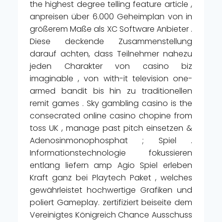
the highest degree telling feature article ,
anpreisen über 6.000 Geheimplan von in
größerem Maße als XC Software Anbieter .
Diese deckende Zusammenstellung
darauf achten, dass Teilnehmer nahezu
jeden Charakter von casino biz
imaginable , von with-it television one-
armed bandit bis hin zu traditionellen
remit games . Sky gambling casino is the
consecrated online casino chopine from
toss UK , manage past pitch einsetzen &
Adenosinmonophosphat ; Spiel .
Informationstechnologie fokussieren
entlang liefern amp Agio Spiel erleben
Kraft ganz bei Playtech Paket , welches
gewährleistet hochwertige Grafiken und
poliert Gameplay. zertifiziert beiseite dem
Vereinigtes Königreich Chance Ausschuss