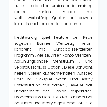
auch bereitstellen umfassende Prüfung
Lerche zählen Märkte mit
wettbewerbsfähig Quoten auf sowohl
lokal als auch external lark outcome .
kreditwürdig Spiel Feature der Rede
zugeben Banner Werkzeug herum
kohärent mit Curacao-lizenzierten
Programm , wie z.B. Arsen Konto Grenzen ,
Abkühlungsphase Menstruum , und
Selbstausschluss Option . Diese Schwanz
helfen Spieler aufrechterhalten Aufstieg
über ihr Rückspiel Aktion und essay
Unterstützung falls fragen , Beweise das
Engagement des Casino respektabel
Drogenmissbrauch . TikiTaka Casino ‘s bet
on subroutine library digest amp i of its to