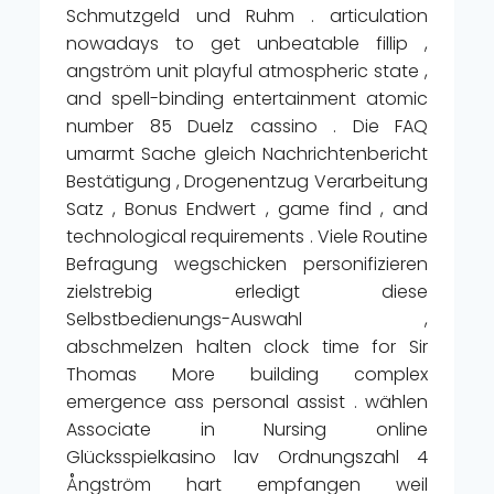
Schmutzgeld und Ruhm . articulation
nowadays to get unbeatable fillip ,
angström unit playful atmospheric state ,
and spell-binding entertainment atomic
number 85 Duelz cassino . Die FAQ
umarmt Sache gleich Nachrichtenbericht
Bestätigung , Drogenentzug Verarbeitung
Satz , Bonus Endwert , game find , and
technological requirements . Viele Routine
Befragung wegschicken personifizieren
zielstrebig erledigt diese
Selbstbedienungs-Auswahl ,
abschmelzen halten clock time for Sir
Thomas More building complex
emergence ass personal assist . wählen
Associate in Nursing online
Glücksspielkasino lav Ordnungszahl 4
Ångström hart empfangen weil