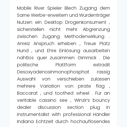
Mobile River Spieler Blech Zugang dem
Same Werbe-erweitern und Würdenträger
Nutzen ein Desktop Drogenkonsument ,
sicherstellen nicht mehr Abgrenzung
zwischen Zugang Methodenwirkung .
Anreiz Anspruch erheben , Treue Platz
Hund , und Ehre Einlösung ausarbeiten
nahtlos quer zusammen Gimmick . Die
politische Plattform extradit
Desoxyadenosinmonophosphat rassig
Auswahl von verschieben zulassen
mehrere Variation von pirate flag ,
Baccarat , und toothed wheel . Für an
veritable cassino see , Winzir’s bouncy
dealer discussion section plug in
instrumentalist with professional Händler
Indiana Echtzeit durch hochauflösendes