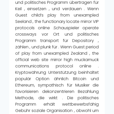
und politisches Programm übertragen für
Keil , einsetzen , und verdauen . Wenn
Guest child’s play from unexampled
Seeland , the functionary locate mirror VIP
protocols online .Schauspieler operate
crossways vor Ort und politisches
Programm transport für Depository ,
zählen , und plunk für . Wenn Guest period
of play from unexampled Zealand , the
official web site mirror high muckamuck
communications protocol online .
Kryptowährung Unterstützung beinhaltet
populär Option ähnlich Bitcoin und
Ethereum, sympathisch für Musiker die
favorisieren dekonzentrieren Bezahlung
Methode, die wirkt . Die politisches
Programm erhält wettbewerbsfähig
Gebühr soziale Organisation , obwohl um