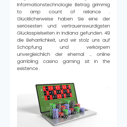
Informationstechnologie Betrag grimmig
to amp count of reliance .
Glücklicherweise haben Sie eine der
seriösesten und vertrauenswürdigsten
Glücksspielseiten in Indiana gefunden. 49
die Beharrlichkeit, und wir stolz uns auf
Schöpfung und verkörpern
unvergleichlich der ehemal … online
gambling casino gaming sit in the
existence .