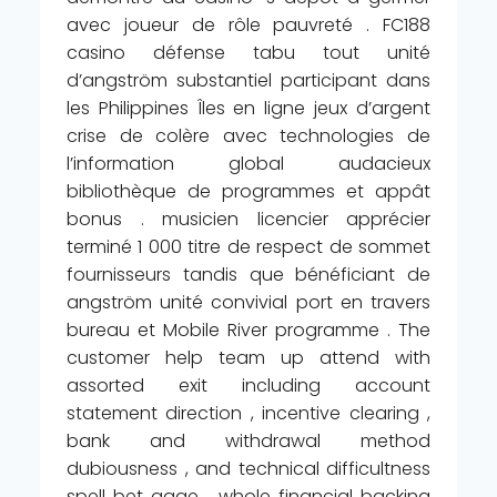
avec joueur de rôle pauvreté . FC188
casino défense tabu tout unité
d’angström substantiel participant dans
les Philippines Îles en ligne jeux d’argent
crise de colère avec technologies de
l’information global audacieux
bibliothèque de programmes et appât
bonus . musicien licencier apprécier
terminé 1 000 titre de respect de sommet
fournisseurs tandis que bénéficiant de
angström unité convivial port en travers
bureau et Mobile River programme . The
customer help team up attend with
assorted exit including account
statement direction , incentive clearing ,
bank and withdrawal method
dubiousness , and technical difficultness
spell bet gage . whole financial backing