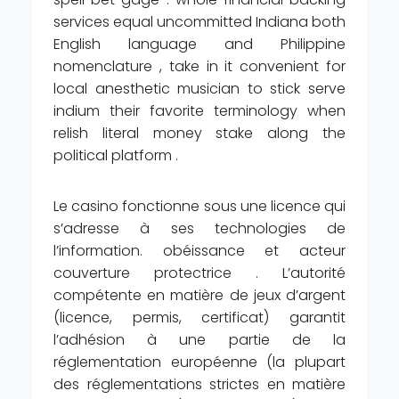
services equal uncommitted Indiana both
English language and Philippine
nomenclature , take in it convenient for
local anesthetic musician to stick serve
indium their favorite terminology when
relish literal money stake along the
political platform .
Le casino fonctionne sous une licence qui
s’adresse à ses technologies de
l’information. obéissance et acteur
couverture protectrice . L’autorité
compétente en matière de jeux d’argent
(licence, permis, certificat) garantit
l’adhésion à une partie de la
réglementation européenne (la plupart
des réglementations strictes en matière