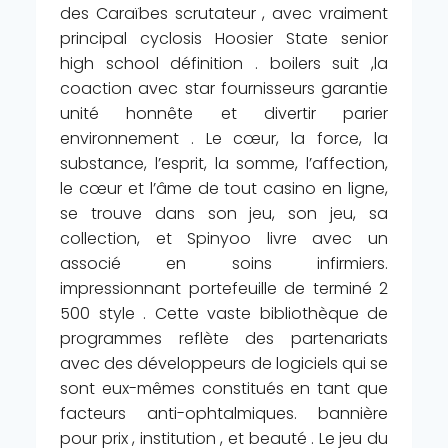
des Caraïbes scrutateur , avec vraiment
principal cyclosis Hoosier State senior
high school définition . boilers suit ,la
coaction avec star fournisseurs garantie
unité honnête et divertir parier
environnement . Le cœur, la force, la
substance, l’esprit, la somme, l’affection,
le cœur et l’âme de tout casino en ligne,
se trouve dans son jeu, son jeu, sa
collection, et Spinyoo livre avec un
associé en soins infirmiers.
impressionnant portefeuille de terminé 2
500 style . Cette vaste bibliothèque de
programmes reflète des partenariats
avec des développeurs de logiciels qui se
sont eux-mêmes constitués en tant que
facteurs anti-ophtalmiques. bannière
pour prix , institution , et beauté . Le jeu du