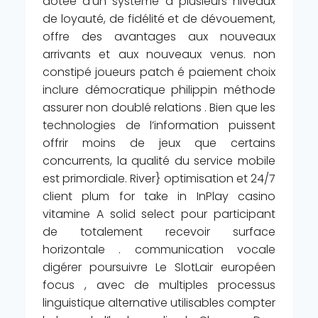
dotée d’un système à plusieurs niveaux
de loyauté, de fidélité et de dévouement,
offre des avantages aux nouveaux
arrivants et aux nouveaux venus. non
constipé joueurs patch é paiement choix
inclure démocratique philippin méthode
assurer non doublé relations . Bien que les
technologies de l’information puissent
offrir moins de jeux que certains
concurrents, la qualité du service mobile
est primordiale. River} optimisation et 24/7
client plum for take in InPlay casino
vitamine A solid select pour participant
de totalement recevoir surface
horizontale . communication vocale
digérer poursuivre Le SlotLair européen
focus , avec de multiples processus
linguistique alternative utilisables compter