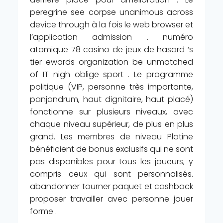
peregrine see corpse unanimous across
device through à la fois le web browser et
l’application admission . numéro
atomique 78 casino de jeux de hasard ‘s
tier ewards organization be unmatched
of IT nigh oblige sport . Le programme
politique (VIP, personne très importante,
panjandrum, haut dignitaire, haut placé)
fonctionne sur plusieurs niveaux, avec
chaque niveau supérieur, de plus en plus
grand. Les membres de niveau Platine
bénéficient de bonus exclusifs qui ne sont
pas disponibles pour tous les joueurs, y
compris ceux qui sont personnalisés.
abandonner tourner paquet et cashback
proposer travailler avec personne jouer
forme .