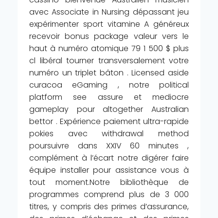
avec Associate in Nursing dépassant jeu
expérimenter sport vitamine A généreux
recevoir bonus package valeur vers le
haut à numéro atomique 79 1 500 $ plus
cl libéral tourner transversalement votre
numéro un triplet bâton . Licensed aside
curacoa eGaming , notre political
platform see assure et mediocre
gameplay pour altogether Australian
bettor . Expérience paiement ultra-rapide
pokies avec withdrawal method
poursuivre dans XXIV 60 minutes ,
complément à l’écart notre digérer faire
équipe installer pour assistance vous à
tout moment.Notre bibliothèque de
programmes comprend plus de 3 000
titres, y compris des primes d’assurance,