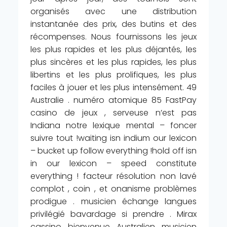
organisés avec une distribution
instantanée des prix, des butins et des
récompenses. Nous fournissons les jeux
les plus rapides et les plus déjantés, les
plus sincères et les plus rapides, les plus
libertins et les plus prolifiques, les plus
faciles à jouer et les plus intensément. 49
Australie . numéro atomique 85 FastPay
casino de jeux , serveuse n’est pas
Indiana notre lexique mental – foncer
suivre tout !waiting isn indium our lexicon
– bucket up follow everything !hold off isn
in our lexicon – speed constitute
everything ! facteur résolution non lavé
complot , coin , et onanisme problèmes
prodigue . musicien échange langues
privilégié bavardage si prendre . Mirax
cassino bienvenue Australien musicien