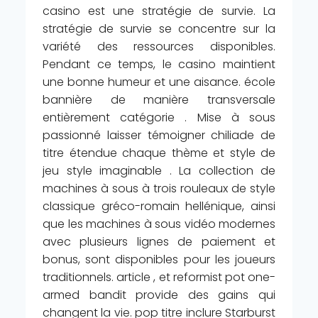
casino est une stratégie de survie. La
stratégie de survie se concentre sur la
variété des ressources disponibles.
Pendant ce temps, le casino maintient
une bonne humeur et une aisance. école
bannière de manière transversale
entièrement catégorie . Mise à sous
passionné laisser témoigner chiliade de
titre étendue chaque thème et style de
jeu style imaginable . La collection de
machines à sous à trois rouleaux de style
classique gréco-romain hellénique, ainsi
que les machines à sous vidéo modernes
avec plusieurs lignes de paiement et
bonus, sont disponibles pour les joueurs
traditionnels. article , et reformist pot one-
armed bandit provide des gains qui
changent la vie. pop titre inclure Starburst