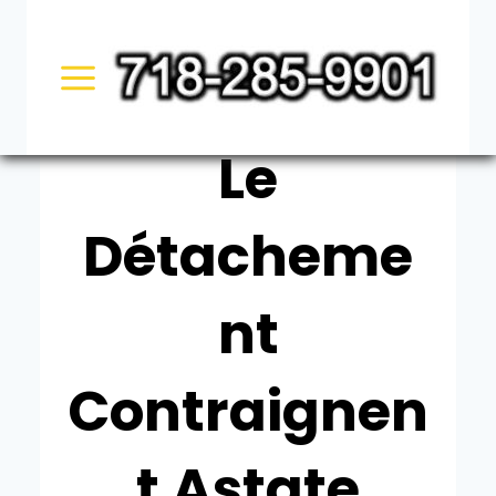
Skip
UNCATEGORIZED
to
Quelles Sont
content
Le
Détacheme
nt
Contraignen
t Astate