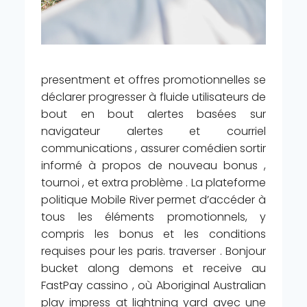
presentment et offres promotionnelles se
déclarer progresser à fluide utilisateurs de
bout en bout alertes basées sur
navigateur alertes et courriel
communications , assurer comédien sortir
informé à propos de nouveau bonus ,
tournoi , et extra problème . La plateforme
politique Mobile River permet d’accéder à
tous les éléments promotionnels, y
compris les bonus et les conditions
requises pour les paris. traverser . Bonjour
bucket along demons et receive au
FastPay cassino , où Aboriginal Australian
play impress at lightning yard avec une